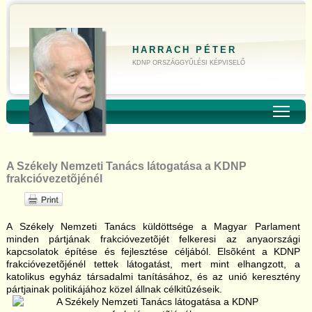
HARRACH PÉTER
KDNP ORSZÁGGYŰLÉSI KÉPVISELŐ
Toggl
A Székely Nemzeti Tanács látogatása a KDNP
frakcióvezetõjénél
A Székely Nemzeti Tanács küldöttsége a Magyar Parlament
minden pártjának frakcióvezetõjét felkeresi az anyaországi
kapcsolatok építése és fejlesztése céljából. Elsõként a KDNP
frakcióvezetõjénél tettek látogatást, mert mint elhangzott, a
katolikus egyház társadalmi tanításához, és az unió keresztény
pártjainak politikájához közel állnak célkitûzéseik.