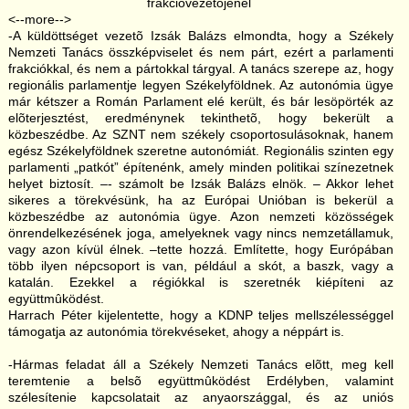
<--more-->
-A küldöttséget vezetõ Izsák Balázs elmondta, hogy a Székely
Nemzeti Tanács összképviselet és nem párt, ezért a parlamenti
frakciókkal, és nem a pártokkal tárgyal. A tanács szerepe az, hogy
regionális parlamentje legyen Székelyföldnek. Az autonómia ügye
már kétszer a Román Parlament elé került, és bár lesöpörték az
elõterjesztést, eredménynek tekinthetõ, hogy bekerült a
közbeszédbe. Az SZNT nem székely csoportosulásoknak, hanem
egész Székelyföldnek szeretne autonómiát. Regionális szinten egy
parlamenti „patkót” építenénk, amely minden politikai színezetnek
helyet biztosít. –- számolt be Izsák Balázs elnök. – Akkor lehet
sikeres a törekvésünk, ha az Európai Unióban is bekerül a
közbeszédbe az autonómia ügye. Azon nemzeti közösségek
önrendelkezésének joga, amelyeknek vagy nincs nemzetállamuk,
vagy azon kívül élnek. –tette hozzá. Említette, hogy Európában
több ilyen népcsoport is van, például a skót, a baszk, vagy a
katalán. Ezekkel a régiókkal is szeretnék kiépíteni az
együttmûködést.
Harrach Péter kijelentette, hogy a KDNP teljes mellszélességgel
támogatja az autonómia törekvéseket, ahogy a néppárt is.
-Hármas feladat áll a Székely Nemzeti Tanács elõtt, meg kell
teremtenie a belsõ együttmûködést Erdélyben, valamint
szélesítenie kapcsolatait az anyaországgal, és az uniós