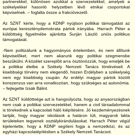
partnerekkel, különösen azokkal a szervezetekkel, amelyek a
székelyekkel hasonló helyzetben lévõ etnikai csoportokat
képviselnek. – foglalta össze a frakcióvezetõ.
Az SZNT kérte, hogy a KDNP nyújtson politikai támogatást az
európai kereszténydemokrata pártok irányába. Harrach Péter a
küldöttség figyelmébe ajánlotta Surján László uniós politikus
támogatását.
-Nem politizálunk a hagyományos értelemben, és nem állítunk
képviselõket, mert nem akarunk egy politikai szegmensbe
beszûkülni. A közélet szereplõit arra ösztönözzük, hogy emeljék be
a politikai életbe a Székely Nemzeti Tanács törekvéseit. A
kisebbségi törvény nem elegendõ, hiszen Erdélyben a székelység
nem egy kisebbség csupán. Az erdélyi magyar pártok között
konszenzus van arra vonatkozóan, hogy szükséges az autonómia.
– fejtegette Izsák Bálint.
Az SZNT küldöttsége azt is hangsúlyozta, hogy az anyaországban
nem csak a politikai szervezetekkel, hanem a civil társadalommal
is törekednek a kapcsolati háló kiépítésére. Jó kezdeményezésnek
tartják, hogy magyar iskolások a határon túli, magyarok lakta
területeken tegyenek osztálykirándulásokat. Harrach Péter végül
kijelentette, hogy a KDNP segíteni fogja a nemzetközi, és az
egyházi kapcsolatépítésben a Székely Nemzeti Tanácsot.