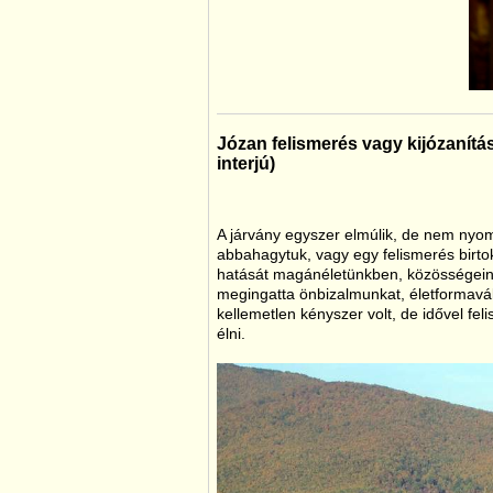
Józan felismerés vagy kijózanítá
interjú)
A járvány egyszer elmúlik, de nem nyomt
abbahagytuk, vagy egy felismerés birt
hatását magánéletünkben, közösségein
megingatta önbizalmunkat, életformavált
kellemetlen kényszer volt, de idővel fel
élni.