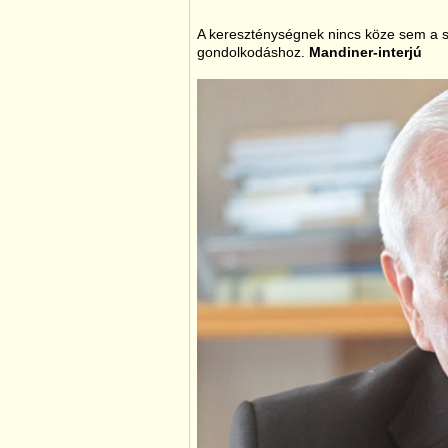
A kereszténységnek nincs köze sem a s
gondolkodáshoz.
Mandiner-interjú