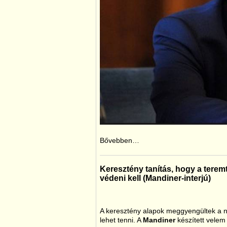
Bővebben…
Keresztény tanítás, hogy a teremt
védeni kell (Mandiner-interjú)
A keresztény alapok meggyengültek a ny
lehet tenni. A
Mandiner
készített velem i