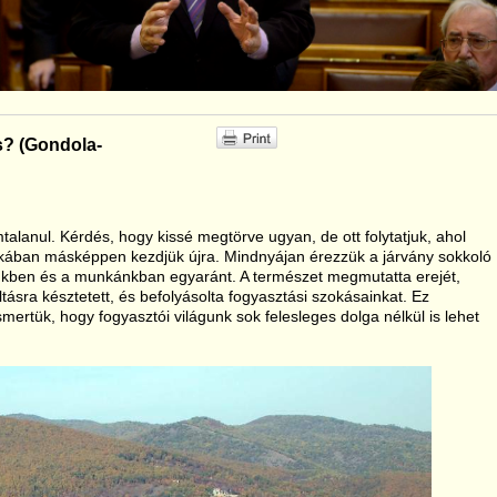
s? (Gondola-
alanul. Kérdés, hogy kissé megtörve ugyan, de ott folytatjuk, ahol
okában másképpen kezdjük újra. Mindnyájan érezzük a járvány sokkoló
kben és a munkánkban egyaránt. A természet megmutatta erejét,
ásra késztetett, és befolyásolta fogyasztási szokásainkat. Ez
ismertük, hogy fogyasztói világunk sok felesleges dolga nélkül is lehet