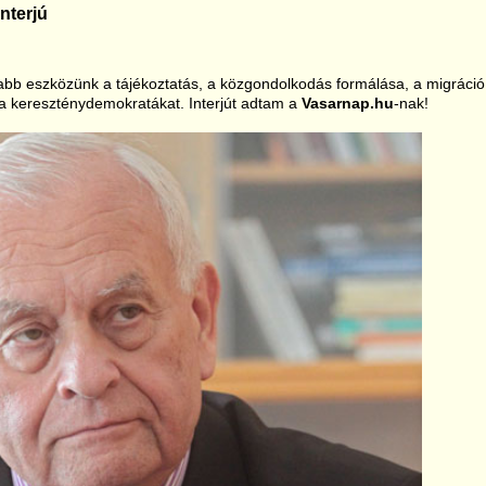
nterjú
abb eszközünk a tájékoztatás, a közgondolkodás formálása, a migráció
i a kereszténydemokratákat. Interjút adtam a
Vasarnap.hu
-nak!