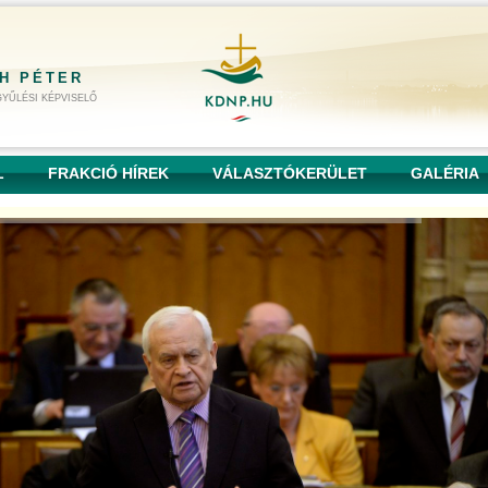
H PÉTER
YŰLÉSI KÉPVISELŐ
L
FRAKCIÓ HÍREK
VÁLASZTÓKERÜLET
GALÉRIA