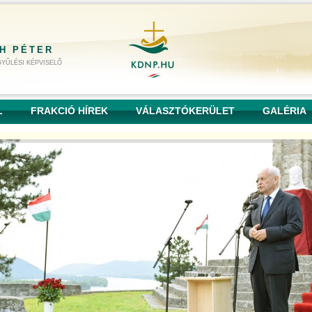
H PÉTER
YŰLÉSI KÉPVISELŐ
L
FRAKCIÓ HÍREK
VÁLASZTÓKERÜLET
GALÉRIA