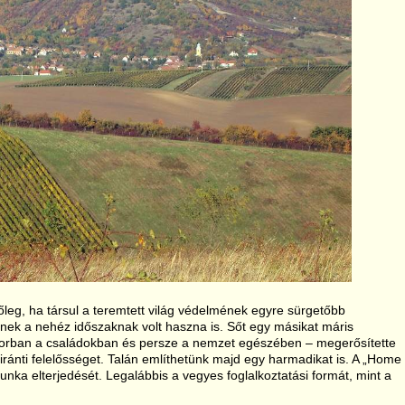
 főleg, ha társul a teremtett világ védelmének egyre sürgetőbb
nek a nehéz időszaknak volt haszna is. Sőt egy másikat máris
sorban a családokban és persze a nemzet egészében – megerősítette
ránti felelősséget. Talán említhetünk majd egy harmadikat is. A „Home
munka elterjedését. Legalábbis a vegyes foglalkoztatási formát, mint a