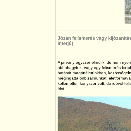
Józan felismerés vagy kijózanítá
interjú)
A járvány egyszer elmúlik, de nem nyomt
abbahagytuk, vagy egy felismerés birt
hatását magánéletünkben, közösségein
megingatta önbizalmunkat, életformavált
kellemetlen kényszer volt, de idővel fel
élni.