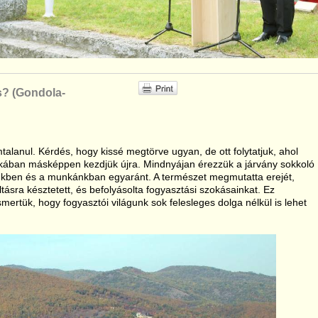
s? (Gondola-
alanul. Kérdés, hogy kissé megtörve ugyan, de ott folytatjuk, ahol
okában másképpen kezdjük újra. Mindnyájan érezzük a járvány sokkoló
kben és a munkánkban egyaránt. A természet megmutatta erejét,
ásra késztetett, és befolyásolta fogyasztási szokásainkat. Ez
ismertük, hogy fogyasztói világunk sok felesleges dolga nélkül is lehet