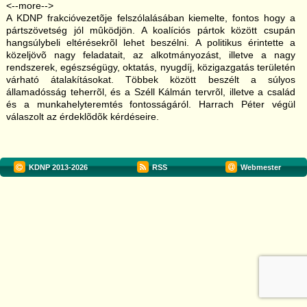
<--more-->
A KDNP frakcióvezetõje felszólalásában kiemelte, fontos hogy a
pártszövetség jól mûködjön. A koalíciós pártok között csupán
hangsúlybeli eltérésekrõl lehet beszélni. A politikus érintette a
közeljövõ nagy feladatait, az alkotmányozást, illetve a nagy
rendszerek, egészségügy, oktatás, nyugdíj, közigazgatás területén
várható átalakításokat. Többek között beszélt a súlyos
államadósság teherrõl, és a Széll Kálmán tervrõl, illetve a család
és a munkahelyteremtés fontosságáról. Harrach Péter végül
válaszolt az érdeklõdõk kérdéseire.
KDNP
2013-2026
RSS
Webmester