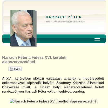
HARRACH PÉTER
KDNP ORSZÁGGYŰLÉSI KÉPVISELŐ
Toggl
Harrach Péter a Fidesz XVI. kerületi
alapszervezeténél
A XVI. kerületben idõközi választást tartanak a megüresedett
önkormányzati képviselõi helyért, Szatmáry Krisztián államtitkári
kinevezése miatt. A Fidesz helyi alapszervezeténél tartott
rendezvényen Harrach Péter volt a meghívott vendég.