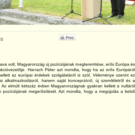
ti
ava volt, Magyarország új pozíciójának megteremtése, erõs Európa és
rakcióvezetõje. Harrach Péter azt mondta, hogy ha az erõs Európáról
llett az európai érdekek szolgálatáról is szól. Véleménye szerint ez
ai alkalmazkodásról, hanem saját koncepcióról, új szemléletrõl és a
l. Az elmúlt kétszáz évben Magyarországnak gyakran kellett a nulláról
kai pozíciójának megerõsítését. Azt mondta, hogy a megújulás a belsõ
.