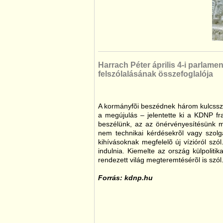
Harrach Péter április 4-i parlamen
felszólalásának összefoglalója
A kormányfõi beszédnek három kulcssz
a megújulás – jelentette ki a KDNP f
beszélünk, az az önérvényesítésünk me
nem technikai kérdésekrõl vagy szolg
kihívásoknak megfelelõ új vízióról szó
indulnia. Kiemelte az ország külpoliti
rendezett világ megteremtésérõl is szól
Forrás: kdnp.hu