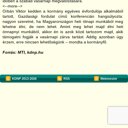
idõben a szabad vasárnap megvalósítására.
<--more-->
Orbán Viktor kedden a kormány egyéves évfordulója alkalmából
tartott, Gazdasági fordulat címû konferencián hangsúlyozta:
nagyon szeretné, ha Magyarországon heti ötnapi munkából meg
lehetne élni, de nem lehet. Amint meg lehet majd élni heti
önnapnyi munkából, akkor én is azok közé tartozom majd, akik
támogatni fogják a vasárnapi zárva tartást. Addig azonban úgy
érzem, erre nincsen lehetõségünk – mondta a kormányfõ.
Forrás: MTI, kdnp.hu
KDNP
2013-2026
RSS
Webmester