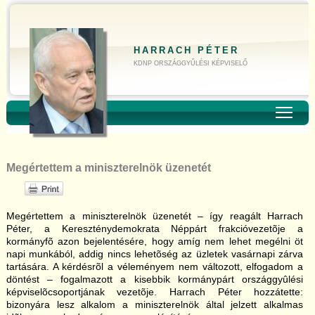
HARRACH PÉTER
KDNP ORSZÁGGYŰLÉSI KÉPVISELŐ
Toggl
Megértettem a miniszterelnök üzenetét
Megértettem a miniszterelnök üzenetét – így reagált Harrach
Péter, a Kereszténydemokrata Néppárt frakcióvezetõje a
kormányfõ azon bejelentésére, hogy amíg nem lehet megélni öt
napi munkából, addig nincs lehetõség az üzletek vasárnapi zárva
tartására. A kérdésrõl a véleményem nem változott, elfogadom a
döntést – fogalmazott a kisebbik kormánypárt országgyûlési
képviselõcsoportjának vezetõje. Harrach Péter hozzátette:
bizonyára lesz alkalom a miniszterelnök által jelzett alkalmas