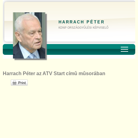
HARRACH PÉTER
KDNP ORSZÁGGYŰLÉSI KÉPVISELŐ
Toggl
Harrach Péter az ATV Start címû mûsorában