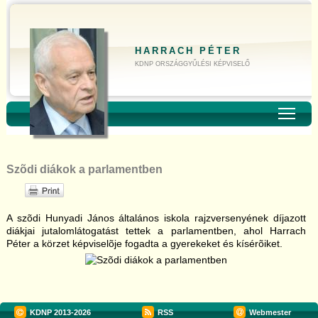
HARRACH PÉTER
KDNP ORSZÁGGYŰLÉSI KÉPVISELŐ
Toggl
Szõdi diákok a parlamentben
A szõdi Hunyadi János általános iskola rajzversenyének díjazott
diákjai jutalomlátogatást tettek a parlamentben, ahol Harrach
Péter a körzet képviselõje fogadta a gyerekeket és kísérõiket.
KDNP
2013-2026
RSS
Webmester