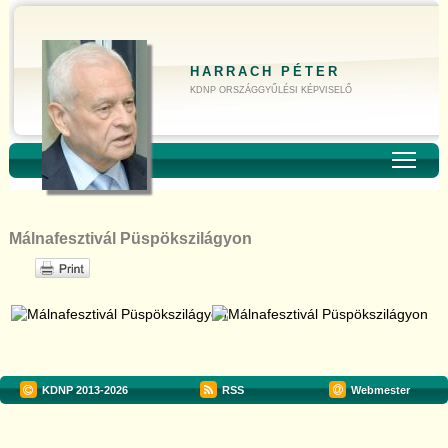
HARRACH PÉTER
KDNP ORSZÁGGYŰLÉSI KÉPVISELŐ
Toggl
Málnafesztivál Püspökszilágyon
KDNP
2013-2026
RSS
Webmester