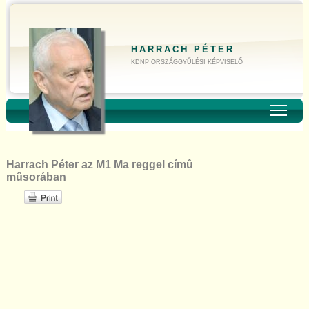
HARRACH PÉTER
KDNP ORSZÁGGYŰLÉSI KÉPVISELŐ
Toggl
Harrach Péter az M1 Ma reggel címû
mûsorában