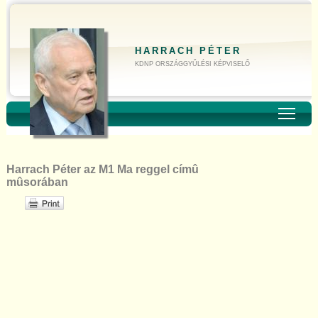
HARRACH PÉTER
KDNP ORSZÁGGYŰLÉSI KÉPVISELŐ
Toggl
Harrach Péter az M1 Ma reggel címû
mûsorában