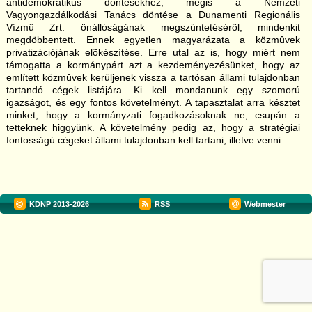
antidemokratikus döntésekhez, mégis a Nemzeti
Vagyongazdálkodási Tanács döntése a Dunamenti Regionális
Vízmû Zrt. önállóságának megszüntetésérõl, mindenkit
megdöbbentett. Ennek egyetlen magyarázata a közmûvek
privatizációjának elõkészítése. Erre utal az is, hogy miért nem
támogatta a kormánypárt azt a kezdeményezésünket, hogy az
említett közmûvek kerüljenek vissza a tartósan állami tulajdonban
tartandó cégek listájára. Ki kell mondanunk egy szomorú
igazságot, és egy fontos követelményt. A tapasztalat arra késztet
minket, hogy a kormányzati fogadkozásoknak ne, csupán a
tetteknek higgyünk. A követelmény pedig az, hogy a stratégiai
fontosságú cégeket állami tulajdonban kell tartani, illetve venni.
KDNP
2013-2026
RSS
Webmester