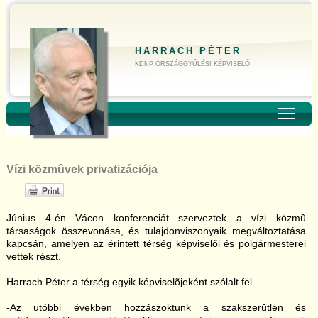
HARRACH PÉTER
KDNP ORSZÁGGYŰLÉSI KÉPVISELŐ
Toggl
Vízi közmûvek privatizációja
Június 4-én Vácon konferenciát szerveztek a vízi közmû
társaságok összevonása, és tulajdonviszonyaik megváltoztatása
kapcsán, amelyen az érintett térség képviselõi és polgármesterei
vettek részt.
Harrach Péter a térség egyik képviselõjeként szólalt fel.
-Az utóbbi években hozzászoktunk a szakszerûtlen és