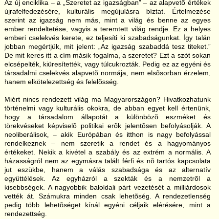
Az új enciklika – a „Szeretet az igazságban” – az alapvetõ értékek
újrafelfedezésére, kulturális megújulásra bíztat. Értelmezése
szerint az igazság nem más, mint a világ és benne az egyes
ember rendeltetése, vagyis a teremtett világ rendje. Ez a helyes
emberi cselekvés kerete, ez teljesíti ki szabadságunkat. Így talán
jobban megértjük, mit jelent: „Az igazság szabaddá tesz titeket.”
De mit keres itt a cím másik fogalma, a szeretet? Ezt a szót sokan
elcsépelték, kiüresítették, vagy túlcukrozták. Pedig ez az egyéni és
társadalmi cselekvés alapvetõ normája, nem elsõsorban érzelem,
hanem elkötelezettség és felelõsség.
Miért nincs rendezett világ ma Magyarországon? Hivatkozhatunk
történelmi vagy kulturális okokra, de abban egyet kell értenünk,
hogy a társadalom állapotát a különbözõ eszméket és
törekvéseket képviselõ politikai erõk jelentõsen befolyásolják. A
neoliberálisok, – akik Európában és itthon is nagy befolyással
rendelkeznek – nem szeretik a rendet és a hagyományos
értékeket. Nekik a kivétel a szabály és az extrém a normális. A
házasságról nem az egymásra talált férfi és nõ tartós kapcsolata
jut eszükbe, hanem a válás szabadsága és az alternatív
együttélések. Az egyházról a szekták és a nemzetrõl a
kisebbségek. A nagyobbik baloldali párt vezetését a milliárdosok
vették át. Számukra minden csak lehetõség. A rendezetlenség
pedig több lehetõséget kínál egyéni céljaik elérésére, mint a
rendezettség.