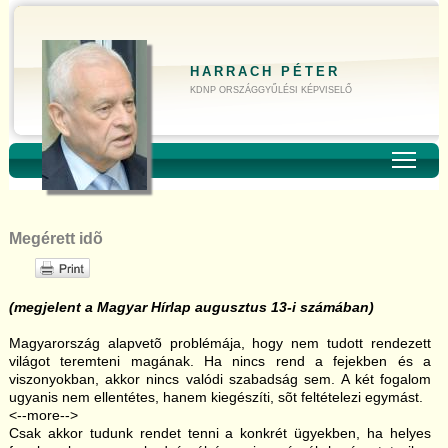
HARRACH PÉTER
KDNP ORSZÁGGYŰLÉSI KÉPVISELŐ
Toggl
Megérett idõ
(megjelent a Magyar Hírlap augusztus 13-i számában)
Magyarország alapvetõ problémája, hogy nem tudott rendezett
világot teremteni magának. Ha nincs rend a fejekben és a
viszonyokban, akkor nincs valódi szabadság sem. A két fogalom
ugyanis nem ellentétes, hanem kiegészíti, sõt feltételezi egymást.
<--more-->
Csak akkor tudunk rendet tenni a konkrét ügyekben, ha helyes