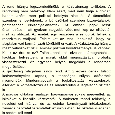
A rend hiánya legszembetûnõbb a közbiztonság területén. A
rendõrség nem hatékony. Nem azért, mert nem tudja a dolgát,
hanem azért, mert politikai befolyás alatt áll. A tüntetõkkel
szemben embertelenek, a bûnözõkkel szemben bizonytalanok,
pontosabban elbizonytalanítottak. Az emberi jogok rossz
értelmezése miatt gyakran nagyobb védelmet kap az elkövetõ,
mint az áldozat. Az esetek egy részében a rendõrök félnek a
rasszizmus vádjától. Félelmüket az teszi indokolttá, hogy az
alaptalan vád kormányzati körökbõl érkezik. A közbiztonság hiánya
rossz válaszokat szül, aminek politikai következményei is vannak.
Kinek az érdeke ez? Talán annak, aki elveszett támogatását a
kaotikus helyzetben, a másik oldal megosztásával próbálja
visszaszerezni. Az egyetlen helyes megoldás a rendõrség
megerõsítése.
A gazdaság világában sincs rend. Amíg egyes cégek túlzott
kedvezményeket kapnak, a többséget súlyos adóterhek
nyomorítják. Mindennaposak a foglalkoztatási visszaélések,
elterjedt a körbetartozás és az adóelkerülés a legfelsõbb szinten
is.
A magyar oktatási rendszer hagyományai sokáig megvédték az
iskolákat a liberális kártevéstõl. A tönkretett tanári tekintély, a
nevelési cél hiánya, és az ostoba kormányzati intézkedések
zavaros helyzetet teremtettek az iskolákban. Az oktatás világában
is rendet kell tenni.