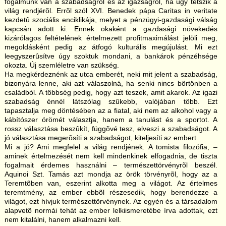
fogalmunk van a szabadságról és az igazságról, ha úgy tetszik a
világ rendjérõl. Errõl szól XVI. Benedek pápa Caritas in veritate
kezdetû szociális enciklikája, melyet a pénzügyi-gazdasági válság
kapcsán adott ki. Ennek okaként a gazdasági növekedés
kizárólagos feltételének értelmezett profitmaximálást jelöli meg,
megoldásként pedig az átfogó kulturális megújulást. Mi ezt
leegyszerûsítve úgy szoktuk mondani, a bankárok pénzéhsége
okozta. Új szemléletre van szükség.
Ha megkérdeznénk az utca emberét, neki mit jelent a szabadság,
bizonyára lenne, aki azt válaszolná, ha senki nincs börtönben a
családból. A többség pedig, hogy azt teszek, amit akarok. Az igazi
szabadság énnél látszólag szûkebb, valójában több. Ezt
tapasztalja meg döntésében az a fiatal, aki nem az alkohol vagy a
kábítószer örömét választja, hanem a tanulást és a sportot. A
rossz választása beszûkít, függõvé tesz, elveszi a szabadságot. A
jó választása megerõsíti a szabadságot, kiteljesíti az embert.
Mi a jó? Ami megfelel a világ rendjének. A tomista filozófia, –
aminek értelmezését nem kell mindenkinek elfogadnia, de tiszta
fogalmait érdemes használni – természettörvényrõl beszél.
Aquinoi Szt. Tamás azt mondja az örök törvényrõl, hogy az a
Teremtõben van, eszerint alkotta meg a világot. Az értelmes
teremtmény, az ember ebbõl részesedik, hogy berendezze a
világot, ezt hívjuk természettörvénynek. Az egyén és a társadalom
alapvetõ normái tehát az ember lelkiismeretébe írva adottak, ezt
nem kitalálni, hanem alkalmazni kell.