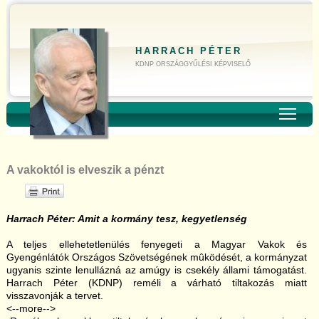
HARRACH PÉTER
KDNP ORSZÁGGYŰLÉSI KÉPVISELŐ
Toggl
A vakoktól is elveszik a pénzt
Harrach Péter: Amit a kormány tesz, kegyetlenség
A teljes ellehetetlenülés fenyegeti a Magyar Vakok és
Gyengénlátók Országos Szövetségének mûködését, a kormányzat
ugyanis szinte lenullázná az amúgy is csekély állami támogatást.
Harrach Péter (KDNP) reméli a várható tiltakozás miatt
visszavonják a tervet.
<--more-->