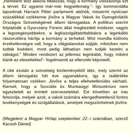
„Remélem lesz akkora tiltakozás, hogy a kormány visszavonja ezt
a tervet. Ez ugyanis már-már kegyetlenség.”- így kommentálta
lapunknak Harrach Péter parlamenti alelnök, miszerint nyolcvan
százalékkal csökkenne jövõre a Magyar Vakok és Gyengénlátók
Országos Szövetségének állami támogatása. A politikus szerint
folytatódik a Gyurcsány Ferenc által megkezdett módszer, vagyis
a legszegényebbekre, a legkiszolgáltatottabbakra a leginkább
rászorulókra hárítja a kormány a terheket. Mint mondta különös
érzéketlenségre vall, hogy a világtalanokat sújtják, miközben nem
tudták kivédeni, most pedig láthatóan nem tudják kezelni a
válságot.” Minden rendszert az jellemez leginkább, hogy miként
bánik az elesettekkel”- fogalmazott az ellenzéki képviselõ.
A cikk ezután a szövetség közleményébõl idéz, mely szerint az
állami támogatás hét éve ugyanakkora, így a reálértéke
folyamatosan csökken. Jövõre a teljes ellehetetlenülés várható.
Kiemeli, hogy a Szociális és Munkaügyi Minisztérium nem
egyeztetett az érintett szervezetekkel. Ezt követõen az írás
felsorolja, melyek azok, a vakok számára elengedhetetlenül fontos
tevékenységek és szolgáltatások, amelyek megszûnhetnek jövõre.
(Megjelent a Magyar Hírlap szeptember 22.-i számában, szerzõ
Kacsoh Dániel)