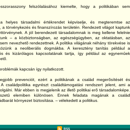
sszorasszony felszólalásához kiemelte, hogy a politikában sem
helyes társadalmi értékrendet képviselje, és megteremtse az
a törvénykezés és finanszírozás területén. Rendezett világot kaptunk
ttörvénynek. A jól berendezett társadalomnak is meg kellene felelnie
unk – a közbiztonságban, az egészségügyben, az oktatásban, az
em nevezhetõ rendezettnek. A politika világának néhány törekvése is
ütközünk a neoliberális dogmákba. A keresztény tanítás például a
ós és kizárólagos kapcsolatának tartja, így például az egynemûek
etõ.
 problémák kapcsán így nyilatkozott.
legjobb prevenciót, ezért a politikának a család megerõsítését és
 A családpolitika egyrészt családtámogatási rendszert jelent, ami a
lgálni. Már ebben is megjelenik az illetõ politikai erõ társadalomképe.
észetû elemiben különösen. Ennek feladata magának a család
arát környezet biztosítása. – vélekedett a politikus.
RSS