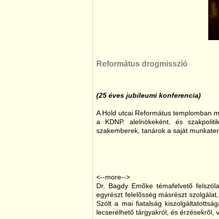
Református drogmisszió
(25 éves jubileumi konferencia)
A Hold utcai Református templomban m
a KDNP. alelnökeként, és szakpolit
szakemberek, tanárok a saját munkaterü
<--more-->
Dr. Bagdy Emõke témafelvetõ felszóla
egyrészt felelõsség másrészt szolgálat,
Szólt a mai fiatalság kiszolgáltatotts
lecserélhetõ tárgyakról, és érzésekrõl, 