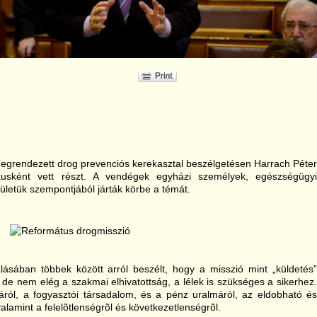
egrendezett drog prevenciós kerekasztal beszélgetésen Harrach Péter
ikusként vett részt. A vendégek egyházi személyek, egészségügyi
letük szempontjából járták körbe a témát.
lásában többek között arról beszélt, hogy a misszió mint „küldetés”
 de nem elég a szakmai elhivatottság, a lélek is szükséges a sikerhez.
ágáról, a fogyasztói társadalom, és a pénz uralmáról, az eldobható és
valamint a felelõtlenségrõl és következetlenségrõl.