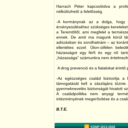
Harrach Péter kapcsolódva a profe
nélkülözhetõ a felelõsség.
-A kormánynak az a dolga, hogy a 
érvényesüléséhez szükséges kereteket, 
a Teremtõtõl, ami megfelel a természe
ennek. De amit ma magunk körül lát
adózásban és sorolhatnám – az koránts
ellentétes ezzel. Úton-útfélen bele
házasságot egy férfi és egy nõ tart
„házassága” számunkra nem értelmezh
A drog prevenció és a fiatalokat érintõ
-Az egészséges család biztosítja a 
támogatását kell a zászlajára tûznie.
gyermeknevelés biztonságát hivatott szo
A családpolitika nem anyagi term
intézményének megerõsítése és a családb
B.T.E.
KDNP
2013-2026