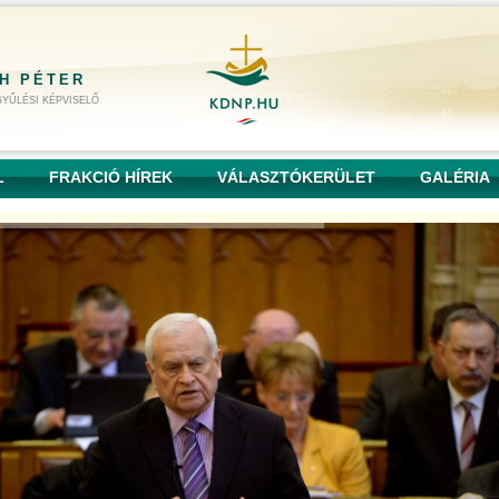
H PÉTER
YŰLÉSI KÉPVISELŐ
L
FRAKCIÓ HÍREK
VÁLASZTÓKERÜLET
GALÉRIA