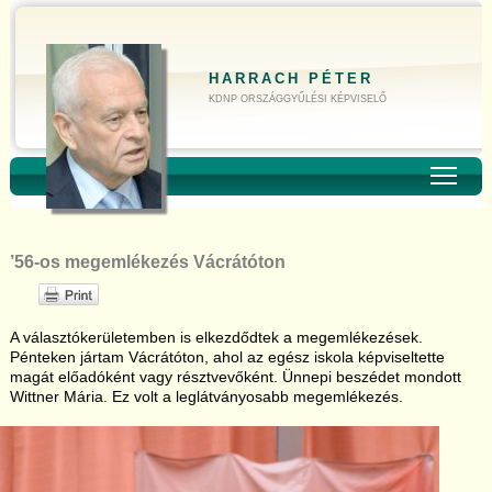
HARRACH PÉTER
KDNP ORSZÁGGYŰLÉSI KÉPVISELŐ
Toggl
’56-os megemlékezés Vácrátóton
A választókerületemben is elkezdődtek a megemlékezések.
Pénteken jártam Vácrátóton, ahol az egész iskola képviseltette
magát előadóként vagy résztvevőként. Ünnepi beszédet mondott
Wittner Mária. Ez volt a leglátványosabb megemlékezés.