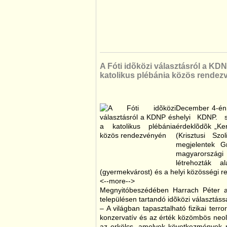
A Fóti idõközi választásról a KD
katolikus plébánia közös rende
December 4-én 
helyi KDNP. s
érdeklõdõk „Ke
(Krisztusi Sz
megjelentek G
magyarországi 
létrehozták a
(gyermekvárost) és a helyi közösségi 
<--more-->
Megnyitóbeszédében Harrach Péter a
településen tartandó idõközi választáss
– A világban tapasztalható fizikai terro
konzervatív és az érték közömbös neo
az erkölcs, amelyek következmények n