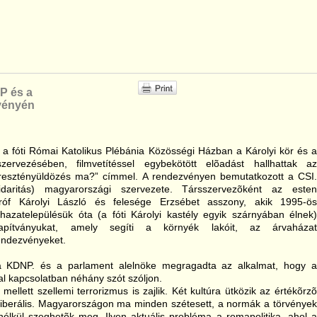
NP és a
zvényén
a fóti Római Katolikus Plébánia Közösségi Házban a Károlyi kör és a
zervezésében, filmvetítéssel egybekötött elõadást hallhattak az
resztényüldözés ma?” címmel. A rendezvényen bemutatkozott a CSI.
olidaritás) magyarországi szervezete. Társszervezõként az esten
róf Károlyi László és felesége Erzsébet asszony, akik 1995-ös
hazatelepülésük óta (a fóti Károlyi kastély egyik szárnyában élnek)
lapítványukat, amely segíti a környék lakóit, az árvaházat
rendezvényeket.
 KDNP. és a parlament alelnöke megragadta az alkalmat, hogy a
al kapcsolatban néhány szót szóljon.
r mellett szellemi terrorizmus is zajlik. Két kultúra ütközik az értékõrzõ
liberális. Magyarországon ma minden szétesett, a normák a törvények
élkül szeghetõk meg. Ilyen aktuális probléma a romapolitika, ahol a