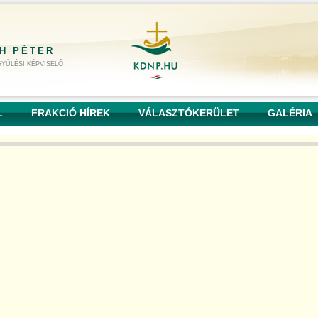
H PÉTER
YŰLÉSI KÉPVISELŐ
L
FRAKCIÓ HÍREK
VÁLASZTÓKERÜLET
GALÉRIA