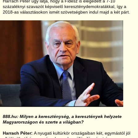
Harrach Péter úgy látja, hogy a Fidesz is elégedett a 7-10
százaléknyi szavazót képviselő kereszténydemokratákkal, így a
2018-as választásokon ismét szövetségben indul majd a két párt.
888.hu: Milyen a kereszténység, a keresztények helyzete
Magyarországon és szerte a világban?
Harrach Péter:
A nyugati kultúrkör országaiban két, egymástól jól