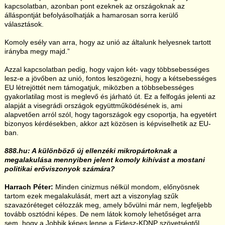
kapcsolatban, azonban pont ezeknek az országoknak az
álláspontját befolyásolhatják a hamarosan sorra kerülő
választások.
Komoly esély van arra, hogy az unió az általunk helyesnek tartott
irányba megy majd.”
Azzal kapcsolatban pedig, hogy vajon két- vagy többsebességes
lesz-e a jövőben az unió, fontos leszögezni, hogy a kétsebességes
EU létrejöttét nem támogatjuk, miközben a többsebességes
gyakorlatilag most is meglevő és járható út. Ez a felfogás jelenti az
alapját a visegrádi országok együttműködésének is, ami
alapvetően arról szól, hogy tagországok egy csoportja, ha egyetért
bizonyos kérdésekben, akkor azt közösen is képviselhetik az EU-
ban.
888.hu: A különböző új ellenzéki mikropártoknak a
megalakulása mennyiben jelent komoly kihívást a mostani
politikai erőviszonyok számára?
Harrach Péter:
Minden cinizmus nélkül mondom, előnyösnek
tartom ezek megalakulását, mert azt a viszonylag szűk
szavazóréteget célozzák meg, amely bővülni már nem, legfeljebb
tovább osztódni képes. De nem látok komoly lehetőséget arra
sem, hogy a Jobbik képes lenne a Fidesz-KDNP szövetségtől