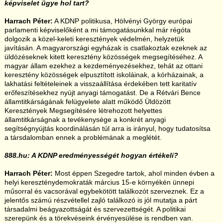
képviselet ügye hol tart?
Harrach Péter:
A KDNP politikusa, Hölvényi György európai
parlamenti képviselőként a mi támogatásunkkal már régóta
dolgozik a közel-keleti keresztények védelmén, helyzetük
javításán. A magyarországi egyházak is csatlakoztak ezeknek az
üldözéseknek kitett keresztény közösségek megsegítéséhez. A
magyar állam ezekhez a kezdeményezésekhez, tehát az ottani
keresztény közösségek elpusztított iskoláinak, a kórházainak, a
lakhatási feltételeinek a visszaállítása érdekében tett karitatív
erőfeszítésekhez nyújt anyagi támogatást. De a Rétvári Bence
államtitkárságának felügyelete alatt működő Üldözött
Keresztények Megsegítésére létrehozott helyettes
államtitkárságnak a tevékenysége a konkrét anyagi
segítségnyújtás koordinálásán túl arra is irányul, hogy tudatosítsa
a társdalomban ennek a problémának a meglétét.
888.hu: A KDNP eredményességét hogyan értékeli?
Harrach Péter:
Most éppen Szegedre tartok, ahol minden évben a
helyi kereszténydemokraták március 15-e környékén ünnepi
műsorral és vacsorával egybekötött találkozót szerveznek. Ez a
jelentős számú részvétellel zajló találkozó is jól mutatja a párt
társadalmi beágyazottságát és szervezettségét. A politikai
szerepünk és a törekvéseink érvényesülése is rendben van.