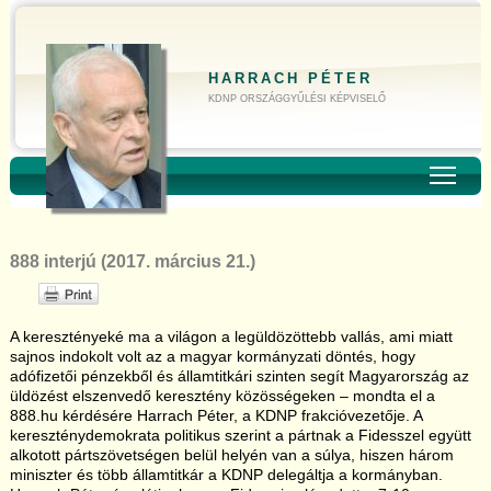
HARRACH PÉTER
KDNP ORSZÁGGYŰLÉSI KÉPVISELŐ
Toggl
888 interjú (2017. március 21.)
A keresztényeké ma a világon a legüldözöttebb vallás, ami miatt
sajnos indokolt volt az a magyar kormányzati döntés, hogy
adófizetői pénzekből és államtitkári szinten segít Magyarország az
üldözést elszenvedő keresztény közösségeken – mondta el a
888.hu kérdésére Harrach Péter, a KDNP frakcióvezetője. A
kereszténydemokrata politikus szerint a pártnak a Fidesszel együtt
alkotott pártszövetségen belül helyén van a súlya, hiszen három
miniszter és több államtitkár a KDNP delegáltja a kormányban.