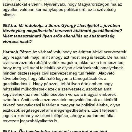
szavazatokat elvenni. Nyilvánvaló, hogy Magyarországon ma az
egyetlen valóban kormányképes politikai erőt ez a szövetség
alkotja.
888.hu: Mi indokolja a Soros György álciviljeitől a jövőben
törvényileg megkövetelni tervezett átlátható gazdálkodást?
Miért tapasztalható ilyen erős ellenállás az átláthatóság
előírása miatt?
Harrach Péter:
Az várható volt, hogy az érintett álcivil szervezetek
úgy reagálnak majd, mint ahogy azt most meg is teszik. De ha már
civil szervezetek ruháját vették magukra, akkor az a természetes,
hogy meg kell tudni felelniük az olyan elvárásoknak, amelyeknek
minden tisztességes civil szervezet meg tud felelni. Alapvető
követelmény, hogy átlátható legyen a támogatásuk és a
gazdálkodásuk. Nagy pénzzel, tehát ilyen értelemben nagy
hátszéllel működhetnek ezek a szervezetek, azonban amit
képviselnek az nem különösebben vonzó a magyar emberek
számára. Amit ezek a szervezetek megvalósítanak az kívülről
érkező beavatkozási kísérlet a magyar belpolitikai életbe, olyan
eszközök segítségével ami megengedhetetlen. Ezért teljesen
jogos a kormány ez elleni fellépése, ahogy a parlament által
tervezett jogszabályalkotás is.
888.hu: Ön bejelentette, hogy már nem indul egyéni