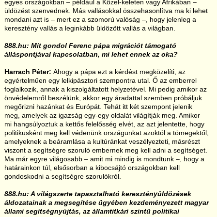
egyes országokban – például a Közel-keleten vagy Afrikában –
üldözést szenvednek. Más vallásokkal összehasonlítva ma ki lehet
mondani azt is – mert ez a szomorú valóság –, hogy jelenleg a
keresztény vallás a leginkább üldözött vallás a világban.
888.hu: Mit gondol Ferenc pápa migrációt támogató
álláspontjával kapcsolatban, mi lehet ennek az oka?
Harrach Péter:
Ahogy a pápa ezt a kérdést megközelíti, az
egyértelműen egy lelkipásztori szempontra utal. Ő az emberrel
foglalkozik, annak a kiszolgáltatott helyzetével. Mi pedig amikor az
önvédelemről beszélünk, akkor egy áradattal szemben próbáljuk
megőrizni hazánkat és Európát. Tehát itt két szempont jelenik
meg, amelyek az igazság egy-egy oldalát világítják meg. Amikor
mi hangsúlyoztuk a kettős felelősség elvét, az azt jelentette, hogy
politikusként meg kell védenünk országunkat azoktól a tömegektől,
amelyeknek a beáramlása a kultúránkat veszélyezteti, másrészt
viszont a segítségre szoruló embernek meg kell adni a segítséget.
Ma már egyre világosabb – amit mi mindig is mondtunk –, hogy a
határainkon túl, elsősorban a kibocsájtó országokban kell
gondoskodni a segítségre szorulókról.
888.hu: A világszerte tapasztalható keresztényüldözések
áldozatainak a megsegítése ügyében kezdeményezett magyar
állami segítségnyújtás, az államtitkári szintű politikai