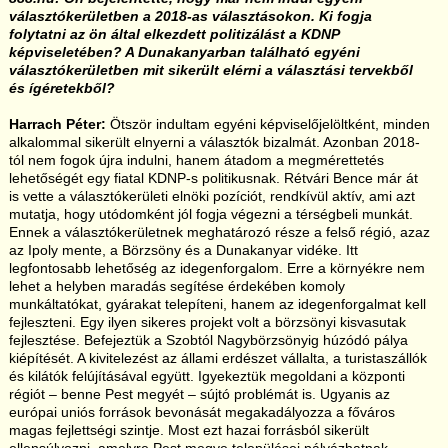
választókerületben a 2018-as választásokon. Ki fogja
folytatni az ön által elkezdett politizálást a KDNP
képviseletében? A Dunakanyarban található egyéni
választókerületben mit sikerült elérni a választási tervekből
és ígéretekből?
Harrach Péter:
Ötször indultam egyéni képviselőjelöltként, minden
alkalommal sikerült elnyerni a választók bizalmát. Azonban 2018-
tól nem fogok újra indulni, hanem átadom a megmérettetés
lehetőségét egy fiatal KDNP-s politikusnak. Rétvári Bence már át
is vette a választókerületi elnöki pozíciót, rendkívül aktív, ami azt
mutatja, hogy utódomként jól fogja végezni a térségbeli munkát.
Ennek a választókerületnek meghatározó része a felső régió, azaz
az Ipoly mente, a Börzsöny és a Dunakanyar vidéke. Itt
legfontosabb lehetőség az idegenforgalom. Erre a környékre nem
lehet a helyben maradás segítése érdekében komoly
munkáltatókat, gyárakat telepíteni, hanem az idegenforgalmat kell
fejleszteni. Egy ilyen sikeres projekt volt a börzsönyi kisvasutak
fejlesztése. Befejeztük a Szobtól Nagybörzsönyig húzódó pálya
kiépítését. A kivitelezést az állami erdészet vállalta, a turistaszállók
és kilátók felújításával együtt. Igyekeztük megoldani a központi
régiót – benne Pest megyét – sújtó problémát is. Ugyanis az
európai uniós források bevonását megakadályozza a főváros
magas fejlettségi szintje. Most ezt hazai forrásból sikerült