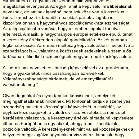
elkülöníthető és egymással szemben álló világnézet és
magatartás érvényesül. Az egyik, amit a képviselői ma liberálisnak
neveznek, de aminek igazából nem sok köze van a klasszikus
liberalizmushoz. Ez beépült a baloldali pártok világába is,
kiszorítva onnan a hagyományos szociáldemokrata eszmeiséget.
Az a legsajátosabb vonása, hogy az emberi jogokat torzítva
értelmezi. A másik, a hagyományos európai értékekre épülő, tehát
a keresztény értékrenden alapuló gondolkodás. Ez két pontban
foglalható össze. Az emberi méltóság képviseletében – beleértve a
szabadságot is –, valamint a közösségek érdekeinek a szem előtt
tartásában. Mindkét eszmeiségnek megvan a politikai képviselete.
A liberálisnak nevezett eszmeiség képviselőivel az a problémám,
hogy a gyakorlatuk nincs összhangban az elveikkel.
Véleményszabadságot hirdetnek, de véleménydiktatúrát
valósítanak meg.”
Olyan dogmákat és olyan tabukat képviselnek, amelyeket
megingathatatlannak hirdetnek. Mi fontosnak tartjuk a személyes
szabadság mellett a közösségek képviseletét, a családét, az
egyházi közösségekét, a valódi civil szervezetekét, a nemzetét.
Kérdésére válaszolva, a keresztény értékek társadalmi képviselete
itthon és Európában is úgy alakul, ahogy a politikai oldalak
pozíciója változik. A keresztényeknek mint vallási közösségeknek a
helyzetét megvizsgálva ugyanakkor viszont azt láthatjuk, hogy