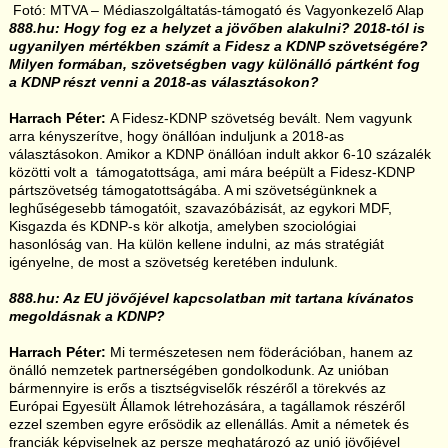
Fotó: MTVA – Médiaszolgáltatás-támogató és Vagyonkezelő Alap
888.hu: Hogy fog ez a helyzet a jövőben alakulni? 2018-tól is
ugyanilyen mértékben számít a Fidesz a KDNP szövetségére?
Milyen formában, szövetségben vagy különálló pártként fog
a KDNP részt venni a 2018-as választásokon?
Harrach Péter:
A Fidesz-KDNP szövetség bevált. Nem vagyunk
arra kényszerítve, hogy önállóan induljunk a 2018-as
választásokon. Amikor a KDNP önállóan indult akkor 6-10 százalék
közötti volt a támogatottsága, ami mára beépült a Fidesz-KDNP
pártszövetség támogatottságába. A mi szövetségünknek a
leghűségesebb támogatóit, szavazóbázisát, az egykori MDF,
Kisgazda és KDNP-s kör alkotja, amelyben szociológiai
hasonlóság van. Ha külön kellene indulni, az más stratégiát
igényelne, de most a szövetség keretében indulunk.
888.hu: Az EU jövőjével kapcsolatban mit tartana kívánatos
megoldásnak a KDNP?
Harrach Péter:
Mi természetesen nem föderációban, hanem az
önálló nemzetek partnerségében gondolkodunk. Az unióban
bármennyire is erős a tisztségviselők részéről a törekvés az
Európai Egyesült Államok létrehozására, a tagállamok részéről
ezzel szemben egyre erősödik az ellenállás. Amit a németek és
franciák képviselnek az persze meghatározó az unió jövőjével