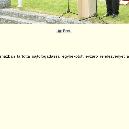
véházban tartotta sajtófogadással egybekötött évzáró rendezvényét a