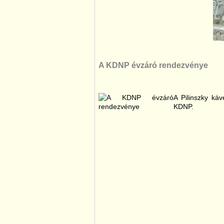
A KDNP évzáró rendezvénye
A Pilinszky ká
KDNP.