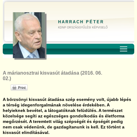
HARRACH PÉTER
KDNP ORSZÁGGYŰLÉSI KÉPVISELŐ
Toggl
A márianosztrai kisvasút átadása (2016. 06.
02.)
A börzsönyi kisvasút átadása szép esemény volt, újabb lépés
a térség idegenforgalmának növelése érdekében. A
helyieknek bevétel, a látogatóknak felüdülés. A természet
közelsége segíti az egészséges gondolkodás és életforma
megőrzését. A teremtett világ szépségét és épségét pedig
nem csak védenünk, de gazdagítanunk is kell. Ez történt a
kisvasút elindításával.