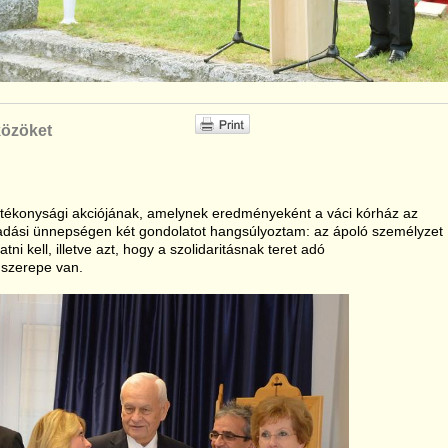
közöket
jótékonysági akciójának, amelynek eredményeként a váci kórház az
átadási ünnepségen két gondolatot hangsúlyoztam: az ápoló személyzet
ni kell, illetve azt, hogy a szolidaritásnak teret adó
szerepe van.