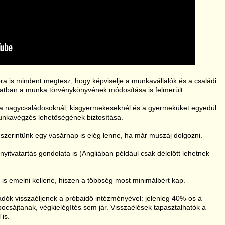
ra is mindent megtesz, hogy képviselje a munkavállalók és a családi
olatban a munka törvénykönyvének módosítása is felmerült.
b a nagycsaládosoknál, kisgyermekeseknél és a gyermeküket egyedül
unkavégzés lehetőségének biztosítása.
ő, szerintünk egy vasárnap is elég lenne, ha már muszáj dolgozni.
yitvatartás gondolata is (Angliában például csak délelőtt lehetnek
t is emelni kellene, hiszen a többség most minimálbért kap.
dók visszaéljenek a próbaidő intézményével: jelenleg 40%-os a
lbocsájtanak, végkielégítés sem jár. Visszaélések tapasztalhatók a
 is.