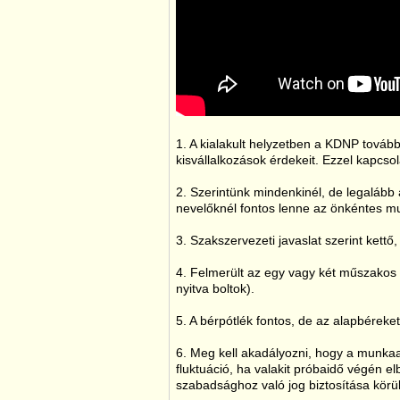
1. A kialakult helyzetben a KDNP tovább
kisvállalkozások érdekeit. Ezzel kapcs
2. Szerintünk mindenkinél, de legaláb
nevelőknél fontos lenne az önkéntes m
3. Szakszervezeti javaslat szerint kett
4. Felmerült az egy vagy két műszakos n
nyitva boltok).
5. A bérpótlék fontos, de az alapbéreke
6. Meg kell akadályozni, hogy a munkaa
fluktuáció, ha valakit próbaidő végén e
szabadsághoz való jog biztosítása körül