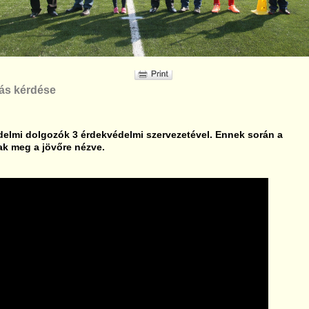
tás kérdése
delmi dolgozók 3 érdekvédelmi szervezetével. Ennek során a
k meg a jövőre nézve.