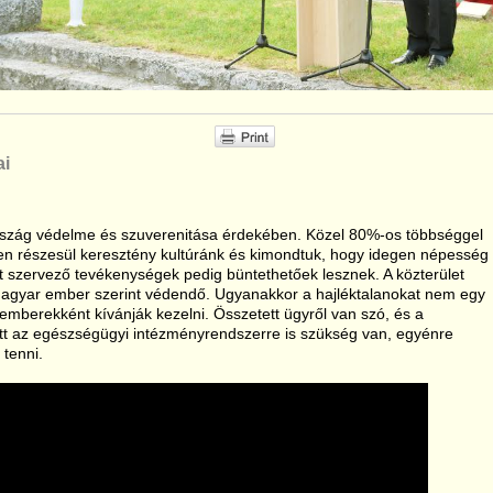
ai
rszág védelme és szuverenitása érdekében. Közel 80%-os többséggel
en részesül keresztény kultúránk és kimondtuk, hogy idegen népesség
iót szervező tevékenységek pedig büntethetőek lesznek. A közterület
magyar ember szerint védendő. Ugyanakkor a hajléktalanokat nem egy
mberekként kívánják kezelni. Összetett ügyről van szó, és a
ett az egészségügyi intézményrendszerre is szükség van, egyénre
 tenni.