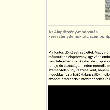
Az Alaptörvény-módosítás
kereszténydemokrata szempontj
Ma fontos döntések születtek Magyaro
módosult az Alaptörvény, így védelemb
nem telepíthető be. Az illegális migrác
rendje és tisztasága minden normális 
személytelen ügy részeseiként, hanem e
megoldáshoz a hajléktalanszállók mell
szabott, differenciált intézkedéseket kell