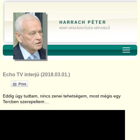
HARRACH PÉTER
KDNP ORSZÁGGYŰLÉSI KÉPVISELŐ
Toggl
Echo TV interjú (2018.03.01.)
Eddig úgy tudtam, nincs zenei tehetségem, most mégis egy
Tercben szerepeltem…