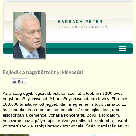
HARRACH PÉTER
KDNP ORSZÁGGYŰLÉSI KÉPVISELŐ
Toggl
Fejlődik a nagybörzsönyi kisvasút!
Az ország egyik legszebb vidékét szeli át a több mint 100 éves
nagybörzsönyi kisvasút. A börzsönyi kisvasutakra tavaly több mint
160.000 turista váltott jegyet, idén még ennél is több várható. Ez
teszi indokolttá a mostani, két és félmilliárdos fejlesztést, ami
elsősorban a kemencei vonalra koncentrál. Bővül a forgalom,
hosszabb lesz a pálya, új szerelvények állnak forgalomba, tovább
korszerűsödik a szolgáltatások színvonala. Szép utazást kívánunk!