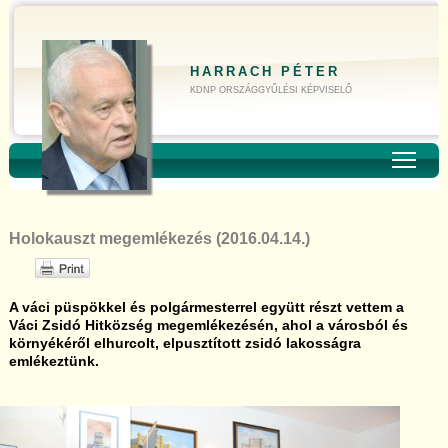
HARRACH PÉTER
KDNP ORSZÁGGYŰLÉSI KÉPVISELŐ
Toggl
Holokauszt megemlékezés (2016.04.14.)
A váci püspökkel és polgármesterrel együtt részt vettem a
Váci Zsidó Hitközség megemlékezésén, ahol a városból és
környékéről elhurcolt, elpusztított zsidó lakosságra
emlékeztünk.