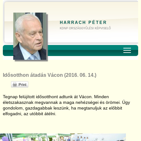
HARRACH PÉTER
KDNP ORSZÁGGYŰLÉSI KÉPVISELŐ
Toggl
Idősotthon átadás Vácon (2016. 06. 14.)
Tegnap felújított idősotthont adtunk át Vácon. Minden
életszakasznak megvannak a maga nehézségei és örömei. Úgy
gondolom, gazdagabbak leszünk, ha megtanuljuk az előbbit
elfogadni, az utóbbit átélni.