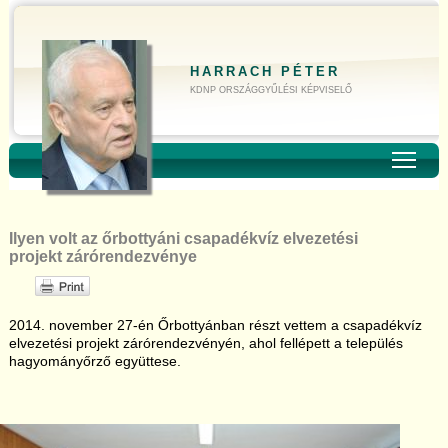
HARRACH PÉTER
KDNP ORSZÁGGYŰLÉSI KÉPVISELŐ
Toggl
Ilyen volt az őrbottyáni csapadékvíz elvezetési
projekt zárórendezvénye
2014. november 27-én Őrbottyánban részt vettem a csapadékvíz
elvezetési projekt zárórendezvényén, ahol fellépett a település
hagyományőrző együttese.