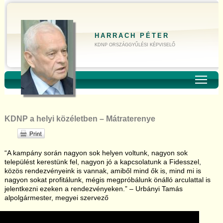
HARRACH PÉTER
KDNP ORSZÁGGYŰLÉSI KÉPVISELŐ
Toggl
KDNP a helyi közéletben – Mátraterenye
“A kampány során nagyon sok helyen voltunk, nagyon sok
települést kerestünk fel, nagyon jó a kapcsolatunk a Fidesszel,
közös rendezvényeink is vannak, amiből mind ők is, mind mi is
nagyon sokat profitálunk, mégis megpróbálunk önálló arculattal is
jelentkezni ezeken a rendezvényeken.” – Urbányi Tamás
alpolgármester, megyei szervező