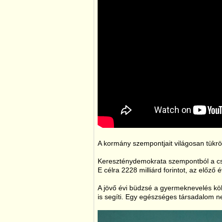
A kormány szempontjait világosan tükrö
Kereszténydemokrata szempontból a csal
E célra 2228 milliárd forintot, az előző
A jövő évi büdzsé a gyermeknevelés köl
is segíti. Egy egészséges társadalom 