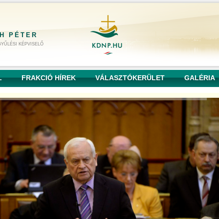
H PÉTER
YŰLÉSI KÉPVISELŐ
L
FRAKCIÓ HÍREK
VÁLASZTÓKERÜLET
GALÉRIA