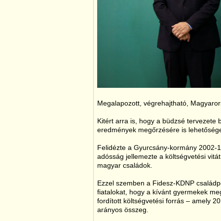
Megalapozott, végrehajtható, Magyarors
Kitért arra is, hogy a büdzsé tervezete
eredmények megőrzésére is lehetősége
Felidézte a Gyurcsány-kormány 2002-10
adósság jellemezte a költségvetési vit
magyar családok.
Ezzel szemben a Fidesz-KDNP családpoli
fiatalokat, hogy a kívánt gyermekek m
fordított költségvetési forrás – amely
arányos összeg.