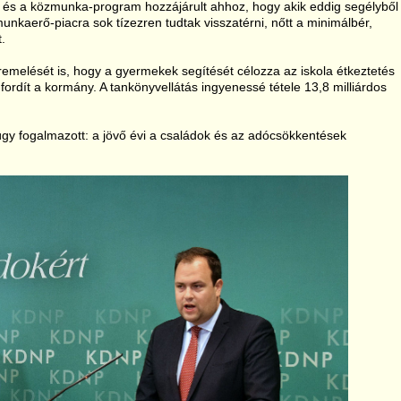
és a közmunka-program hozzájárult ahhoz, hogy akik eddig segélyből
munkaerő-piacra sok tízezren tudtak visszatérni, nőtt a minimálbér,
.
remelését is, hogy a gyermekek segítését célozza az iskola étkeztetés
 fordít a kormány. A tankönyvellátás ingyenessé tétele 13,8 milliárdos
úgy fogalmazott: a jövő évi a családok és az adócsökkentések