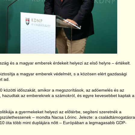
zág és a magyar emberek érdekeit helyezi az első helyre – értékelt.
 biztosítja a magyar emberek védelmét, s a közösen elért gazdasági
t ad.
 közötti időszakát, amikor a megszorítások, az adóemelés és az
át, hazudtak az embereknek a számokról, és egyre kevesebbet kaptak a
tikája a gyermekeket helyezi az előtérbe, segíteni szeretnék a
egszülethessenek – mondta Nacsa Lőrinc. Jelezte: a családtámogatásra
 2010 óta több mint duplájára nőtt – Európában a legmagasabb GDP-