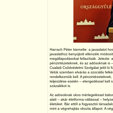
Harrach Péter kiemelte: a javaslatot ho
javaslathoz benyújtott ellenzéki módosí
megállapodásokat fellazítsák. Jelezte: 
pénzintézeteknek, és az adósoknak is – k
Családi Csődvédelmi Szolgálat jelöl ki
Velük szemben elvárás a szociális felkés
rendelkezniük kell. A pénzintézeteknek,
teljesülése esetén – elengedéssel kell s
százalékot is.
Az adósoknak okos mérlegeléssel bátor d
alatt – akár életforma-váltással – helyz
életüket. Bár ettől a fogyasztói társad
mint a végrehajtás okozta állapot. A vég