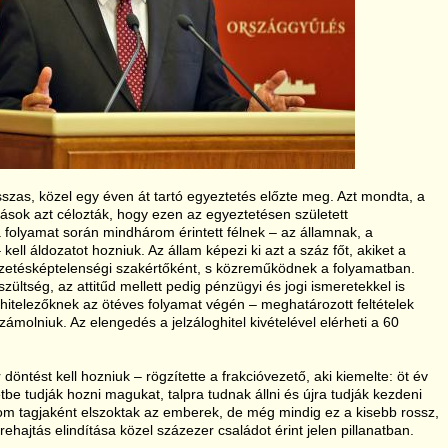
sszas, közel egy éven át tartó egyeztetés előzte meg. Azt mondta, a
tások azt célozták, hogy ezen az egyeztetésen született
a folyamat során mindhárom érintett félnek – az államnak, a
ell áldozatot hozniuk. Az állam képezi ki azt a száz főt, akiket a
 fizetésképtelenségi szakértőként, s közreműködnek a folyamatban.
zültség, az attitűd mellett pedig pénzügyi és jogi ismeretekkel is
 hitelezőknek az ötéves folyamat végén – meghatározott feltételek
zámolniuk. Az elengedés a jelzáloghitel kivételével elérheti a 60
öntést kell hozniuk – rögzítette a frakcióvezető, aki kiemelte: öt év
etbe tudják hozni magukat, talpra tudnak állni és újra tudják kezdeni
alom tagjaként elszoktak az emberek, de még mindig ez a kisebb rossz,
rehajtás elindítása közel százezer családot érint jelen pillanatban.