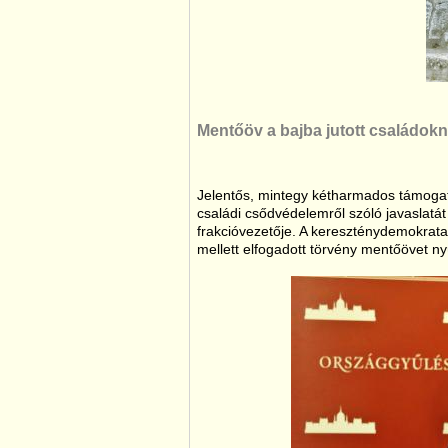
Mentőöv a bajba jutott családok
Jelentős, mintegy kétharmados támoga
családi csődvédelemről szóló javaslatát
frakcióvezetője. A kereszténydemokrata 
mellett elfogadott törvény mentőövet nyú