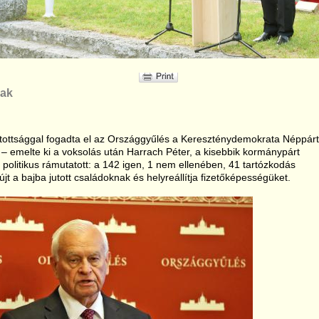
nak
tottsággal fogadta el az Országgyűlés a Kereszténydemokrata Néppárt
 – emelte ki a voksolás után Harrach Péter, a kisebbik kormánypárt
politikus rámutatott: a 142 igen, 1 nem ellenében, 41 tartózkodás
jt a bajba jutott családoknak és helyreállítja fizetőképességüket.