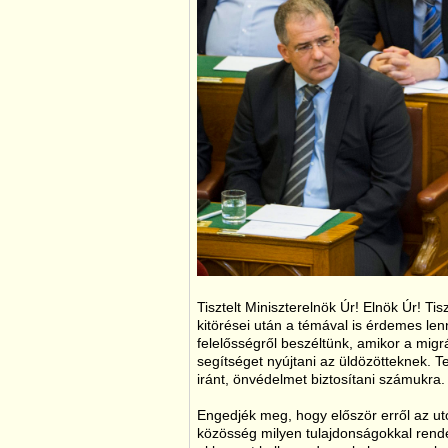
Tisztelt Miniszterelnök Úr! Elnök Úr! T
kitörései után a témával is érdemes len
felelősségről beszéltünk, amikor a mig
segítséget nyújtani az üldözötteknek. 
iránt, önvédelmet biztosítani számukra.
Engedjék meg, hogy először erről az ut
közösség milyen tulajdonságokkal rendel