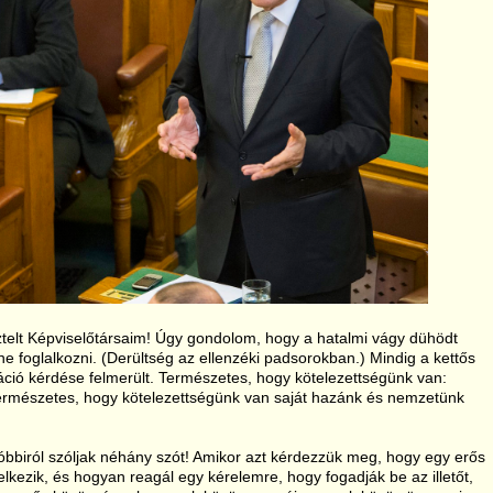
isztelt Képviselőtársaim! Úgy gondolom, hogy a hatalmi vágy dühödt
ne foglalkozni.
(Derültség az ellenzéki padsorokban.)
Mindig a kettős
ráció kérdése felmerült. Természetes, hogy kötelezettségünk van:
Természetes, hogy kötelezettségünk van saját hazánk és nemzetünk
óbbiról szóljak néhány szót! Amikor azt kérdezzük meg, hogy egy erős
kezik, és hogyan reagál egy kérelemre, hogy fogadják be az illetőt,