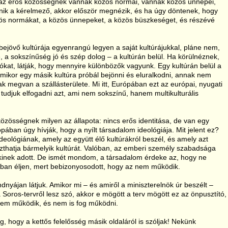
 az erős közösségnek vannak közös normái, vannak közös ünnepei,
ik a kérelmező, akkor először megnézik, és ha úgy döntenek, hogy
özös normákat, a közös ünnepeket, a közös büszkeséget, és részévé
jövő kultúrája egyenrangú legyen a saját kultúrájukkal, pláne nem,
e, a sokszínűség jó és szép dolog – a kultúrán belül. Ha körülnéznek,
alókat, látják, hogy mennyire különbözők vagyunk. Egy kultúrán belül a
mikor egy másik kultúra próbál bejönni és eluralkodni, annak nem
k megvan a szállásterülete. Mi itt, Európában ezt az európai, nyugati
 tudjuk elfogadni azt, ami nem sokszínű, hanem multikulturális
zösségnek milyen az állapota: nincs erős identitása, de van egy
pában úgy hívják, hogy a nyílt társadalom ideológiája. Mit jelent ez?
ideológiának, amely az együtt élő kultúrákról beszél, és amely azt
thatja bármelyik kultúrát. Valóban, az emberi személy szabadsága
kinek adott. De ismét mondom, a társadalom érdeke az, hogy ne
ban éljen, mert bebizonyosodott, hogy az nem működik.
dnyájan látjuk. Amikor mi – és amiről a miniszterelnök úr beszélt –
Soros-tervről lesz szó, akkor e mögött a terv mögött ez az önpusztító,
. Nem működik, és nem is fog működni.
, hogy a kettős felelősség másik oldaláról is szóljak! Nekünk