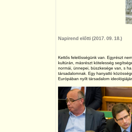
Napirend előtti (2017. 09. 18.)
Kettős felelősségünk van. Egyrészt nem
kultúrán, másrészt kötelesség segítség
normái, ünnepei, büszkesége van, s ha b
társadalomnak. Egy hanyatló közösségne
Európában nyílt társadalom ideológiáj