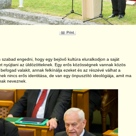
 szabad engedni, hogy egy bejövő kultúra eluralkodjon a saját
et nyújtani az üldözötteknek. Egy erős közösségnek vannak közös
efogad valakit, annak felkínálja ezeket és az részévé válhat a
k nincs erős identitása, de van egy önpusztító ideológiája, amit ma
ának neveznek.