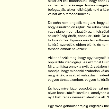
akkor azt kell mondanunk, hogy ennek
van közös büszkesége. Amikor megjelen
befogadják, akkor felkínálják neki a k
válhat az ő társadalmuknak.
De soha nem engedik meg azt, hogy a be
hogy eluralkodjon rajtuk. Ne értsék félr
vagy pláne meghallgatják az itt felszól
sokszínűség érték, ennek örülünk. De a
tudunk örülni. Ugyanis minden kultúrána
kultúrát szeretjük, ebben élünk, és nem
társadalomnak neveznek.
Akkor nézzük meg, hogy egy hanyatló kö
önpusztító ideológiája, és ezt most Euró
Mi a tanítása ennek a nyílt társadalom 
mondja, hogy mindenki szabadon válasz
nagy érték, a szabad választás minden
vegyes társadalomban, vegyes kultúrák
És hogy mivel bizonyosodott be, azt min
olyan konzultációt kezdünk, amelyben a 
nyílt kultúrának nevezett ideológia áll
Egy rövid gondolat erejéig engedjék meg