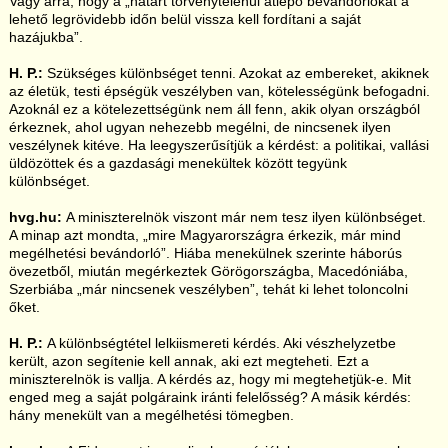
Vagy arra, hogy a „határt törvénytelenül átlépő bevándorlókat a
lehető legrövidebb időn belül vissza kell fordítani a saját
hazájukba”.
H. P.:
Szükséges különbséget tenni. Azokat az embereket, akiknek
az életük, testi épségük veszélyben van, kötelességünk befogadni.
Azoknál ez a kötelezettségünk nem áll fenn, akik olyan országból
érkeznek, ahol ugyan nehezebb megélni, de nincsenek ilyen
veszélynek kitéve. Ha leegyszerűsítjük a kérdést: a politikai, vallási
üldözöttek és a gazdasági menekültek között tegyünk
különbséget.
hvg.hu:
A miniszterelnök viszont már nem tesz ilyen különbséget.
A minap azt mondta, „mire Magyarországra érkezik, már mind
megélhetési bevándorló”. Hiába menekülnek szerinte háborús
övezetből, miután megérkeztek Görögországba, Macedóniába,
Szerbiába „már nincsenek veszélyben”, tehát ki lehet toloncolni
őket.
H. P.:
A különbségtétel lelkiismereti kérdés. Aki vészhelyzetbe
került, azon segítenie kell annak, aki ezt megteheti. Ezt a
miniszterelnök is vallja. A kérdés az, hogy mi megtehetjük-e. Mit
enged meg a saját polgáraink iránti felelősség? A másik kérdés:
hány menekült van a megélhetési tömegben.