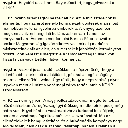
hvg.hu:
Egyetért azzal, amit Bayer Zsolt írt, hogy „elveszett a
lélek”?
H. P.:
Inkább fáradtságról beszélhetünk. Azt a miniszterelnök is
elismerte, hogy az erőt igénylő kormányzati döntések után most
már jobban kellene figyelni az emberekre. A lényeg azonban
mégsem az ilyen hangulati hullámzásban van, hanem az
irányvonalban. Érdemes megfontolni Boross Péter szavait is:
amikor Magyarország igazán sikeres volt, mindig markáns
miniszterelnök állt az élen, és a mérsékelt jobbközép kormányzott
hosszú időn keresztül megőrizve a támogatottságát. Ilyen volt
Tisza István vagy Bethlen István kormánya.
hvg.hu:
Viszont jóval azelőtt csökkent a népszerűség, hogy a
jelentősebb szerkezeti átalakítások, például az egészségügy
reformja elkezdődött volna. Úgy tűnik, hogy a népszerűség olyan
ügyeken ment el, mint a vasárnapi zárva tartás, amit a KDNP
szorgalmazott.
H. P.:
Ez nem így van. A nagy változtatások már megtörténtek az
előző ciklusban. Az egészségügyi örökség rendbetétele pedig még
hátra van. Egyébként ne vasárnapi zárva tartásról beszéljünk,
hanem a vasárnapi foglalkoztatás visszaszorításáról. Ma az
ellenérdekeltek hangulatkeltése és a bulvármédia kampánya nagy
erővel folyik, nem csak a szabad vasárnap, hanem általában a