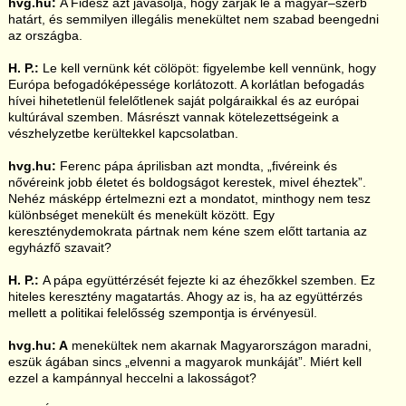
hvg.hu:
A Fidesz azt javasolja, hogy zárják le a magyar–szerb
határt, és semmilyen illegális menekültet nem szabad beengedni
az országba.
H. P.:
Le kell vernünk két cölöpöt: figyelembe kell vennünk, hogy
Európa befogadóképessége korlátozott. A korlátlan befogadás
hívei hihetetlenül felelőtlenek saját polgáraikkal és az európai
kultúrával szemben. Másrészt vannak kötelezettségeink a
vészhelyzetbe kerültekkel kapcsolatban.
hvg.hu:
Ferenc pápa áprilisban azt mondta, „fivéreink és
nővéreink jobb életet és boldogságot kerestek, mivel éheztek”.
Nehéz másképp értelmezni ezt a mondatot, minthogy nem tesz
különbséget menekült és menekült között. Egy
kereszténydemokrata pártnak nem kéne szem előtt tartania az
egyházfő szavait?
H. P.:
A pápa együttérzését fejezte ki az éhezőkkel szemben. Ez
hiteles keresztény magatartás. Ahogy az is, ha az együttérzés
mellett a politikai felelősség szempontja is érvényesül.
hvg.hu: A
menekültek nem akarnak Magyarországon maradni,
eszük ágában sincs „elvenni a magyarok munkáját”. Miért kell
ezzel a kampánnyal heccelni a lakosságot?