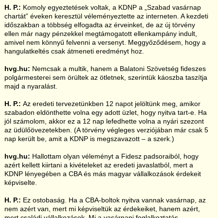
H. P.:
Komoly egyeztetések voltak, a KDNP a „Szabad vasárnap
chartát” éveken keresztül véleményeztette az interneten. A kezdeti
időszakban a többség elfogadta az érveinket, de az új törvény
ellen már nagy pénzekkel megtámogatott ellenkampány indult,
amivel nem könnyű felvenni a versenyt. Meggyőződésem, hogy a
hangulatkeltés csak átmeneti eredményt hoz.
hvg.hu:
Nemcsak a multik, hanem a Balatoni Szövetség fideszes
polgármesterei sem örültek az ötletnek, szerintük káoszba taszítja
majd a nyaralást.
H. P.:
Az eredeti tervezetünkben 12 napot jelöltünk meg, amikor
szabadon eldönthette volna egy adott üzlet, hogy nyitva tart-e. Ha
jól számolom, akkor ez a 12 nap lefedhette volna a nyári szezont
az üdülőövezetekben. (A törvény végleges verziójában már csak 5
nap került be, amit a KDNP is megszavazott – a szerk.)
hvg.hu:
Hallottam olyan véleményt a Fidesz padsoraiból, hogy
azért kellett kiirtani a kivételeket az eredeti javaslatból, mert a
KDNP lényegében a CBA és más magyar vállalkozások érdekeit
képviselte.
H. P.:
Ez ostobaság. Ha a CBA-boltok nyitva vannak vasárnap, az
nem azért van, mert mi képviseltük az érdekeiket, hanem azért,
mert családi vállalkozások. Mi a vasárnapi foglalkoztatás