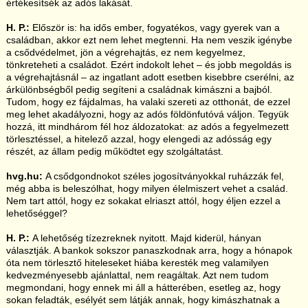
értékesítsék az adós lakását.
H. P.:
Először is: ha idős ember, fogyatékos, vagy gyerek van a
családban, akkor ezt nem lehet megtenni. Ha nem veszik igénybe
a csődvédelmet, jön a végrehajtás, ez nem kegyelmez,
tönkreteheti a családot. Ezért indokolt lehet – és jobb megoldás is
a végrehajtásnál – az ingatlant adott esetben kisebbre cserélni, az
árkülönbségből pedig segíteni a családnak kimászni a bajból.
Tudom, hogy ez fájdalmas, ha valaki szereti az otthonát, de ezzel
meg lehet akadályozni, hogy az adós földönfutóvá váljon. Tegyük
hozzá, itt mindhárom fél hoz áldozatokat: az adós a fegyelmezett
törlesztéssel, a hitelező azzal, hogy elengedi az adósság egy
részét, az állam pedig működtet egy szolgáltatást.
hvg.hu:
A csődgondnokot széles jogosítványokkal ruházzák fel,
még abba is beleszólhat, hogy milyen élelmiszert vehet a család.
Nem tart attól, hogy ez sokakat elriaszt attól, hogy éljen ezzel a
lehetőséggel?
H. P.:
A lehetőség tízezreknek nyitott. Majd kiderül, hányan
választják. A bankok sokszor panaszkodnak arra, hogy a hónapok
óta nem törlesztő hiteleseket hiába keresték meg valamilyen
kedvezményesebb ajánlattal, nem reagáltak. Azt nem tudom
megmondani, hogy ennek mi áll a hátterében, esetleg az, hogy
sokan feladták, esélyét sem látják annak, hogy kimászhatnak a