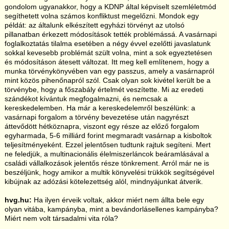
gondolom ugyanakkor, hogy a KDNP által képviselt szemléletmód
segíthetett volna számos konfliktust megelőzni. Mondok egy
példát: az általunk elkészített egyházi törvényt az utolsó
pillanatban érkezett módosítások tették problémássá. A vasárnapi
foglalkoztatás tilalma esetében a négy évvel ezelőtti javaslatunk
sokkal kevesebb problémát szült volna, mint a sok egyeztetésen
és módosításon átesett változat. Itt meg kell említenem, hogy a
munka törvénykönyvében van egy passzus, amely a vasárnapról
mint közös pihenőnapról szól. Csak olyan sok kivétel került be a
törvénybe, hogy a főszabály értelmét veszítette. Mi az eredeti
szándékot kívántuk megfogalmazni, és nemcsak a
kereskedelemben. Ha már a kereskedelemről beszélünk: a
vasárnapi forgalom a törvény bevezetése után nagyrészt
áttevődött hétköznapra, viszont egy része az előző forgalom
egyharmada, 5-6 milliárd forint megmaradt vasárnap a kisboltok
teljesítményeként. Ezzel jelentősen tudtunk rajtuk segíteni. Mert
ne feledjük, a multinacionális élelmiszerláncok beáramlásával a
családi vállalkozások jelentős része tönkrement. Arról már ne is
beszéljünk, hogy amikor a multik könyvelési trükkök segítségével
kibújnak az adózási kötelezettség alól, mindnyájunkat átverik.
hvg.hu:
Ha ilyen érveik voltak, akkor miért nem állta bele egy
olyan vitába, kampányba, mint a bevándorlásellenes kampányba?
Miért nem volt társadalmi vita róla?