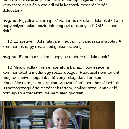
kényszere ellen és a családi vállalkozások megerősítésén
dolgoztunk.
hvg.hu:
Figyeli a vasárnapi zárva tartás okozta indulatokat? Látta,
hogy milyen sokan osztották meg azt a bizonyos KDNP-ellenes
dalt?
H. P.:
Ez szégyen! Jól mutatja a magyar nyilvánosság állapotát. A
kommentek nagy része pedig alpári szöveg.
hvg.hu:
Ez nem azt jelenti, hogy az emberek indulatosak?
H. P.:
Mindig voltak ilyen emberek, a baj az, hogy ezeket a
kommenteket a média egy része idézgeti. Ráadásul nem történt
meg az, amivel riogattak a törvény elfogadásakor: sem
elbocsátásokról, sem forgalom-visszaesésről nem beszélhetünk.
Izzadtságszagú értelmezésnek tartom, amikor azzal jönnek elő,
nőtt ugyan a forgalom, de nem elég gyorsan.