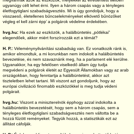
ugyanúgy célt lehet érni. Ilyen a három csapás vagy a tényleges
életfogytiglani szabadságvesztés. Mi is úgy gondoljuk, hogy a
visszaeső, életellenes bűncselekményeket elkövető bűnözőket
végleg el kell zárni épp’ a polgárok védelme érdekében.
hvg.hu:
Ha ezek az eszközök, a halálbüntetés „pótlékai”
elegendőek, akkor miért forszírozzák ezt a témát?
H. P.:
Véleménynyilvánítási szabadság van. Ez vonatkozik ránk is,
amikor elmondtuk, a mi korunkban nem indokolt a halálbüntetés
bevezetése, és nem szavaznánk meg, ha a parlament elé kerülne.
Ugyanakkor, ha egy felelősen viselkedő állam úgy tudja
megvédeni a polgárok életét az Egyesült Államokban vagy az arab
országokban, hogy fenntartja a halálbüntetést, akkor azt
tiszteletben lehet tartani. Mi viszont azt gondoljunk, hogy az
európai civilizáció finomabb eszközökkel is meg tudja védeni
polgárait.
hvg.hu:
Viszont a miniszterelnök épphogy azzal indokolta a
halálbüntetés bevezetését, hogy sem a három csapás, sem a
tényleges életfogytiglani szabadságvesztés nem váltotta be a
hozzá fűzött reményeket. Tegyük hozzá, a statisztikák ezt az
állítást cáfolják.