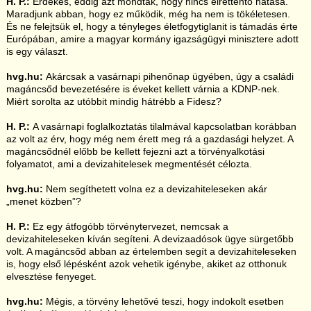
H. P.:
Érdekes, eddig azt mondták, hogy nincs elrettentő hatása.
Maradjunk abban, hogy ez működik, még ha nem is tökéletesen.
És ne felejtsük el, hogy a tényleges életfogytiglanit is támadás érte
Európában, amire a magyar kormány igazságügyi minisztere adott
is egy választ.
hvg.hu:
Akárcsak a vasárnapi pihenőnap ügyében, úgy a családi
magáncsőd bevezetésére is éveket kellett várnia a KDNP-nek.
Miért sorolta az utóbbit mindig hátrébb a Fidesz?
H. P.:
A vasárnapi foglalkoztatás tilalmával kapcsolatban korábban
az volt az érv, hogy még nem érett meg rá a gazdasági helyzet. A
magáncsődnél előbb be kellett fejezni azt a törvényalkotási
folyamatot, ami a devizahitelesek megmentését célozta.
hvg.hu:
Nem segíthetett volna ez a devizahiteleseken akár
„menet közben”?
H. P.:
Ez egy átfogóbb törvénytervezet, nemcsak a
devizahiteleseken kíván segíteni. A devizaadósok ügye sürgetőbb
volt. A magáncsőd abban az értelemben segít a devizahiteleseken
is, hogy első lépésként azok vehetik igénybe, akiket az otthonuk
elvesztése fenyeget.
hvg.hu:
Mégis, a törvény lehetővé teszi, hogy indokolt esetben