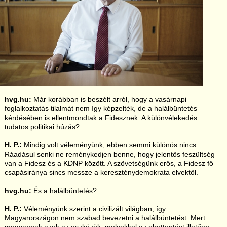
hvg.hu:
Már korábban is beszélt arról, hogy a vasárnapi
foglalkoztatás tilalmát nem így képzelték, de a halálbüntetés
kérdésében is ellentmondtak a Fidesznek. A különvélekedés
tudatos politikai húzás?
H. P.:
Mindig volt véleményünk, ebben semmi különös nincs.
Ráadásul senki ne reménykedjen benne, hogy jelentős feszültség
van a Fidesz és a KDNP között. A szövetségünk erős, a Fidesz fő
csapásiránya sincs messze a kereszténydemokrata elvektől.
hvg.hu:
És a halálbüntetés?
H. P.:
Véleményünk szerint a civilizált világban, így
Magyarországon nem szabad bevezetni a halálbüntetést. Mert
megvannak azok az eszközök, melyekkel az elrettentést illetően