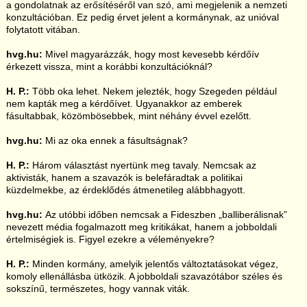
a gondolatnak az erősítéséről van szó, ami megjelenik a nemzeti
konzultációban. Ez pedig érvet jelent a kormánynak, az unióval
folytatott vitában.
hvg.hu:
Mivel magyarázzák, hogy most kevesebb kérdőív
érkezett vissza, mint a korábbi konzultációknál?
H. P.:
Több oka lehet. Nekem jelezték, hogy Szegeden például
nem kapták meg a kérdőívet. Ugyanakkor az emberek
fásultabbak, közömbösebbek, mint néhány évvel ezelőtt.
hvg.hu:
Mi az oka ennek a fásultságnak?
H. P.:
Három választást nyertünk meg tavaly. Nemcsak az
aktivisták, hanem a szavazók is belefáradtak a politikai
küzdelmekbe, az érdeklődés átmenetileg alábbhagyott.
hvg.hu:
Az utóbbi időben nemcsak a Fideszben „balliberálisnak”
nevezett média fogalmazott meg kritikákat, hanem a jobboldali
értelmiségiek is. Figyel ezekre a véleményekre?
H. P.:
Minden kormány, amelyik jelentős változtatásokat végez,
komoly ellenállásba ütközik. A jobboldali szavazótábor széles és
sokszínű, természetes, hogy vannak viták.