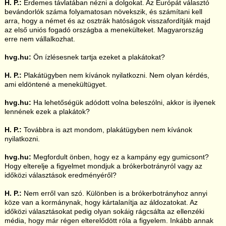
H. P.:
Érdemes távlatában nézni a dolgokat. Az Európát választó
bevándorlók száma folyamatosan növekszik, és számítani kell
arra, hogy a német és az osztrák hatóságok visszafordítják majd
az első uniós fogadó országba a menekülteket. Magyarország
erre nem vállalkozhat.
hvg.hu:
Ön ízlésesnek tartja ezeket a plakátokat?
H. P.:
Plakátügyben nem kívánok nyilatkozni. Nem olyan kérdés,
ami eldöntené a menekültügyet.
hvg.hu:
Ha lehetőségük adódott volna beleszólni, akkor is ilyenek
lennének ezek a plakátok?
H. P.:
Továbbra is azt mondom, plakátügyben nem kívánok
nyilatkozni.
hvg.hu:
Megfordult önben, hogy ez a kampány egy gumicsont?
Hogy elterelje a figyelmet mondjuk a brókerbotrányról vagy az
időközi választások eredményéről?
H. P.:
Nem erről van szó. Különben is a brókerbotrányhoz annyi
köze van a kormánynak, hogy kártalanítja az áldozatokat. Az
időközi választásokat pedig olyan sokáig rágcsálta az ellenzéki
média, hogy már régen elterelődött róla a figyelem. Inkább annak