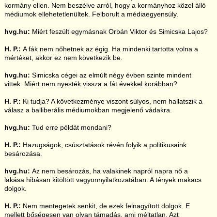
kormány ellen. Nem beszélve arról, hogy a kormányhoz közel álló
médiumok ellehetetlenültek. Felborult a médiaegyensúly.
hvg.hu:
Miért feszült egymásnak Orbán Viktor és Simicska Lajos?
H. P.:
A fák nem nőhetnek az égig. Ha mindenki tartotta volna a
mértéket, akkor ez nem következik be.
hvg.hu:
Simicska cégei az elmúlt négy évben szinte mindent
vittek. Miért nem nyesték vissza a fát évekkel korábban?
H. P.:
Ki tudja? A következménye viszont súlyos, nem hallatszik a
válasz a balliberális médiumokban megjelenő vádakra.
hvg.hu:
Tud erre példát mondani?
H. P.:
Hazugságok, csúsztatások révén folyik a politikusaink
besározása.
hvg.hu:
Az nem besározás, ha valakinek napról napra nő a
lakása hibásan kitöltött vagyonnyilatkozatában. A tények makacs
dolgok.
H. P.:
Nem mentegetek senkit, de ezek felnagyított dolgok. E
mellett bőségesen van olyan támadás, ami méltatlan. Azt