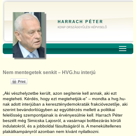
HARRACH PÉTER
KDNP ORSZÁGGYŰLÉSI KÉPVISELŐ
Toggl
Nem mentegetek senkit – HVG.hu interjú
„Aki vészhelyzetbe került, azon segítenie kell annak, aki ezt
megteheti. Kérdés, hogy ezt megtehetjük-e” – mondta a hvg.hu-
nak adott interjúban a kereszténydemokraták frakcióvezetője, aki
szerint bevándorlóügyben az együttérzés mellett a politikai
felelősség szempontjainak is érvényesülnie kell. Harrach Péter
beszélt még Simicska Lajosról, a vasárnapi boltbezárás körüli
indulatokról, és a jobboldal fásultságáról is. A menekültellenes
plakátkampányról azonban nem kívánt nyilatkozni.