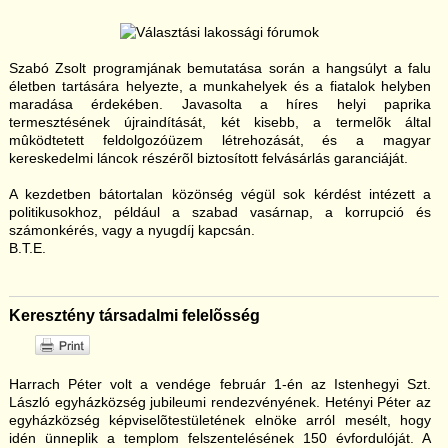
Szabó Zsolt programjának bemutatása során a hangsúlyt a falu
életben tartására helyezte, a munkahelyek és a fiatalok helyben
maradása érdekében. Javasolta a híres helyi paprika
termesztésének újraindítását, két kisebb, a termelõk által
mûködtetett feldolgozóüzem létrehozását, és a magyar
kereskedelmi láncok részérõl biztosított felvásárlás garanciáját.
A kezdetben bátortalan közönség végül sok kérdést intézett a
politikusokhoz, például a szabad vasárnap, a korrupció és
számonkérés, vagy a nyugdíj kapcsán.
B.T.E.
Keresztény társadalmi felelõsség
Harrach Péter volt a vendége február 1-én az Istenhegyi Szt.
László egyházközség jubileumi rendezvényének. Hetényi Péter az
egyházközség képviselõtestületének elnöke arról mesélt, hogy
idén ünneplik a templom felszentelésének 150 évfordulóját. A