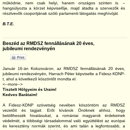
mûködnie, nem csak helyi, hanem országos szinten is. –
hangsúlyozta a körzet képviselõje, majd átadta a szervezõk és
résztvevõk csoportjának szóló parlamenti látogatás meghívóját.
B.T.E.
Beszéd az RMDSZ fennállásának 20 éves,
jubileumi rendezvényén
Január 16-án Kolozsváron, az RMDSZ fennállásának 20 éves,
jubileumi rendezvényén, Harrach Péter képviselte a Fidesz-KDNP-
t, ahol a következõ köszöntõt mondta el.
<--more-->
Tisztelt Hölgyeim és Uraim!
Kedves Barátaim!
A Fidesz-KDNP szövetség nevében köszöntöm az RMDSZ
vezetõit és tagjait. Erõt kívánok Önöknek ahhoz, hogy
betölthessék hivatásukat, a romániai magyarok érdekeinek
védelmét, a többségi társadalommal való együttélést az európai
és keresztény normák szerint, és ami talán a legfontosabb, a