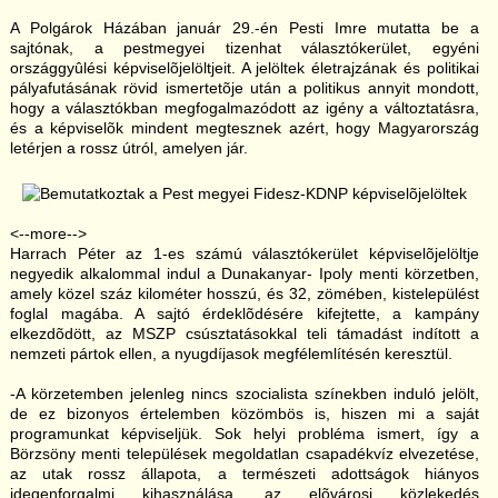
A Polgárok Házában január 29.-én Pesti Imre mutatta be a
sajtónak, a pestmegyei tizenhat választókerület, egyéni
országgyûlési képviselõjelöltjeit. A jelöltek életrajzának és politikai
pályafutásának rövid ismertetõje után a politikus annyit mondott,
hogy a választókban megfogalmazódott az igény a változtatásra,
és a képviselõk mindent megtesznek azért, hogy Magyarország
letérjen a rossz útról, amelyen jár.
<--more-->
Harrach Péter az 1-es számú választókerület képviselõjelöltje
negyedik alkalommal indul a Dunakanyar- Ipoly menti körzetben,
amely közel száz kilométer hosszú, és 32, zömében, kistelepülést
foglal magába. A sajtó érdeklõdésére kifejtette, a kampány
elkezdõdött, az MSZP csúsztatásokkal teli támadást indított a
nemzeti pártok ellen, a nyugdíjasok megfélemlítésén keresztül.
-A körzetemben jelenleg nincs szocialista színekben induló jelölt,
de ez bizonyos értelemben közömbös is, hiszen mi a saját
programunkat képviseljük. Sok helyi probléma ismert, így a
Börzsöny menti települések megoldatlan csapadékvíz elvezetése,
az utak rossz állapota, a természeti adottságok hiányos
idegenforgalmi kihasználása, az elõvárosi közlekedés