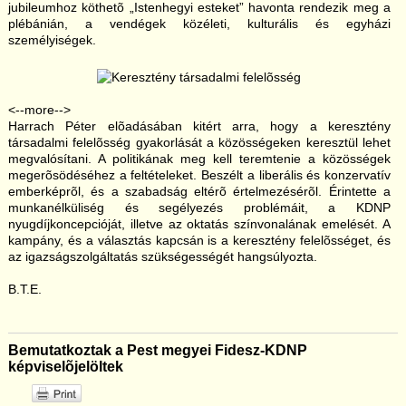
jubileumhoz köthetõ „Istenhegyi esteket” havonta rendezik meg a
plébánián, a vendégek közéleti, kulturális és egyházi
személyiségek.
<--more-->
Harrach Péter elõadásában kitért arra, hogy a keresztény
társadalmi felelõsség gyakorlását a közösségeken keresztül lehet
megvalósítani. A politikának meg kell teremtenie a közösségek
megerõsödéséhez a feltételeket. Beszélt a liberális és konzervatív
emberképrõl, és a szabadság eltérõ értelmezésérõl. Érintette a
munkanélküliség és segélyezés problémáit, a KDNP
nyugdíjkoncepcióját, illetve az oktatás színvonalának emelését. A
kampány, és a választás kapcsán is a keresztény felelõsséget, és
az igazságszolgáltatás szükségességét hangsúlyozta.
B.T.E.
Bemutatkoztak a Pest megyei Fidesz-KDNP
képviselõjelöltek