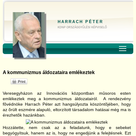
HARRACH PÉTER
KDNP ORSZÁGGYŰLÉSI KÉPVISELŐ
Toggl
A kommunizmus áldozataira emlékeztek
Veresegyházon az Innovációs központban mûsoros esten
emlékeztek meg a kommunizmus áldozatairól. A rendezvény
fõvédnöke Harrach Péter azt hangsúlyozta köszöntõjében, hogy
az õrült eszmére alapuló, eltorzított társadalom hatásai még ma is
érezhetõk hazánkban.
Hozzátette, nem csak az a feladatunk, hogy e sebeket
begyógyítsuk, hanem az is, hogy ne engedjünk a felejtésnek. Ezt