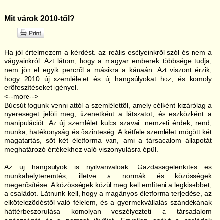
Mit várok 2010-tõl?
Ha jól értelmezem a kérdést, az reális esélyeinkrõl szól és nem a
vágyainkról. Azt látom, hogy a magyar emberek többsége tudja,
nem jön el egyik percrõl a másikra a kánaán. Azt viszont érzik,
hogy 2010 új szemléletet és új hangsúlyokat hoz, és komoly
erõfeszítéseket igényel.
<--more-->
Búcsút fogunk venni attól a szemlélettõl, amely célként kizárólag a
nyereséget jelöli meg, üzenetként a látszatot, és eszközként a
manipulációt. Az új szemlélet kulcs szavai: nemzeti érdek, rend,
munka, hatékonyság és õszinteség. A kétféle szemlélet mögött két
magatartás, sõt két életforma van, ami a társadalom állapotát
meghatározó értékekhez való viszonyulásra épül.
Az új hangsúlyok is nyilvánvalóak. Gazdaságélénkítés és
munkahelyteremtés, illetve a normák és közösségek
megerõsítése. A közösségek közül meg kell említeni a legkisebbet,
a családot. Látnunk kell, hogy a magányos életforma terjedése, az
elkötelezõdéstõl való félelem, és a gyermekvállalás szándékának
háttérbeszorulása komolyan veszélyezteti a társadalom