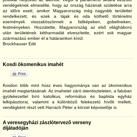
vendégeknek elmesélte, hogy az ország házának születése arra
az idõre esett, amikor Magyarország még nagyobb területtel
rendelkezett, és ezek a tájak és oda köthetõ történelmi
események visszaköszönnek a faliképeken, gobelineken,
festményeken. Hozzátette, Magyarország az elsõ világháború
után területének kétharmadát elveszítette, ezért sok magyar
származású ember él a határainkon kívül.
Brockhauser Edit
Kosdi ökomenikus imahét
Kosdon több mint húsz éves hagyománya van az ökomenikus
imahét megtartásának. Az imahetet záró istentiszteleten, a faluban
gyülekezettel bíró katolikus, református és baptista egyház
lelkipásztorai, valamint a különbözõ felekezetû hívõk mellett,
vendégként részt vett Harrach Péter a körzet képviselõje is.
A veresegyházi zászlótervezõ verseny
díjátadóján