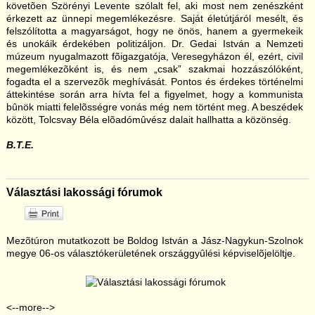
követõen Szörényi Levente szólalt fel, aki most nem zenészként
érkezett az ünnepi megemlékezésre. Saját életútjáról mesélt, és
felszólította a magyarságot, hogy ne önös, hanem a gyermekeik
és unokáik érdekében politizáljon. Dr. Gedai István a Nemzeti
múzeum nyugalmazott fõigazgatója, Veresegyházon él, ezért, civil
megemlékezõként is, és nem „csak” szakmai hozzászólóként,
fogadta el a szervezõk meghívását. Pontos és érdekes történelmi
áttekintése során arra hívta fel a figyelmet, hogy a kommunista
bûnök miatti felelõsségre vonás még nem történt meg. A beszédek
között, Tolcsvay Béla elõadómûvész dalait hallhatta a közönség.
B.T.E.
Választási lakossági fórumok
Mezõtúron mutatkozott be Boldog István a Jász-Nagykun-Szolnok
megye 06-os választókerületének országgyûlési képviselõjelöltje.
<--more-->