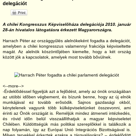
delegációt
A chilei Kongresszus Képviselõháza delegációja 2010. január
28-án hivatalos látogatásra érkezett Magyarországra.
Harrach Péter az országgyûlés alelnökeként fogadta a delegációt,
amelyben a chilei kongresszus valamennyi frakciója képviseltette
magát. Az alelnök köszöntõjében kiemelte, hogy a két ország
között jók a kapcsolatok, amelyek most tovább bõvülnek.
<--more-->
-Érdeklõdéssel figyeljük azt a fejlõdést, amely az önök országában
az utóbbi idõben végbement, és bízunk benne, hogy az új elnök
munkájával ez tovább erõsödik. Sajnos gazdasági okból,
kénytelenek vagyunk több külképviseletünket összevonni, ami
érinti az Önök országát is. Reméljük mindez átmeneti intézkedés,
és rövid idõn belül visszaállíthatjuk a magyar képviseletet
Chilében. Küldöttségük más politikai szereplõkkel is találkozik a
nap folyamán, így az Európai Unió Integrációs Bizottságával is.
Milyen tervekkel érkeztek ezekre a tárgyalásokra? – érdeklõdött