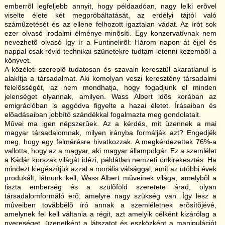
emberrõl legfeljebb annyit, hogy példaadóan, nagy lelki erõvel
viselte élete két megpróbáltatását, az erdélyi tájtól való
számûzetését és az ellene felhozott igaztalan vádat. Az írót sok
ezer olvasó irodalmi élménye minõsíti. Egy konzervatívnak nem
nevezhetõ olvasó így ír a Funtinelirõl: Három napon át éjjel és
nappal csak rövid technikai szünetekre tudtam letenni kezembõl a
könyvet.
A közéleti szereplõ tudatosan és szavain keresztül akaratlanul is
alakítja a társadalmat. Aki komolyan veszi keresztény társadalmi
felelõsségét, az nem mondhatja, hogy fogadjunk el minden
jelenséget olyannak, amilyen. Wass Albert idõs korában az
emigrációban is aggódva figyelte a hazai életet. Írásaiban és
elõadásaiban jobbító szándékkal fogalmazta meg gondolatait.
Mûvei ma igen népszerûek. Az a kérdés, mit üzennek a mai
magyar társadalomnak, milyen irányba formálják azt? Engedjék
meg, hogy egy felmérésre hivatkozzak. A megkérdezettek 76%-a
vallotta, hogy az a magyar, aki magyar állampolgár. Ez a szemlélet
a Kádár korszak világát idézi, példátlan nemzeti önkirekesztés. Ha
mindezt kiegészítjük azzal a morális válsággal, amit az utóbbi évek
produkált, látnunk kell, Wass Albert mûveinek világa, amelybõl a
tiszta emberség és a szülõföld szeretete árad, olyan
társadalomformáló erõ, amelyre nagy szükség van. Így lesz a
mûveiben továbbélõ író annak a szemléletnek erõsítõjévé,
amelynek fel kell váltania a régit, azt amelyik célként kizárólag a
nyereséget, üzenetként a látszatot és eszközként a manipulációt