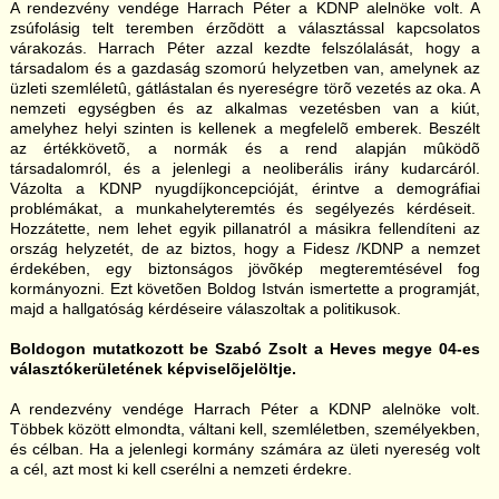
A rendezvény vendége Harrach Péter a KDNP alelnöke volt. A
zsúfolásig telt teremben érzõdött a választással kapcsolatos
várakozás. Harrach Péter azzal kezdte felszólalását, hogy a
társadalom és a gazdaság szomorú helyzetben van, amelynek az
üzleti szemléletû, gátlástalan és nyereségre törõ vezetés az oka. A
nemzeti egységben és az alkalmas vezetésben van a kiút,
amelyhez helyi szinten is kellenek a megfelelõ emberek. Beszélt
az értékkövetõ, a normák és a rend alapján mûködõ
társadalomról, és a jelenlegi a neoliberális irány kudarcáról.
Vázolta a KDNP nyugdíjkoncepcióját, érintve a demográfiai
problémákat, a munkahelyteremtés és segélyezés kérdéseit.
Hozzátette, nem lehet egyik pillanatról a másikra fellendíteni az
ország helyzetét, de az biztos, hogy a Fidesz /KDNP a nemzet
érdekében, egy biztonságos jövõkép megteremtésével fog
kormányozni. Ezt követõen Boldog István ismertette a programját,
majd a hallgatóság kérdéseire válaszoltak a politikusok.
Boldogon mutatkozott be Szabó Zsolt a Heves megye 04-es
választókerületének képviselõjelöltje.
A rendezvény vendége Harrach Péter a KDNP alelnöke volt.
Többek között elmondta, váltani kell, szemléletben, személyekben,
és célban. Ha a jelenlegi kormány számára az ületi nyereség volt
a cél, azt most ki kell cserélni a nemzeti érdekre.