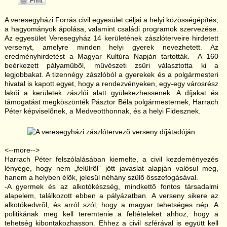
A veresegyházi Forrás civil egyesület céljai a helyi közösségépítés,
a hagyományok ápolása, valamint családi programok szervezése.
Az egyesület Veresegyház 14 kerületének zászlóterveire hirdetett
versenyt, amelyre minden helyi gyerek nevezhetett. Az
eredményhirdetést a Magyar Kultúra Napján tartották. A 160
beérkezett pályamûbõl, mûvészeti zsûri választotta ki a
legjobbakat. A tizennégy zászlóból a gyerekek és a polgármesteri
hivatal is kapott egyet, hogy a rendezvényeken, egy-egy városrész
lakói a kerületek zászlói alatt gyülekezhessenek. A díjakat és
támogatást megköszönték Pásztor Béla polgármesternek, Harrach
Péter képviselõnek, a Medveotthonnak, és a helyi Fidesznek.
<--more-->
Harrach Péter felszólalásában kiemelte, a civil kezdeményezés
lényege, hogy nem „felülrõl” jött javaslat alapján valósul meg,
hanem a helyben élõk, jelesül néhány szülõ összefogásával.
-A gyermek és az alkotókészség, mindkettõ fontos társadalmi
alapelem, találkozott ebben a pályázatban. A verseny sikere az
alkotókedvrõl, és arról szól, hogy a magyar tehetséges nép. A
politikának meg kell teremtenie a feltételeket ahhoz, hogy a
tehetség kibontakozhasson. Ehhez a civil szférával is együtt kell