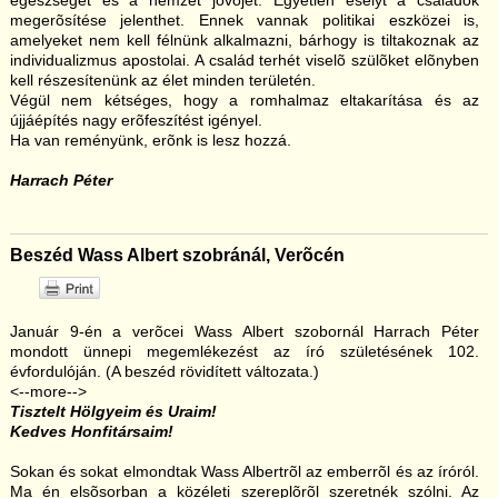
egészségét és a nemzet jövõjét. Egyetlen esélyt a családok
megerõsítése jelenthet. Ennek vannak politikai eszközei is,
amelyeket nem kell félnünk alkalmazni, bárhogy is tiltakoznak az
individualizmus apostolai. A család terhét viselõ szülõket elõnyben
kell részesítenünk az élet minden területén.
Végül nem kétséges, hogy a romhalmaz eltakarítása és az
újjáépítés nagy erõfeszítést igényel.
Ha van reményünk, erõnk is lesz hozzá.
Harrach Péter
Beszéd Wass Albert szobránál, Verõcén
Január 9-én a verõcei Wass Albert szobornál Harrach Péter
mondott ünnepi megemlékezést az író születésének 102.
évfordulóján. (A beszéd rövidített változata.)
<--more-->
Tisztelt Hölgyeim és Uraim!
Kedves Honfitársaim!
Sokan és sokat elmondtak Wass Albertrõl az emberrõl és az íróról.
Ma én elsõsorban a közéleti szereplõrõl szeretnék szólni. Az