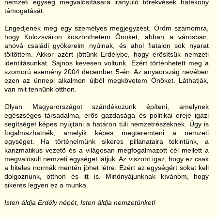
nemzeti egység megvalósítására irányuló törekvések hatékony
támogatását.
Engedjenek meg egy személyes megjegyzést. Öröm számomra,
hogy Kolozsváron köszönthetem Önöket, abban a városban,
ahová családi gyökereim nyúlnak, és ahol fiatalon sok nyarat
töltöttem. Akkor azért jöttünk Erdélybe, hogy erõsítsük nemzeti
identitásunkat. Sajnos kevesen voltunk. Ezért történhetett meg a
szomorú esemény 2004 december 5-én. Az anyaország nevében
ezen az ünnepi alkalmon újból megkövetem Önöket. Láthatják,
van mit tennünk otthon.
Olyan Magyarországot szándékozunk építeni, amelynek
egészséges társadalma, erõs gazdasága és politikai ereje igazi
segítséget képes nyújtani a határon túli nemzetrészeknek. Úgy is
fogalmazhatnék, amelyik képes megteremteni a nemzeti
egységet. Ha történelmünk sikeres pillanataira tekintünk, a
karizmatikus vezetõ és a világosan megfogalmazott cél mellett a
megvalósult nemzeti egységet látjuk. Az viszont igaz, hogy ez csak
a hiteles normák mentén jöhet létre. Ezért az egységért sokat kell
dolgoznunk, otthon és itt is. Mindnyájunknak kívánom, hogy
sikeres legyen ez a munka.
Isten áldja Erdély népét, Isten áldja nemzetünket!