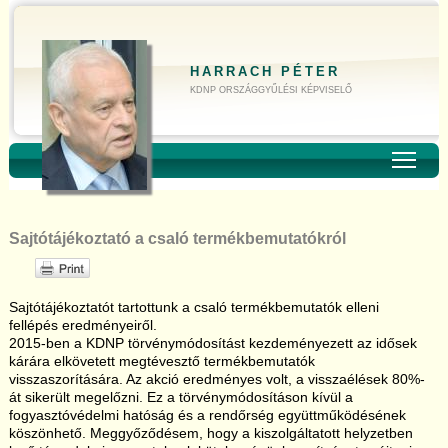
HARRACH PÉTER
KDNP ORSZÁGGYŰLÉSI KÉPVISELŐ
Toggl
Sajtótájékoztató a csaló termékbemutatókról
Sajtótájékoztatót tartottunk a csaló termékbemutatók elleni
fellépés eredményeiről.
2015-ben a KDNP törvénymódosítást kezdeményezett az idősek
kárára elkövetett megtévesztő termékbemutatók
visszaszorítására. Az akció eredményes volt, a visszaélések 80%-
át sikerült megelőzni. Ez a törvénymódosításon kívül a
fogyasztóvédelmi hatóság és a rendőrség együttműködésének
köszönhető. Meggyőződésem, hogy a kiszolgáltatott helyzetben