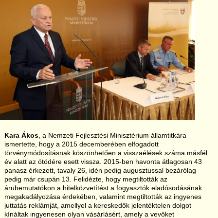
Kara Ákos
, a Nemzeti Fejlesztési Minisztérium államtitkára
ismertette, hogy a 2015 decemberében elfogadott
törvénymódosításnak köszönhetően a visszaélések száma másfél
év alatt az ötödére esett vissza. 2015-ben havonta átlagosan 43
panasz érkezett, tavaly 26, idén pedig augusztussal bezárólag
pedig már csupán 13. Felidézte, hogy megtiltották az
árubemutatókon a hitelközvetítést a fogyasztók eladósodásának
megakadályozása érdekében, valamint megtiltották az ingyenes
juttatás reklámját, amellyel a kereskedők jelentéktelen dolgot
kínáltak ingyenesen olyan vásárlásért, amely a vevőket