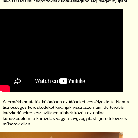
levő társadalmi csoportoknak kötelességünk segítséget nyújtani.
A termékbemutatók különösen az időseket veszélyeztetik. Nem a
tisztességes kereskedőket kívánjuk visszaszorítani, de további
intézkedésekre lesz szükség többek között az online
kereskedelem, a kuruzslás vagy a távgyógyítást ígérő televíziós
műsorok ellen.