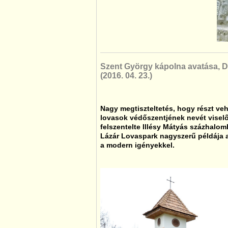
Szent György kápolna avatása,
(2016. 04. 23.)
Nagy megtiszteltetés, hogy részt veh
lovasok védőszentjének nevét visel
felszentelte Illésy Mátyás százhalom
Lázár Lovaspark nagyszerű példája 
a modern igényekkel.