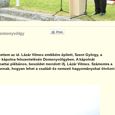
 Domonyvölgy
ettem az id. Lázár Vilmos emlékére épített, Szent György, a
ő kápolna felszentelésén Domonyvölgyben. A kápolnát
battai plébános, beszédet mondott ifj. Lázár Vilmos. Számomra a
annak, hogyan lehet a családi és nemzeti hagyományokat ötvözni