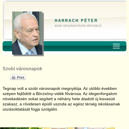
HARRACH PÉTER
KDNP ORSZÁGGYŰLÉSI KÉPVISELŐ
Toggl
Szobi városnapok
Tegnap volt a szobi városnapok megnyitója. Az utóbbi években
szépen fejlődött a Börzsöny-vidék fővárosa. Az idegenforgalom
növekedésén sokat segített a néhány hete átadott új kisvasúti
szakasz, a rövidesen épülő uszoda az egész térség iskolásainak
úszásoktatását fogja szolgálni.