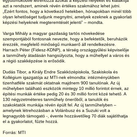
együttműködve létrehozza azokat a képzési helyeket és kialakítja
azt a rendszert, aminek révén értékes szakmához lehet jutni.
„Ezért fontos, hogy a következő hetekben, hónapokban minél több
olyan lehetőséget tudjunk megnyitni, amelyek ezeknek a gyakorlati
képzési helyeknek megteremtését jelenti” – mondta.
Varga Mihály a magyar gazdaság tartós növekedése
szempontjából fontosnak nevezte, hogy a befektetők, beruházók
érezzék, megfelelő minőségű munkaerő áll rendelkezésre.
Harrach Péter (Fidesz-KDNP), a térség országgyűlési képviselője
a tanműhely átadásán hangsúlyozta, hogy a műhellyel a város és
a régió szakképzése is erősödik.
Dudás Tibor, a Király Endre Szakközépiskola, Szakiskola és
Kollégium igazgatója az MTI-nek elmondta: intézményükben
tizenhatféle szakmát oktatnak majdnem 900 tanulónak. Az új
műhelyben található eszközök mintegy 10 millió forintot érnek, az
építési munkák értéke pedig 20 és 30 millió forint közé tehető. A
130 négyzetméteres tanműhely önerőből, a tanulók és
szakoktatók munkája révén épült fel. Az új tanműhelyben –
amelynek létrehozásban a Volánbusz és a Suzuki volt a
legnagyobb támogató -, évente hozzávetőleg 70 diák sajátíthatja
el a gyakorlatot, fűzte hozzá.
Forrás: MTI