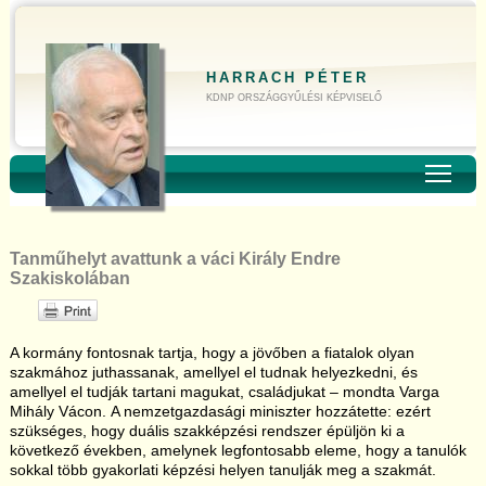
HARRACH PÉTER
KDNP ORSZÁGGYŰLÉSI KÉPVISELŐ
Toggl
Tanműhelyt avattunk a váci Király Endre
Szakiskolában
A kormány fontosnak tartja, hogy a jövőben a fiatalok olyan
szakmához juthassanak, amellyel el tudnak helyezkedni, és
amellyel el tudják tartani magukat, családjukat – mondta Varga
Mihály Vácon. A nemzetgazdasági miniszter hozzátette: ezért
szükséges, hogy duális szakképzési rendszer épüljön ki a
következő években, amelynek legfontosabb eleme, hogy a tanulók
sokkal több gyakorlati képzési helyen tanulják meg a szakmát.