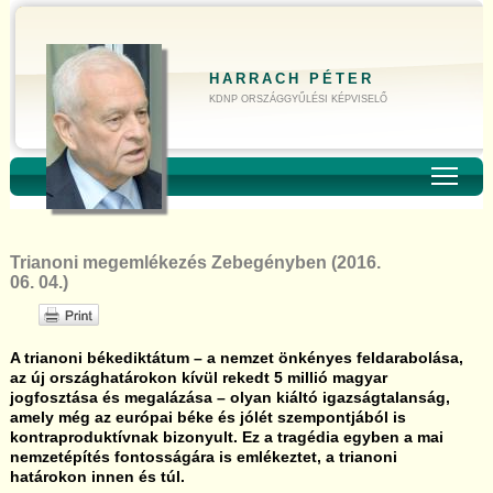
HARRACH PÉTER
KDNP ORSZÁGGYŰLÉSI KÉPVISELŐ
Toggl
Trianoni megemlékezés Zebegényben (2016.
06. 04.)
A trianoni békediktátum – a nemzet önkényes feldarabolása,
az új országhatárokon kívül rekedt 5 millió magyar
jogfosztása és megalázása – olyan kiáltó igazságtalanság,
amely még az európai béke és jólét szempontjából is
kontraproduktívnak bizonyult. Ez a tragédia egyben a mai
nemzetépítés fontosságára is emlékeztet, a trianoni
határokon innen és túl.