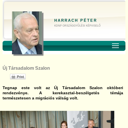
HARRACH PÉTER
KDNP ORSZÁGGYŰLÉSI KÉPVISELŐ
Toggl
Új Társadalom Szalon
Tegnap este volt az Új Társadalom Szalon októberi
rendezvénye. A kerekasztal-beszélgetés témája
természetesen a migrációs válság volt.