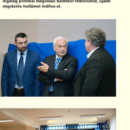
ingatag politikai megoldás bármikor felborulhat, újabb
migrációs hullámot indítva el.