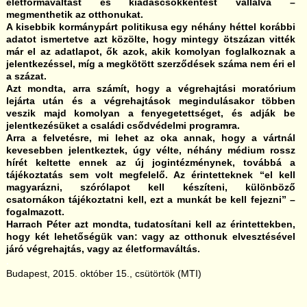
életformaváltást és kiadáscsökkentést vállalva –
megmenthetik az otthonukat.
A kisebbik kormánypárt politikusa egy néhány héttel korábbi
adatot ismertetve azt közölte, hogy mintegy ötszázan vitték
már el az adatlapot, ők azok, akik komolyan foglalkoznak a
jelentkezéssel, míg a megkötött szerződések száma nem éri el
a százat.
Azt mondta, arra számít, hogy a végrehajtási moratórium
lejárta után és a végrehajtások megindulásakor többen
veszik majd komolyan a fenyegetettséget, és adják be
jelentkezésüket a családi csődvédelmi programra.
Arra a felvetésre, mi lehet az oka annak, hogy a vártnál
kevesebben jelentkeztek, úgy vélte, néhány médium rossz
hírét keltette ennek az új jogintézménynek, továbbá a
tájékoztatás sem volt megfelelő. Az érintetteknek “el kell
magyarázni, szórólapot kell készíteni, különböző
csatornákon tájékoztatni kell, ezt a munkát be kell fejezni” –
fogalmazott.
Harrach Péter azt mondta, tudatosítani kell az érintettekben,
hogy két lehetőségük van: vagy az otthonuk elvesztésével
járó végrehajtás, vagy az életformaváltás.
.
Budapest, 2015. október 15., csütörtök (MTI)