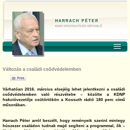
HARRACH PÉTER
KDNP ORSZÁGGYŰLÉSI KÉPVISELŐ
Toggl
Változás a családi csődvédelemben
Várhatóan 2016. március elsejéig lehet jelentkezni a családi
csődvédelemben való részvételre – közölte a KDNP
frakcióvezetője csütörtökön a Kossuth rádió 180 perc című
műsorában.
Harrach Péter arról beszélt, hogy reményeik szerint mintegy
húszezer családon tudnak majd segíteni a programmal, ők –