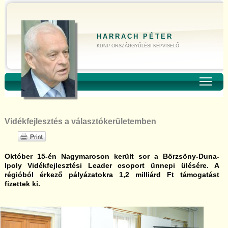
HARRACH PÉTER
KDNP ORSZÁGGYŰLÉSI KÉPVISELŐ
Toggl
Vidékfejlesztés a választókerületemben
Október 15-én Nagymaroson került sor a Börzsöny-Duna-
Ipoly Vidékfejlesztési Leader csoport ünnepi ülésére. A
régióból érkező pályázatokra 1,2 milliárd Ft támogatást
fizettek ki.