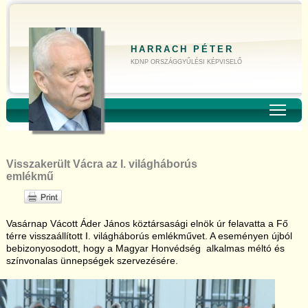
HARRACH PÉTER
KDNP ORSZÁGGYŰLÉSI KÉPVISELŐ
Toggl
Visszakerült Vácra az I. világháborús
emlékmű
Vasárnap Vácott Áder János köztársasági elnök úr felavatta a Fő
térre visszaállított I. világháborús emlékművet. A eseményen újból
bebizonyosodott, hogy a Magyar Honvédség alkalmas méltó és
színvonalas ünnepségek szervezésére.