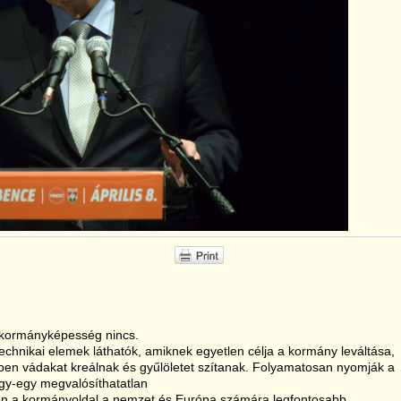
 kormányképesség nincs.
hnikai elemek láthatók, amiknek egyetlen célja a kormány leváltása,
en vádakat kreálnak és gyűlöletet szítanak. Folyamatosan nyomják a
egy-egy megvalósíthatatlan
ben a kormányoldal a nemzet és Európa számára legfontosabb