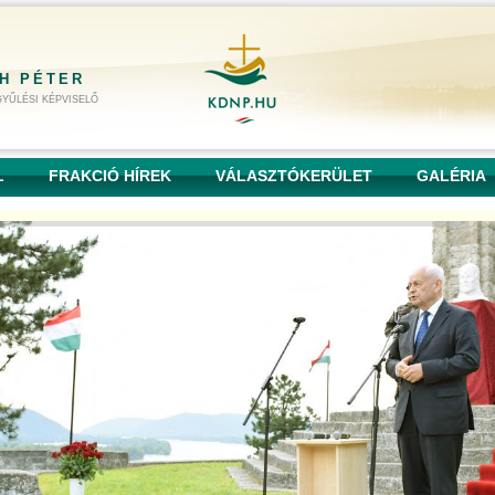
H PÉTER
YŰLÉSI KÉPVISELŐ
L
FRAKCIÓ HÍREK
VÁLASZTÓKERÜLET
GALÉRIA