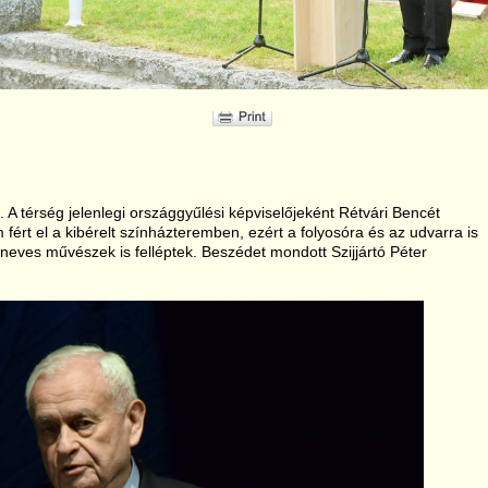
A térség jelenlegi országgyűlési képviselőjeként Rétvári Bencét
ért el a kibérelt színházteremben, ezért a folyosóra és az udvarra is
n neves művészek is felléptek. Beszédet mondott Szijjártó Péter