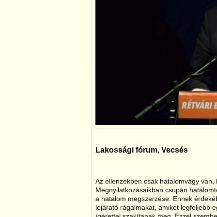
Lakossági fórum, Vecsés
Az ellenzékben csak hatalomvágy van,
Megnyilatkozásaikban csupán hatalomtec
a hatalom megszerzése. Ennek érdekéb
lejárató rágalmakat, amiket legfeljebb 
ígérettel szakítanak meg. Ezzel szem