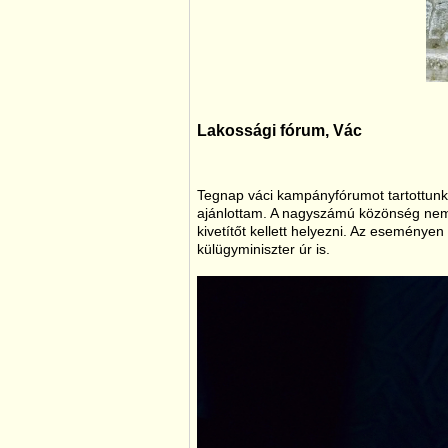
Lakossági fórum, Vác
Tegnap váci kampányfórumot tartottunk. 
ajánlottam. A nagyszámú közönség nem f
kivetítőt kellett helyezni. Az eseménye
külügyminiszter úr is.