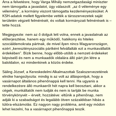
Arra a felvetésre, hogy Varga Mihály nemzetgazdasági miniszter
nem támogatta a javaslatot, úgy válaszolt: „az ő véleménye egy
vélemény”, a kormány viszont támogatta kezdeményezésüket. A
KSH-adatok mellett figyelembe vették a társszervezetek saját
területén végzett felmérését, és voltak kormányzati felmérések is –
tette hozzá.
Megjegyezte: nem az ő dolguk lett volna, ennek a javaslatnak az
előterjesztése, hanem egy működő, hatékony és hiteles
szociáldemokrata pártnak, de mivel ilyen nincs Magyarországon,
ezért „keresztényszociális pártként felvállalták ezt a munkavállalók
érdekében”. Bízik benne, hogy előbb-utóbb a nemzeti érdekeket
képviselő és nem a munkaadók oldalára álló párt jön létre a
baloldalon, ez mindenkinek a közös érdeke.
Sáling József, a Kereskedelmi Alkalmazottak Szakszervezetének
elnöke hangsúlyozta: mindig is az volt az álláspontjuk, hogy a
vasárnapot általános pihenőnappá kell tenni. Ha ugyanis a
rendelkezésre álló munkaerőt hét napra kell beosztani, akkor a
cégek, munkáltatók nem tudják és nem is tartják be munka
törvénykönyvét – érvelt, hozzátéve: eltűnik a pihenőnap, nem
adják ki a szabadságot és legalább ötven százalékban hibás a
túlóra-elszámolás. Ez nagyon nagy probléma, amit egy módon
lehet kezelni, ha a vasárnapot pihenőnappá teszik.