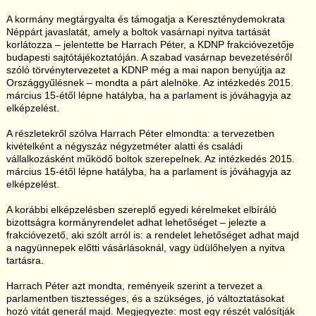
A kormány megtárgyalta és támogatja a Kereszténydemokrata
Néppárt javaslatát, amely a boltok vasárnapi nyitva tartását
korlátozza – jelentette be Harrach Péter, a KDNP frakcióvezetője
budapesti sajtótájékoztatóján. A szabad vasárnap bevezetéséről
szóló törvénytervezetet a KDNP még a mai napon benyújtja az
Országgyűlésnek – mondta a párt alelnöke. Az intézkedés 2015.
március 15-étől lépne hatályba, ha a parlament is jóváhagyja az
elképzelést.
A részletekről szólva Harrach Péter elmondta: a tervezetben
kivételként a négyszáz négyzetméter alatti és családi
vállalkozásként működő boltok szerepelnek. Az intézkedés 2015.
március 15-étől lépne hatályba, ha a parlament is jóváhagyja az
elképzelést.
A korábbi elképzelésben szereplő egyedi kérelmeket elbíráló
bizottságra kormányrendelet adhat lehetőséget – jelezte a
frakcióvezető, aki szólt arról is: a rendelet lehetőséget adhat majd
a nagyünnepek előtti vásárlásoknál, vagy üdülőhelyen a nyitva
tartásra.
Harrach Péter azt mondta, reményeik szerint a tervezet a
parlamentben tisztességes, és a szükséges, jó változtatásokat
hozó vitát generál majd. Megjegyezte: most egy részét valósítják