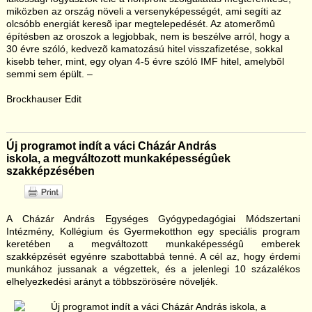
miközben az ország növeli a versenyképességét, ami segíti az
olcsóbb energiát keresõ ipar megtelepedését. Az atomerõmû
építésben az oroszok a legjobbak, nem is beszélve arról, hogy a
30 évre szóló, kedvezõ kamatozású hitel visszafizetése, sokkal
kisebb teher, mint, egy olyan 4-5 évre szóló IMF hitel, amelybõl
semmi sem épült. –
Brockhauser Edit
Új programot indít a váci Cházár András
iskola, a megváltozott munkaképességûek
szakképzésében
A Cházár András Egységes Gyógypedagógiai Módszertani
Intézmény, Kollégium és Gyermekotthon egy speciális program
keretében a megváltozott munkaképességû emberek
szakképzését egyénre szabottabbá tenné. A cél az, hogy érdemi
munkához jussanak a végzettek, és a jelenlegi 10 százalékos
elhelyezkedési arányt a többszörösére növeljék.