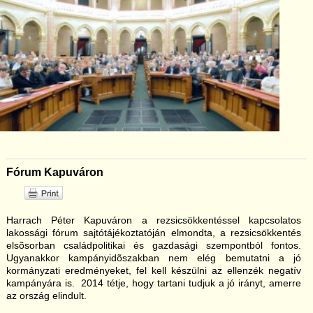
Fórum Kapuváron
Harrach Péter Kapuváron a rezsicsökkentéssel kapcsolatos
lakossági fórum sajtótájékoztatóján elmondta, a rezsicsökkentés
elsõsorban családpolitikai és gazdasági szempontból fontos.
Ugyanakkor kampányidõszakban nem elég bemutatni a jó
kormányzati eredményeket, fel kell készülni az ellenzék negatív
kampányára is. 2014 tétje, hogy tartani tudjuk a jó irányt, amerre
az ország elindult.