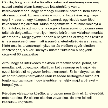
Cáfolta, hogy az intézkedés elbocsátásokat eredményezne majd,
szavai szerint olyan iszonyatos létszámhiány van a
kereskedelemben, hogy nemhogy elküldeni, felvenni nem tudnak
alkalmazottakat. Ez ijesztgetés – mondta, hozzátéve: egy nagy
cég 3-4 ezerrel, egy közepes 2 ezerrel, egy kisebb ezer fővel
kevesebbet foglalkoztat. Külön megemlítette a munkaerőhiányt a
Dunántúlon, és azt mondta: a cégek a karácsonyi forgalomra nem
találnak dolgozókat, mert ilyen kevés bérért nem vállalnak munkát
az emberek. Megjegyezte: nehéz a helyzet az ország más részein
is, s a munkaerőhiány miatt iszonyú a leterheltség és a stressz is.
Kitért arra is: a vasárnapi nyitva tartás vidéken egyértelműen
veszteséges, s a körülmények miatt a fluktuáció a nagyobb
cégeknél 60 százalékos.
Arról, hogy az intézkedés mekkora keresetkieséssel járhat, azt
mondta: akik dolgoznak, általában két vasárnap esik rájuk, és
ezzel körülbelül négyezer forintot keresnek. Ez is hiányozhat, de
az adótörvények tárgyalása után kezdődő bértárgyalásokon azt
fogják szorgalmazni, hogy jelentősen emeljék majd a béreket –
hangsúlyozta.
Kérdésre válaszolva közölte: a forgalom nem tűnik el, áthelyeződik
más napokra. Ez eleinte okozhat zavarokat, de erre fel kell
készülni – rögzítette.