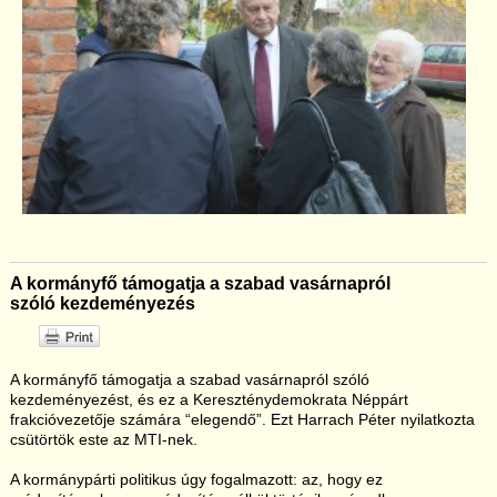
A kormányfő támogatja a szabad vasárnapról
szóló kezdeményezés
A kormányfő támogatja a szabad vasárnapról szóló
kezdeményezést, és ez a Kereszténydemokrata Néppárt
frakcióvezetője számára “elegendő”. Ezt Harrach Péter nyilatkozta
csütörtök este az MTI-nek.
A kormánypárti politikus úgy fogalmazott: az, hogy ez