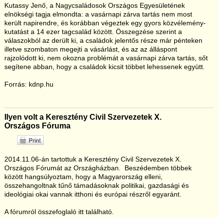
Kutassy Jenő, a Nagycsaládosok Országos Egyesületének
elnökségi tagja elmondta: a vasárnapi zárva tartás nem most
került napirendre, és korábban végeztek egy gyors közvélemény-
kutatást a 14 ezer tagcsalád között. Összegzése szerint a
válaszokból az derült ki, a családok jelentős része már pénteken
illetve szombaton megejti a vásárlást, és az az álláspont
rajzolódott ki, nem okozna problémát a vasárnapi zárva tartás, sőt
segítene abban, hogy a családok kicsit többet lehessenek együtt.
Forrás: kdnp.hu
Ilyen volt a Keresztény Civil Szervezetek X.
Országos Fóruma
2014.11.06-án tartottuk a Keresztény Civil Szervezetek X.
Országos Fórumát az Országházban. Beszédemben többek
között hangsúlyoztam, hogy a Magyarország elleni,
összehangoltnak tűnő támadásoknak politikai, gazdasági és
ideológiai okai vannak itthoni és európai részről egyaránt.
A fórumról összefoglaló
itt
található.