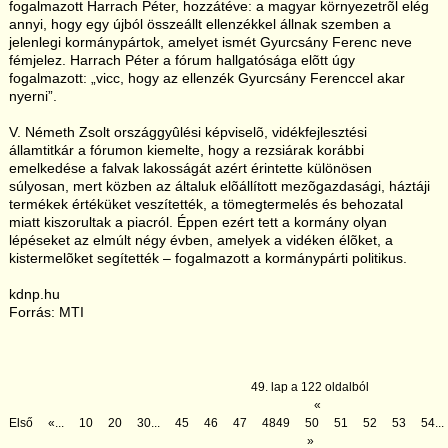
fogalmazott Harrach Péter, hozzátéve: a magyar környezetrõl elég
annyi, hogy egy újból összeállt ellenzékkel állnak szemben a
jelenlegi kormánypártok, amelyet ismét Gyurcsány Ferenc neve
fémjelez. Harrach Péter a fórum hallgatósága elõtt úgy
fogalmazott: „vicc, hogy az ellenzék Gyurcsány Ferenccel akar
nyerni”.
V. Németh Zsolt országgyûlési képviselõ, vidékfejlesztési
államtitkár a fórumon kiemelte, hogy a rezsiárak korábbi
emelkedése a falvak lakosságát azért érintette különösen
súlyosan, mert közben az általuk elõállított mezõgazdasági, háztáji
termékek értéküket veszítették, a tömegtermelés és behozatal
miatt kiszorultak a piacról. Éppen ezért tett a kormány olyan
lépéseket az elmúlt négy évben, amelyek a vidéken élõket, a
kistermelõket segítették – fogalmazott a kormánypárti politikus.
kdnp.hu
Forrás: MTI
49. lap a 122 oldalból
«
Első
«
...
10
20
30
...
45
46
47
48
49
50
51
52
53
54
...
»