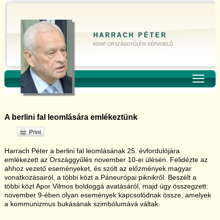
HARRACH PÉTER
KDNP ORSZÁGGYŰLÉSI KÉPVISELŐ
Toggl
A berlini fal leomlására emlékeztünk
Harrach Péter a berlini fal leomlásának 25. évfordulójára
emlékezett az Országgyűlés november 10-ei ülésén. Felidézte az
ahhoz vezető eseményeket, és szólt az előzmények magyar
vonatkozásairól, a többi közt a Páneurópai piknikről. Beszélt a
többi közt Apor Vilmos boldoggá avatásáról, majd úgy összegzett:
november 9-ében olyan események kapcsolódnak össze, amelyek
a kommunizmus bukásának szimbólumává váltak.