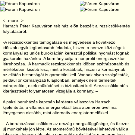
<--more-->
Harrach Péter Kapuváron telt ház elõtt beszélt a rezsicsökkentés
folytatásáról.
-A rezsicsökkentés támogatása és megvédése a következõ
idõszak egyik legfontosabb feladata, hiszen a nemzetközi cégek
kormányai az uniós bürokrácián keresztül politikai nyomást fognak
gyakorolni hazánkra. A kormány célja a nonprofit energiaszektor
létrehozása. A harmadik rezsicsökkentés idõben széthúzottabb és
mértékében kisebb lesz, mint a korábbiak, hiszen a kormánynak
az ellátás biztonságát is garantálni kell. Vannak olyan szolgáltatók,
például önkormányzati tulajdonban, amelyek nem termeltek
extraprofitot, ezek mûködését is biztosítani kell. A rezsicsökkentés
kiterjesztését folyamatosan vizsgálja a kormány. –
A paksi beruházás kapcsán kérdésre válaszolva Harrach
kijelentette, a villamos energia elõállítása atomerõmûvel ma
lényegesen olcsóbb, mint alternatív energiatermelõkkel.
– A beruházással csökken az ország energiafüggõsége, és tízezer
új munkahely jön létre. Az atomerõmû bõvítésével lehetõvé válik a
lakossági fogyasztók felé a nonprofit szolgáltatás megteremtése,