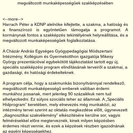
<--more-->
Harrach Péter a KDNP alelnöke kifejtette, a szakma, a hatóság és
a finanszírozó is egyöntetûen támogatja a programot. A
kormánynak fontos a szakképzés tekintélyének helyreállítása, és a
megváltozott munkaképességûek foglalkoztatása.
A Cházár András Egységes Gyógypedagógiai Módszertani
Intézmény, Kollégium és Gyermekotthon igazgatója Mikesy
György prezentációval egybekötött tájékoztatást tartott egy új,
speciális szakképzési program elindításának terveirõl a szakmai, a
gazdasági, és hatósági érdekelteknek.
A program célja, hogy a szakmunkás bizonyítvánnyal rendelkezõ,
megváltozott munkaképességû emberek valóban érdemi
munkához jussanak, mert jelenleg 90 százalékuk nem tud
elhelyezkedni. Ez súlyos szociális teher az államnak. A „Speciális
Hídprogram” keretében, mely elnevezés még munkaközi, az
intézmény tervei szerint az oktatás megkezdése elõtt, úgynevezett
„diagnosztikai szakvélemény” elkészítésére kerülne sor, vagyis
felmérésekkel elõre megterveznék, kinek milyen képzésben
érdemes részt vennie, és ezek a képzések részben igazodnának
az egyéni képességekhez.