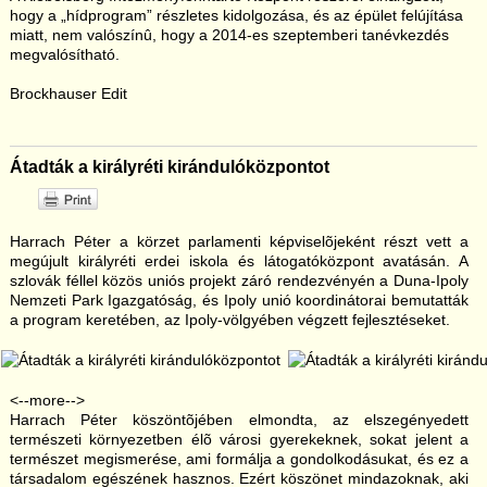
hogy a „hídprogram” részletes kidolgozása, és az épület felújítása
miatt, nem valószínû, hogy a 2014-es szeptemberi tanévkezdés
megvalósítható.
Brockhauser Edit
Átadták a királyréti kirándulóközpontot
Harrach Péter a körzet parlamenti képviselõjeként részt vett a
megújult királyréti erdei iskola és látogatóközpont avatásán. A
szlovák féllel közös uniós projekt záró rendezvényén a Duna-Ipoly
Nemzeti Park Igazgatóság, és Ipoly unió koordinátorai bemutatták
a program keretében, az Ipoly-völgyében végzett fejlesztéseket.
<--more-->
Harrach Péter köszöntõjében elmondta, az elszegényedett
természeti környezetben élõ városi gyerekeknek, sokat jelent a
természet megismerése, ami formálja a gondolkodásukat, és ez a
társadalom egészének hasznos. Ezért köszönet mindazoknak, aki