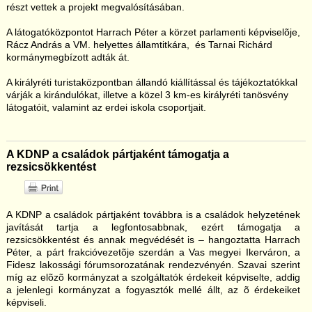
részt vettek a projekt megvalósításában.
A látogatóközpontot Harrach Péter a körzet parlamenti képviselõje,
Rácz András a VM. helyettes államtitkára, és Tarnai Richárd
kormánymegbízott adták át.
A királyréti turistaközpontban állandó kiállítással és tájékoztatókkal
várják a kirándulókat, illetve a közel 3 km-es királyréti tanösvény
látogatóit, valamint az erdei iskola csoportjait.
A KDNP a családok pártjaként támogatja a
rezsicsökkentést
A KDNP a családok pártjaként továbbra is a családok helyzetének
javítását tartja a legfontosabbnak, ezért támogatja a
rezsicsökkentést és annak megvédését is – hangoztatta Harrach
Péter, a párt frakcióvezetõje szerdán a Vas megyei Ikerváron, a
Fidesz lakossági fórumsorozatának rendezvényén. Szavai szerint
míg az elõzõ kormányzat a szolgáltatók érdekeit képviselte, addig
a jelenlegi kormányzat a fogyasztók mellé állt, az õ érdekeiket
képviseli.