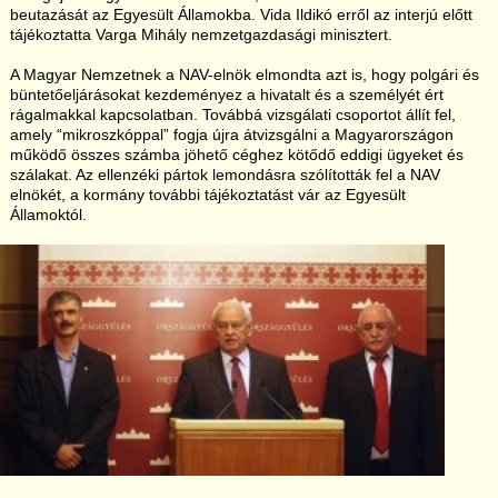
beutazását az Egyesült Államokba. Vida Ildikó erről az interjú előtt
tájékoztatta Varga Mihály nemzetgazdasági minisztert.
A Magyar Nemzetnek a NAV-elnök elmondta azt is, hogy polgári és
büntetőeljárásokat kezdeményez a hivatalt és a személyét ért
rágalmakkal kapcsolatban. Továbbá vizsgálati csoportot állít fel,
amely “mikroszkóppal” fogja újra átvizsgálni a Magyarországon
működő összes számba jöhető céghez kötődő eddigi ügyeket és
szálakat. Az ellenzéki pártok lemondásra szólították fel a NAV
elnökét, a kormány további tájékoztatást vár az Egyesült
Államoktól.