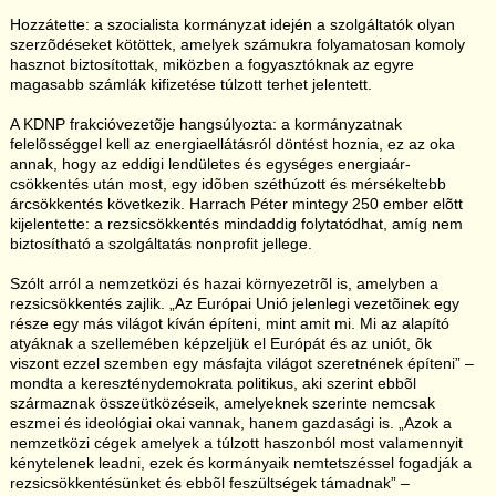
Hozzátette: a szocialista kormányzat idején a szolgáltatók olyan
szerzõdéseket kötöttek, amelyek számukra folyamatosan komoly
hasznot biztosítottak, miközben a fogyasztóknak az egyre
magasabb számlák kifizetése túlzott terhet jelentett.
A KDNP frakcióvezetõje hangsúlyozta: a kormányzatnak
felelõsséggel kell az energiaellátásról döntést hoznia, ez az oka
annak, hogy az eddigi lendületes és egységes energiaár-
csökkentés után most, egy idõben széthúzott és mérsékeltebb
árcsökkentés következik. Harrach Péter mintegy 250 ember elõtt
kijelentette: a rezsicsökkentés mindaddig folytatódhat, amíg nem
biztosítható a szolgáltatás nonprofit jellege.
Szólt arról a nemzetközi és hazai környezetrõl is, amelyben a
rezsicsökkentés zajlik. „Az Európai Unió jelenlegi vezetõinek egy
része egy más világot kíván építeni, mint amit mi. Mi az alapító
atyáknak a szellemében képzeljük el Európát és az uniót, õk
viszont ezzel szemben egy másfajta világot szeretnének építeni” –
mondta a kereszténydemokrata politikus, aki szerint ebbõl
származnak összeütközéseik, amelyeknek szerinte nemcsak
eszmei és ideológiai okai vannak, hanem gazdasági is. „Azok a
nemzetközi cégek amelyek a túlzott haszonból most valamennyit
kénytelenek leadni, ezek és kormányaik nemtetszéssel fogadják a
rezsicsökkentésünket és ebbõl feszültségek támadnak” –