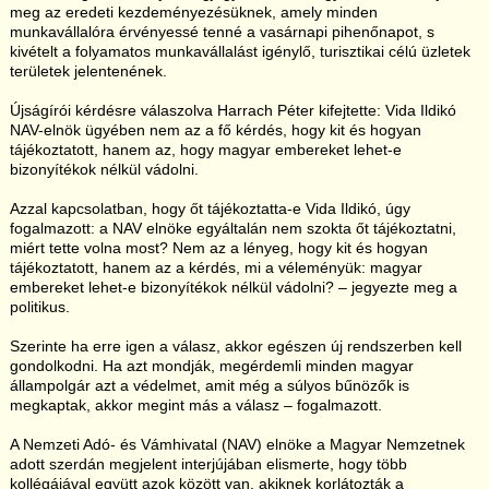
meg az eredeti kezdeményezésüknek, amely minden
munkavállalóra érvényessé tenné a vasárnapi pihenőnapot, s
kivételt a folyamatos munkavállalást igénylő, turisztikai célú üzletek
területek jelentenének.
Újságírói kérdésre válaszolva Harrach Péter kifejtette: Vida Ildikó
NAV-elnök ügyében nem az a fő kérdés, hogy kit és hogyan
tájékoztatott, hanem az, hogy magyar embereket lehet-e
bizonyítékok nélkül vádolni.
Azzal kapcsolatban, hogy őt tájékoztatta-e Vida Ildikó, úgy
fogalmazott: a NAV elnöke egyáltalán nem szokta őt tájékoztatni,
miért tette volna most? Nem az a lényeg, hogy kit és hogyan
tájékoztatott, hanem az a kérdés, mi a véleményük: magyar
embereket lehet-e bizonyítékok nélkül vádolni? – jegyezte meg a
politikus.
Szerinte ha erre igen a válasz, akkor egészen új rendszerben kell
gondolkodni. Ha azt mondják, megérdemli minden magyar
állampolgár azt a védelmet, amit még a súlyos bűnözők is
megkaptak, akkor megint más a válasz – fogalmazott.
A Nemzeti Adó- és Vámhivatal (NAV) elnöke a Magyar Nemzetnek
adott szerdán megjelent interjújában elismerte, hogy több
kollégájával együtt azok között van, akiknek korlátozták a