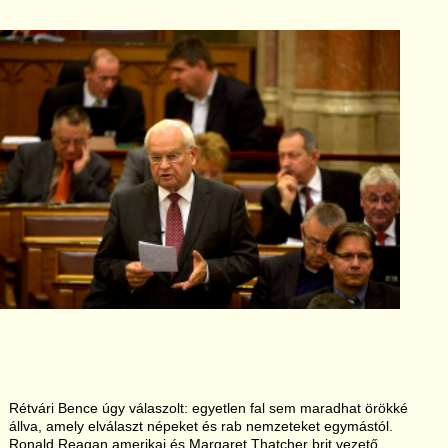
Rétvári Bence úgy válaszolt: egyetlen fal sem maradhat örökké
állva, amely elválaszt népeket és rab nemzeteket egymástól.
Ronald Reagan amerikai és Margaret Thatcher brit vezető,