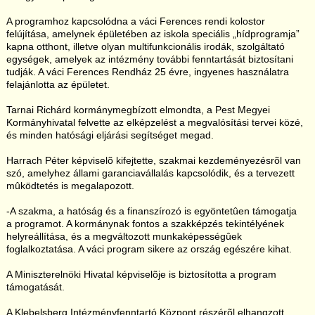
A programhoz kapcsolódna a váci Ferences rendi kolostor
felújítása, amelynek épületében az iskola speciális „hídprogramja”
kapna otthont, illetve olyan multifunkcionális irodák, szolgáltató
egységek, amelyek az intézmény további fenntartását biztosítani
tudják. A váci Ferences Rendház 25 évre, ingyenes használatra
felajánlotta az épületet.
Tarnai Richárd kormánymegbízott elmondta, a Pest Megyei
Kormányhivatal felvette az elképzelést a megvalósítási tervei közé,
és minden hatósági eljárási segítséget megad.
Harrach Péter képviselõ kifejtette, szakmai kezdeményezésrõl van
szó, amelyhez állami garanciavállalás kapcsolódik, és a tervezett
mûködtetés is megalapozott.
-A szakma, a hatóság és a finanszírozó is egyöntetûen támogatja
a programot. A kormánynak fontos a szakképzés tekintélyének
helyreállítása, és a megváltozott munkaképességûek
foglalkoztatása. A váci program sikere az ország egészére kihat.
A Miniszterelnöki Hivatal képviselõje is biztosította a program
támogatását.
A Klebelsberg Intézményfenntartó Központ részérõl elhangzott,