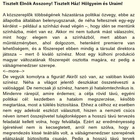
Tisztelt Elnök Asszony! Tisztelt Ház! Hölgyeim és Uraim!
A közszereplõk többségének házastársa politikai özvegy, ebbe az
állapotba általában belenyugszanak, de néha feltesznek egy-egy
kérdést – például a színházi évad végén –, hogy idén se mentünk
színházba, miért van ez. Akkor mi nem tudunk mást válaszolni,
mint hogy: elegem van a színházból, mert abban a
mûintézményben, ahol dolgozom, hetenként premierre van
lehetõségem, és a fõszerepet ebben mindig a társulat direktora
játssza – mert õ kiváló színész. Most egy külhoni produkció
magyar változatának fõszerepét osztotta magára, ez pedig a
válságmenedzser szerepe.
<--more-->
De vegyük komolyra a figurát! Akirõl szó van, az valóban kiváló
színész. Néha a világot jelentõ deszkákat összetéveszti a
valósággal. De nemcsak jó színész, hanem jó hatalomtechnikus is.
Mindenre rárepül, amire érdemes; a célja rövid távú, egyéni
politikai cél: kezdetben a hatalom megszerzése, késõbb
megtartása, most a túlélés biztosítása. Ehhez a célhoz ez esetben
nem egy adekvát eszközt választott, hiszen a nemzeti csúcs
néven ismert összejövetel tulajdonképpen a hosszú távú tervezés
feladatát kellett volna, hogy felvállalja. Ezért az eredményesség
ígéretével nem is kecsegtetett, arról nem szólva, hogy a
megrendezés kissé teátrális volt, a válságmenedzser szerepének
eljátszását biztosította csupán. Pedig a hosszú távú tervek