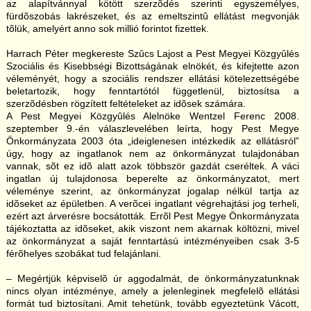
az alapítvánnyal kötött szerzõdés szerinti egyszemélyes,
fürdõszobás lakrészeket, és az emeltszintû ellátást megvonják
tõlük, amelyért anno sok millió forintot fizettek.
Harrach Péter megkereste Szûcs Lajost a Pest Megyei Közgyûlés
Szociális és Kisebbségi Bizottságának elnökét, és kifejtette azon
véleményét, hogy a szociális rendszer ellátási kötelezettségébe
beletartozik, hogy fenntartótól függetlenül, biztosítsa a
szerzõdésben rögzített feltételeket az idõsek számára.
A Pest Megyei Közgyûlés Alelnöke Wentzel Ferenc 2008.
szeptember 9.-én válaszlevelében leírta, hogy Pest Megye
Önkormányzata 2003 óta „ideiglenesen intézkedik az ellátásról”
úgy, hogy az ingatlanok nem az önkormányzat tulajdonában
vannak, sõt ez idõ alatt azok többször gazdát cseréltek. A váci
ingatlan új tulajdonosa beperelte az önkormányzatot, mert
véleménye szerint, az önkormányzat jogalap nélkül tartja az
idõseket az épületben. A verõcei ingatlant végrehajtási jog terheli,
ezért azt árverésre bocsátották. Errõl Pest Megye Önkormányzata
tájékoztatta az idõseket, akik viszont nem akarnak költözni, mivel
az önkormányzat a saját fenntartású intézményeiben csak 3-5
férõhelyes szobákat tud felajánlani.
– Megértjük képviselõ úr aggodalmát, de önkormányzatunknak
nincs olyan intézménye, amely a jelenleginek megfelelõ ellátási
formát tud biztosítani. Amit tehetünk, tovább egyeztetünk Vácott,