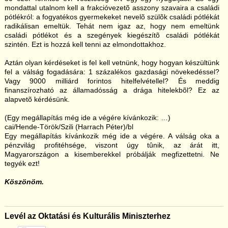
mondattal utalnom kell a frakcióvezetõ asszony szavaira a családi
pótlékról: a fogyatékos gyermekeket nevelõ szülõk családi pótlékát
radikálisan emeltük. Tehát nem igaz az, hogy nem emeltünk
családi pótlékot és a szegények kiegészítõ családi pótlékát
szintén. Ezt is hozzá kell tenni az elmondottakhoz.
Aztán olyan kérdéseket is fel kell vetnünk, hogy hogyan készültünk
fel a válság fogadására: 1 százalékos gazdasági növekedéssel?
Vagy 9000 milliárd forintos hitelfelvétellel? És meddig
finanszírozható az államadósság a drága hitelekbõl? Ez az
alapvetõ kérdésünk.
(Egy megállapítás még ide a végére kívánkozik: …)
cai/Hende-Török/Szili (Harrach Péter)/bl
Egy megállapítás kívánkozik még ide a végére. A válság oka a
pénzvilág profitéhsége, viszont úgy tûnik, az árát itt,
Magyarországon a kisemberekkel próbálják megfizettetni. Ne
tegyék ezt!
Köszönöm.
Levél az Oktatási és Kulturális Miniszterhez