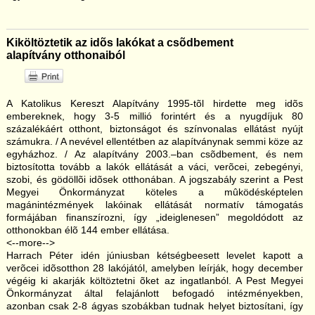
Kiköltöztetik az idõs lakókat a csõdbement
alapítvány otthonaiból
A Katolikus Kereszt Alapítvány 1995-tõl hirdette meg idõs
embereknek, hogy 3-5 millió forintért és a nyugdíjuk 80
százalékáért otthont, biztonságot és színvonalas ellátást nyújt
számukra. / A nevével ellentétben az alapítványnak semmi köze az
egyházhoz. / Az alapítvány 2003.–ban csõdbement, és nem
biztosította tovább a lakók ellátását a váci, verõcei, zebegényi,
szobi, és gödöllõi idõsek otthonában. A jogszabály szerint a Pest
Megyei Önkormányzat köteles a mûködésképtelen
magánintézmények lakóinak ellátását normatív támogatás
formájában finanszírozni, így „ideiglenesen” megoldódott az
otthonokban élõ 144 ember ellátása.
<--more-->
Harrach Péter idén júniusban kétségbeesett levelet kapott a
verõcei idõsotthon 28 lakójától, amelyben leírják, hogy december
végéig ki akarják költöztetni õket az ingatlanból. A Pest Megyei
Önkormányzat által felajánlott befogadó intézményekben,
azonban csak 2-8 ágyas szobákban tudnak helyet biztosítani, így