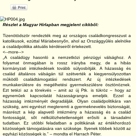
Részlet a Magyar Hírlapban megjelent cikkbõl:
Tizenötödször rendezték meg az országos családkongresszust a
katolikusok, ezúttal Máriabesnyõn, ahol az Országgyûlés alelnöke
a családpolitika aktuális kérdéseirõl értekezett.
<--more-->
„A családügy hasonló a nemzetközi pénzügyi válsághoz. A
folyamat önmagában is rossz irányba megy, de a hibás
kormányzati intézkedések tovább súlyosbítják. A házasság és
család általános válságán túl szétverték a kiegyensúlyozottan
mûködõ családtámogatási rendszert. Az új intézkedések
munkakerülésre és megélhetési gyermekszülésre ösztönöznek.
Ezt tetézi az a törekvés – amit az új Ptk. is tükröz – hogy az
egynemûek kapcsolatát házasságrangra emeljék. Ezzel a
házasság intézményét degradálják. Olyan családpolitikára van
szükség, ami egyrészt megteremti a gyermeknevelés biztonságát,
másrészt a kép alapvetõ intézmény a házasság és a család
fontosságát, sõt nélkülözhetetlenségét erõsíti a társadalmi
tudatban. Ez utóbbi feladatban a politikának az értékhordozó
közösségek támogatására van szüksége. Ilyenek többek között az
egyházi közösségek is.” – mondta el Harrach Péter.