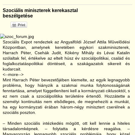
Szociális miniszterek kerekasztal
beszélgetése
Szociális Expot rendeztek az Angyalföldi József Attila Mûvelõdési
Központban, amelynek keretében egykori szakminiszterek,
Harrach Péter, Csehák Judit, Kökény Mihály és Lévai Katalin
szólaltak fel, értékelve az eltelt húsz év szociálpolitikai, család és
foglalkoztatáspolitikai döntéseit, a szakágazatok sikereit és
kudarcait.
<--more-->
Mint Harrach Péter bevezetõjében kiemelte, az egyik legnagyobb
probléma, hogy hiányzik a szakmai munka folytonosságának
fenntartása, amelyet függetleníteni kell a kormányzati ciklusoktól, s
ez nem csak a szociálpolitika területére értendõ. Hozzátette a
személyi kontinuitás nem elsõdleges, de megnehezíti a munkát,
ha egy kormányzati érában három-négy minisztert cserélnek a
szociális poszton.
– Minden szociális intézkedés mögött, ott kell lennie a hiteles
társadalomképnek. – folytatta a kérdésre reagálva. –
Magyarország legnagyobb szociális problémája, hogy közel