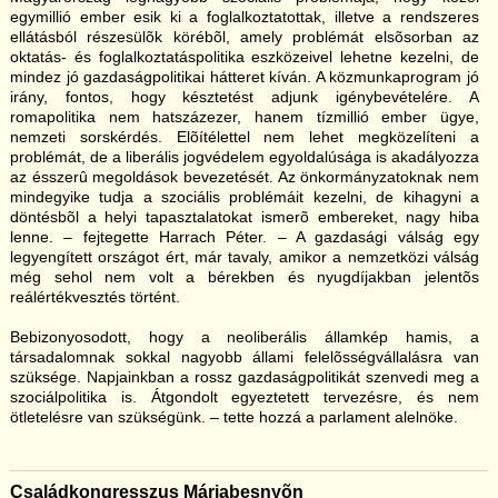
egymillió ember esik ki a foglalkoztatottak, illetve a rendszeres
ellátásból részesülõk körébõl, amely problémát elsõsorban az
oktatás- és foglalkoztatáspolitika eszközeivel lehetne kezelni, de
mindez jó gazdaságpolitikai hátteret kíván. A közmunkaprogram jó
irány, fontos, hogy késztetést adjunk igénybevételére. A
romapolitika nem hatszázezer, hanem tízmillió ember ügye,
nemzeti sorskérdés. Elõítélettel nem lehet megközelíteni a
problémát, de a liberális jogvédelem egyoldalúsága is akadályozza
az ésszerû megoldások bevezetését. Az önkormányzatoknak nem
mindegyike tudja a szociális problémáit kezelni, de kihagyni a
döntésbõl a helyi tapasztalatokat ismerõ embereket, nagy hiba
lenne. – fejtegette Harrach Péter. – A gazdasági válság egy
legyengített országot ért, már tavaly, amikor a nemzetközi válság
még sehol nem volt a bérekben és nyugdíjakban jelentõs
reálértékvesztés történt.
Bebizonyosodott, hogy a neoliberális államkép hamis, a
társadalomnak sokkal nagyobb állami felelõsségvállalásra van
szüksége. Napjainkban a rossz gazdaságpolitikát szenvedi meg a
szociálpolitika is. Átgondolt egyeztetett tervezésre, és nem
ötletelésre van szükségünk. – tette hozzá a parlament alelnöke.
Családkongresszus Máriabesnyõn