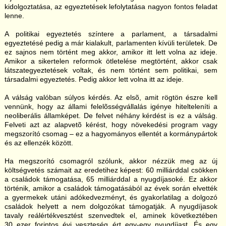
kidolgoztatása, az egyeztetések lefolytatása nagyon fontos feladat
lenne.
A politikai egyeztetés színtere a parlament, a társadalmi
egyeztetésé pedig a már kialakult, parlamenten kívüli területek. De
ez sajnos nem történt meg akkor, amikor itt lett volna az ideje.
Amikor a sikertelen reformok ötletelése megtörtént, akkor csak
látszategyeztetések voltak, és nem történt sem politikai, sem
társadalmi egyeztetés. Pedig akkor lett volna itt az ideje.
A válság valóban súlyos kérdés. Az elsõ, amit rögtön észre kell
vennünk, hogy az állami felelõsségvállalás igénye hitelteleníti a
neoliberális államképet. De felvet néhány kérdést is ez a válság.
Felveti azt az alapvetõ kérést, hogy növekedési program vagy
megszorító csomag – ez a hagyományos ellentét a kormánypártok
és az ellenzék között.
Ha megszorító csomagról szólunk, akkor nézzük meg az új
költségvetés számait az eredetihez képest: 60 milliárddal csökken
a családok támogatása, 65 milliárddal a nyugdíjasoké. Ez akkor
történik, amikor a családok támogatásából az évek során elvették
a gyermekek utáni adókedvezményt, és gyakorlatilag a dolgozó
családok helyett a nem dolgozókat támogatják. A nyugdíjasok
tavaly reálértékvesztést szenvedtek el, aminek következtében
30 ezer forintos évi veszteség ért egy-egy nyugdíjast. És egy