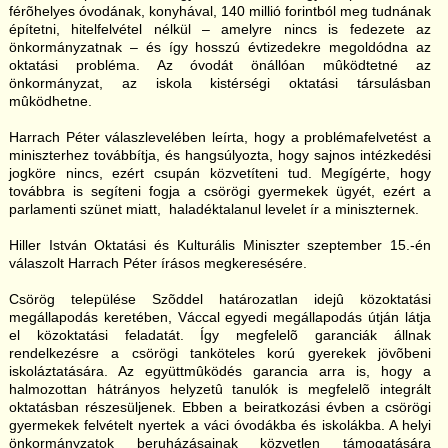
férõhelyes óvodának, konyhával, 140 millió forintból meg tudnának
építetni, hitelfelvétel nélkül – amelyre nincs is fedezete az
önkormányzatnak – és így hosszú évtizedekre megoldódna az
oktatási probléma. Az óvodát önállóan mûködtetné az
önkormányzat, az iskola kistérségi oktatási társulásban
mûködhetne.
Harrach Péter válaszlevelében leírta, hogy a problémafelvetést a
miniszterhez továbbítja, és hangsúlyozta, hogy sajnos intézkedési
jogköre nincs, ezért csupán közvetíteni tud. Megígérte, hogy
továbbra is segíteni fogja a csörögi gyermekek ügyét, ezért a
parlamenti szünet miatt, haladéktalanul levelet ír a miniszternek.
Hiller István Oktatási és Kulturális Miniszter szeptember 15.-én
válaszolt Harrach Péter írásos megkeresésére.
Csörög települése Szõddel határozatlan idejû közoktatási
megállapodás keretében, Váccal egyedi megállapodás útján látja
el közoktatási feladatát. Így megfelelõ garanciák állnak
rendelkezésre a csörögi tanköteles korú gyerekek jövõbeni
iskoláztatására. Az együttmûködés garancia arra is, hogy a
halmozottan hátrányos helyzetû tanulók is megfelelõ integrált
oktatásban részesüljenek. Ebben a beiratkozási évben a csörögi
gyermekek felvételt nyertek a váci óvodákba és iskolákba. A helyi
önkormányzatok beruházásainak közvetlen támogatására