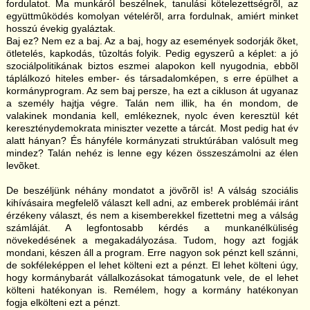
fordulatot. Ma munkáról beszélnek, tanulási kötelezettségrõl, az
együttmûködés komolyan vételérõl, arra fordulnak, amiért minket
hosszú évekig gyaláztak.
Baj ez? Nem ez a baj. Az a baj, hogy az események sodorják õket,
ötletelés, kapkodás, tûzoltás folyik. Pedig egyszerû a képlet: a jó
szociálpolitikának biztos eszmei alapokon kell nyugodnia, ebbõl
táplálkozó hiteles ember- és társadalomképen, s erre épülhet a
kormányprogram. Az sem baj persze, ha ezt a cikluson át ugyanaz
a személy hajtja végre. Talán nem illik, ha én mondom, de
valakinek mondania kell, emlékeznek, nyolc éven keresztül két
kereszténydemokrata miniszter vezette a tárcát. Most pedig hat év
alatt hányan? És hányféle kormányzati struktúrában valósult meg
mindez? Talán nehéz is lenne egy kézen összeszámolni az élen
levõket.
De beszéljünk néhány mondatot a jövõrõl is! A válság szociális
kihívásaira megfelelõ választ kell adni, az emberek problémái iránt
érzékeny választ, és nem a kisemberekkel fizettetni meg a válság
számláját. A legfontosabb kérdés a munkanélküliség
növekedésének a megakadályozása. Tudom, hogy azt fogják
mondani, készen áll a program. Erre nagyon sok pénzt kell szánni,
de sokféleképpen el lehet költeni ezt a pénzt. El lehet költeni úgy,
hogy kormánybarát vállalkozásokat támogatunk vele, de el lehet
költeni hatékonyan is. Remélem, hogy a kormány hatékonyan
fogja elkölteni ezt a pénzt.