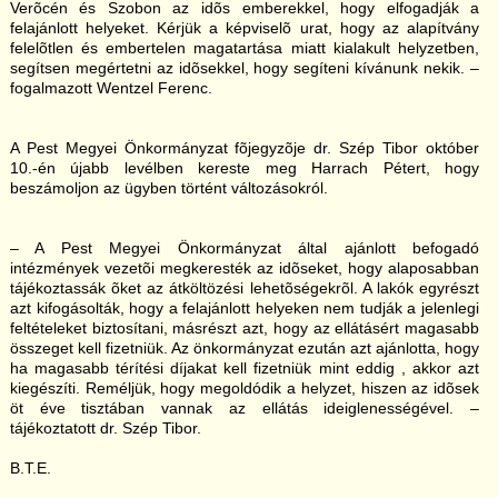
Verõcén és Szobon az idõs emberekkel, hogy elfogadják a
felajánlott helyeket. Kérjük a képviselõ urat, hogy az alapítvány
felelõtlen és embertelen magatartása miatt kialakult helyzetben,
segítsen megértetni az idõsekkel, hogy segíteni kívánunk nekik. –
fogalmazott Wentzel Ferenc.
A Pest Megyei Önkormányzat fõjegyzõje dr. Szép Tibor október
10.-én újabb levélben kereste meg Harrach Pétert, hogy
beszámoljon az ügyben történt változásokról.
– A Pest Megyei Önkormányzat által ajánlott befogadó
intézmények vezetõi megkeresték az idõseket, hogy alaposabban
tájékoztassák õket az átköltözési lehetõségekrõl. A lakók egyrészt
azt kifogásolták, hogy a felajánlott helyeken nem tudják a jelenlegi
feltételeket biztosítani, másrészt azt, hogy az ellátásért magasabb
összeget kell fizetniük. Az önkormányzat ezután azt ajánlotta, hogy
ha magasabb térítési díjakat kell fizetniük mint eddig , akkor azt
kiegészíti. Reméljük, hogy megoldódik a helyzet, hiszen az idõsek
öt éve tisztában vannak az ellátás ideiglenességével. –
tájékoztatott dr. Szép Tibor.
B.T.E.