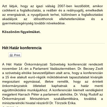
Azt látjuk, hogy az igazi válság 2007-ben kezdõdött, amikor
csökkent a foglalkoztatás, a reálbér és a reálnyugdíj, emelkedtek
az energiaárak, a nyugdíjasok terhei, különösen a foglalkoztatási
akadályok az idõsotthonok ellehetetlenülése és a
gyermekszegénység további növekedése.
Köszönöm figyelmüket.
Hét Határ konferencia
A Hét Határ Önkormányzati Szövetség konferenciát rendezett
november 14.-én a Parlament Vadásztermében. Dr. Becsey Zsolt
a szövetség elnöke bevezetõjében utalt arra, hogy a konferencián
a 15 éve alakult euró-régiók mûködésének tapasztalatait kívánják
megosztani egymással, illetve remélik, hogy az érintett
önkormányzatok ötleteket kaphatnak a határ menti
együttmûködési munkájukhoz. A konferencián kiemelt vendégként
megjelent Harrach Péter a parlament alelnöke, Dr. Virág Rudolf az
Önkormányzati Minisztérium szakállamtitkára, továbbá a
miniszterelnöki hivatal részérõl Dr. Törzsök Erika.