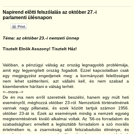
Napirend elõtti felszólalás az október 27.-i
parlamenti ülésnapon
Téma: az október 23.-i nemzeti ünnep
Tisztelt Elnök Asszony! Tisztelt Ház!
Valóban, a pénzügyi válság az ország legnagyobb problémája,
amit egy legyengített ország fogadott. Ezzel kapcsolatban csak
egy megjegyzést engedjenek meg: a kormányzati felelõsséget
nem lehet szétteríteni, azt vállalni kell, és nem szabad a
kisemberekre hárítani e válság terhét.
<--more-->
De én ma nem errõl szeretnék beszélni, hanem egy múlt heti
eseményrõl, méghozzá október 23-ról. Nemzetünk történelmének
vannak nagy pillanatai, és ezek között tartjuk számon 1956.
október 23-át is. Ezek az események mindig a nemzeti egység
megteremtésének kiváló alkalmai voltak. Az ’56-os forradalom és
szabadságharc emellett a legtisztább forradalom a szó morális
értelmében is, a zsarnokság alóli felszabadulás élménye, és