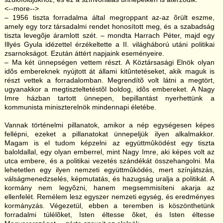
<--more-->
– 1956 tiszta forradalma által megroppant az-az õrült eszme,
amely egy torz társadalmi rendet honosított meg, és a szabadság
tiszta levegõje áramlott szét. – mondta Harrach Péter, majd egy
Illyés Gyula idézettel érzékeltette a II. világháború utáni politikai
zsarnokságot. Ezután áttért napjaink eseményeire.
– Ma két ünnepségen vettem részt. A Köztársasági Elnök olyan
idõs embereknek nyújtott át állami kitûntetéseket, akik maguk is
részt vettek a forradalomban. Megrendítõ volt látni a megtört,
ugyanakkor a megtiszteltetéstõl boldog, idõs embereket. A Nagy
Imre házban tartott ünnepen, bepillantást nyerhettünk a
kommunista miniszterelnök mindennapi életébe.
Vannak történelmi pillanatok, amikor a nép egységesen képes
fellépni, ezeket a pillanatokat ünnepeljük ilyen alkalmakkor.
Magam is el tudom képzelni az együttmûködést egy tiszta
baloldallal, egy olyan emberrel, mint Nagy Imre, aki képes volt az
utca embere, és a politikai vezetés szándékát összehangolni. Ma
lehetetlen egy ilyen nemzeti együttmûködés, mert színjátszás,
válságmenedzselés, képmutatás, és hazugság uralja a politikát. A
kormány nem legyõzni, hanem megsemmisíteni akarja az
ellenfelét. Remélem lesz egyszer nemzeti egység, és eredményes
kormányzás. Végezetül, ebben a teremben is köszönthetünk
forradalmi túlélõket, Isten éltesse õket, és Isten éltesse