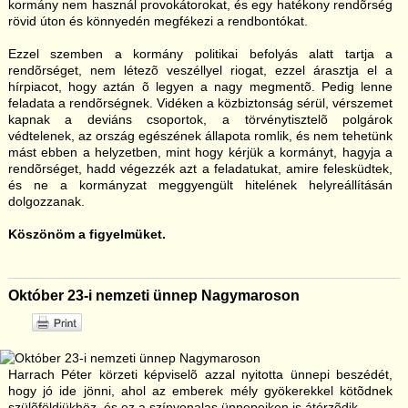
kormány nem használ provokátorokat, és egy hatékony rendõrség
rövid úton és könnyedén megfékezi a rendbontókat.
Ezzel szemben a kormány politikai befolyás alatt tartja a
rendõrséget, nem létezõ veszéllyel riogat, ezzel árasztja el a
hírpiacot, hogy aztán õ legyen a nagy megmentõ. Pedig lenne
feladata a rendõrségnek. Vidéken a közbiztonság sérül, vérszemet
kapnak a deviáns csoportok, a törvénytisztelõ polgárok
védtelenek, az ország egészének állapota romlik, és nem tehetünk
mást ebben a helyzetben, mint hogy kérjük a kormányt, hagyja a
rendõrséget, hadd végezzék azt a feladatukat, amire felesküdtek,
és ne a kormányzat meggyengült hitelének helyreállításán
dolgozzanak.
Köszönöm a figyelmüket.
Október 23-i nemzeti ünnep Nagymaroson
Harrach Péter körzeti képviselõ azzal nyitotta ünnepi beszédét,
hogy jó ide jönni, ahol az emberek mély gyökerekkel kötõdnek
szülõföldjükhöz, és ez a színvonalas ünnepeiken is átérzõdik.