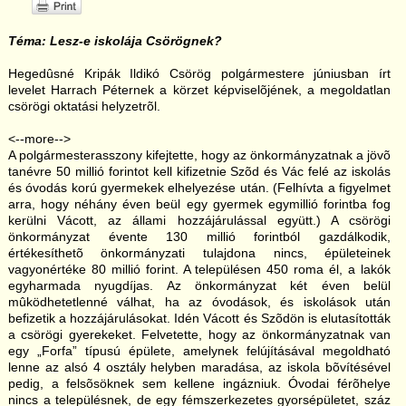
Téma: Lesz-e iskolája Csörögnek?
Hegedûsné Kripák Ildikó Csörög polgármestere júniusban írt
levelet Harrach Péternek a körzet képviselõjének, a megoldatlan
csörögi oktatási helyzetrõl.
<--more-->
A polgármesterasszony kifejtette, hogy az önkormányzatnak a jövõ
tanévre 50 millió forintot kell kifizetnie Szõd és Vác felé az iskolás
és óvodás korú gyermekek elhelyezése után. (Felhívta a figyelmet
arra, hogy néhány éven beül egy gyermek egymillió forintba fog
kerülni Vácott, az állami hozzájárulással együtt.) A csörögi
önkormányzat évente 130 millió forintból gazdálkodik,
értékesíthetõ önkormányzati tulajdona nincs, épületeinek
vagyonértéke 80 millió forint. A településen 450 roma él, a lakók
egyharmada nyugdíjas. Az önkormányzat két éven belül
mûködhetetlenné válhat, ha az óvodások, és iskolások után
befizetik a hozzájárulásokat. Idén Vácott és Szõdön is elutasították
a csörögi gyerekeket. Felvetette, hogy az önkormányzatnak van
egy „Forfa” típusú épülete, amelynek felújításával megoldható
lenne az alsó 4 osztály helyben maradása, az iskola bõvítésével
pedig, a felsõsöknek sem kellene ingázniuk. Óvodai férõhelye
nincs a településnek, de egy fémszerkezetes gyorsépületet, száz