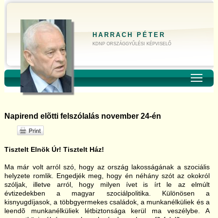
HARRACH PÉTER
KDNP ORSZÁGGYŰLÉSI KÉPVISELŐ
Toggl
Napirend elõtti felszólalás november 24-én
Tisztelt Elnök Úr! Tisztelt Ház!
Ma már volt arról szó, hogy az ország lakosságának a szociális
helyzete romlik. Engedjék meg, hogy én néhány szót az okokról
szóljak, illetve arról, hogy milyen ívet is írt le az elmúlt
évtizedekben a magyar szociálpolitika. Különösen a
kisnyugdíjasok, a többgyermekes családok, a munkanélküliek és a
leendõ munkanélküliek létbiztonsága kerül ma veszélybe. A