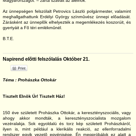
Magyarországot. – zárta szavait az alelnök.
Az ünnepségen felszólalt Petrovics László polgármester, valamint
meghallgathattunk Erdélyi György színmûvész ünnepi elõadását.
Zárásként az ünneplõk elhelyezték a megemlékezés koszorúit, és
gyertyáit a Fõ téri emlékmûnél.
B.T.E.
Napirend elõtti felszólalás Október 21.
Téma : Prohászka Ottokár
Tisztelt Elnök Úr! Tisztelt Ház!
150 éve született Prohászka Ottokár, a keresztényszociális, vagy
ahogy akkor mondták, a keresztényszocialista mozgalom
vezéralakja. Sok egyoldalú és torz kép született Prohászkáról,
ilyen is, mint például a klerikális reakció, az ellenforradalmi
rendszer egyik vezetõ egyénisége. Én megpróbálok ez alatt a