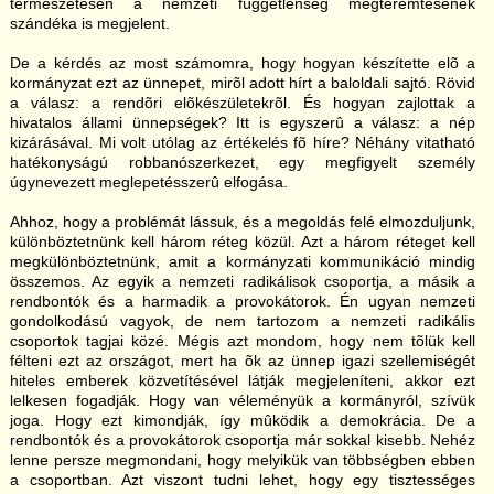
természetesen a nemzeti függetlenség megteremtésének
szándéka is megjelent.
De a kérdés az most számomra, hogy hogyan készítette elõ a
kormányzat ezt az ünnepet, mirõl adott hírt a baloldali sajtó. Rövid
a válasz: a rendõri elõkészületekrõl. És hogyan zajlottak a
hivatalos állami ünnepségek? Itt is egyszerû a válasz: a nép
kizárásával. Mi volt utólag az értékelés fõ híre? Néhány vitatható
hatékonyságú robbanószerkezet, egy megfigyelt személy
úgynevezett meglepetésszerû elfogása.
Ahhoz, hogy a problémát lássuk, és a megoldás felé elmozduljunk,
különböztetnünk kell három réteg közül. Azt a három réteget kell
megkülönböztetnünk, amit a kormányzati kommunikáció mindig
összemos. Az egyik a nemzeti radikálisok csoportja, a másik a
rendbontók és a harmadik a provokátorok. Én ugyan nemzeti
gondolkodású vagyok, de nem tartozom a nemzeti radikális
csoportok tagjai közé. Mégis azt mondom, hogy nem tõlük kell
félteni ezt az országot, mert ha õk az ünnep igazi szellemiségét
hiteles emberek közvetítésével látják megjeleníteni, akkor ezt
lelkesen fogadják. Hogy van véleményük a kormányról, szívük
joga. Hogy ezt kimondják, így mûködik a demokrácia. De a
rendbontók és a provokátorok csoportja már sokkal kisebb. Nehéz
lenne persze megmondani, hogy melyikük van többségben ebben
a csoportban. Azt viszont tudni lehet, hogy egy tisztességes