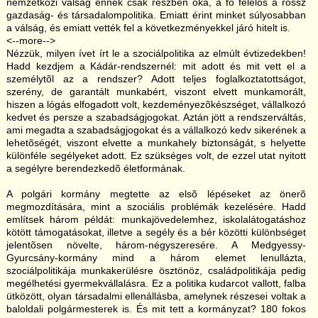
nemzetközi válság ennek csak részben oka, a fõ felelõs a rossz
gazdaság- és társadalompolitika. Emiatt érint minket súlyosabban
a válság, és emiatt vették fel a következményekkel járó hitelt is.
<--more-->
Nézzük, milyen ívet írt le a szociálpolitika az elmúlt évtizedekben!
Hadd kezdjem a Kádár-rendszernél: mit adott és mit vett el a
személytõl az a rendszer? Adott teljes foglalkoztatottságot,
szerény, de garantált munkabért, viszont elvett munkamorált,
hiszen a lógás elfogadott volt, kezdeményezõkészséget, vállalkozó
kedvet és persze a szabadságjogokat. Aztán jött a rendszerváltás,
ami megadta a szabadságjogokat és a vállalkozó kedv sikerének a
lehetõségét, viszont elvette a munkahely biztonságát, s helyette
különféle segélyeket adott. Ez szükséges volt, de ezzel utat nyitott
a segélyre berendezkedõ életformának.
A polgári kormány megtette az elsõ lépéseket az önerõ
megmozdítására, mint a szociális problémák kezelésére. Hadd
említsek három példát: munkajövedelemhez, iskolalátogatáshoz
kötött támogatásokat, illetve a segély és a bér közötti különbséget
jelentõsen növelte, három-négyszeresére. A Medgyessy-
Gyurcsány-kormány mind a három elemet lenullázta,
szociálpolitikája munkakerülésre ösztönöz, családpolitikája pedig
megélhetési gyermekvállalásra. Ez a politika kudarcot vallott, falba
ütközött, olyan társadalmi ellenállásba, amelynek részesei voltak a
baloldali polgármesterek is. És mit tett a kormányzat? 180 fokos