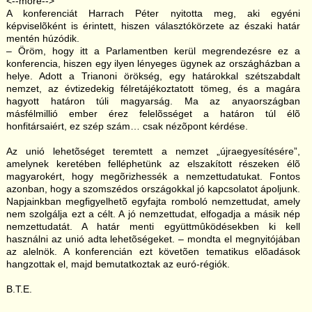
<--more-->
A konferenciát Harrach Péter nyitotta meg, aki egyéni
képviselõként is érintett, hiszen választókörzete az északi határ
mentén húzódik.
– Öröm, hogy itt a Parlamentben kerül megrendezésre ez a
konferencia, hiszen egy ilyen lényeges ügynek az országházban a
helye. Adott a Trianoni örökség, egy határokkal szétszabdalt
nemzet, az évtizedekig félretájékoztatott tömeg, és a magára
hagyott határon túli magyarság. Ma az anyaországban
másfélmillió ember érez felelõsséget a határon túl élõ
honfitársaiért, ez szép szám… csak nézõpont kérdése.
Az unió lehetõséget teremtett a nemzet „újraegyesítésére”,
amelynek keretében felléphetünk az elszakított részeken élõ
magyarokért, hogy megõrizhessék a nemzettudatukat. Fontos
azonban, hogy a szomszédos országokkal jó kapcsolatot ápoljunk.
Napjainkban megfigyelhetõ egyfajta romboló nemzettudat, amely
nem szolgálja ezt a célt. A jó nemzettudat, elfogadja a másik nép
nemzettudatát. A határ menti együttmûködésekben ki kell
használni az unió adta lehetõségeket. – mondta el megnyitójában
az alelnök. A konferencián ezt követõen tematikus elõadások
hangzottak el, majd bemutatkoztak az euró-régiók.
B.T.E.