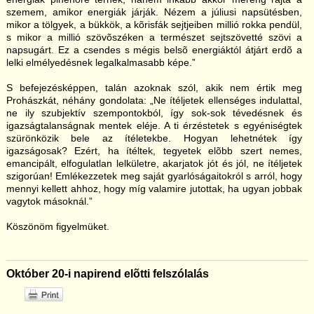
szemem, amikor energiák járják. Nézem a júliusi napsütésben,
mikor a tölgyek, a bükkök, a kõrisfák sejtjeiben millió rokka pendül,
s mikor a millió szövõszéken a természet sejtszövetté szövi a
napsugárt. Ez a csendes s mégis belsõ energiáktól átjárt erdõ a
lelki elmélyedésnek legalkalmasabb képe.”
S befejezésképpen, talán azoknak szól, akik nem értik meg
Prohászkát, néhány gondolata: „Ne ítéljetek ellenséges indulattal,
ne ily szubjektív szempontokból, így sok-sok tévedésnek és
igazságtalanságnak mentek eléje. A ti érzéstetek s egyéniségtek
szürönközik bele az ítéletekbe. Hogyan lehetnétek így
igazságosak? Ezért, ha ítéltek, tegyetek elõbb szert nemes,
emancipált, elfogulatlan lelkületre, akarjatok jót és jól, ne ítéljetek
szigorúan! Emlékezzetek meg saját gyarlóságaitokról s arról, hogy
mennyi kellett ahhoz, hogy míg valamire jutottak, ha ugyan jobbak
vagytok másoknál.”
Köszönöm figyelmüket.
Október 20-i napirend elõtti felszólalás