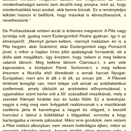
mindenhatóságot semmi sem dicsõíti meg annyira, mint az, hogy
mindenhatókká teszi azokat, akik benne bíznak. Ez a reményteljes
lelkület hasson ki belõlünk, hogy másokat is ébreszthessünk, s
nevelhessünk.”
De Prohászkának emberi arcát is érdemes megnézni. A Pilis nagy
turistája volt, gyalog ment Esztergomból Pestre gyakran, így ír az
élményeirõl: „Mennyit jártam-keltem, mennyit méláztam én is a
Pilis hegyén, akár Szántóról, akár Esztergomból vagy Pomázról
jövet, s mikor a hajdan híres pilisi apátságnak forrásánál, ott a
diófa alatt megálltam, úgy éreztem, hogy nekem is meg kellene
valamit látnom: Meg kellene látnom Clairvaux-t, s ami vele
kapcsolatos, a középkori Párist, Sorbonne-t, s meg kellene
éreznem a filozófia elsõ ébredését s annak harcait Nyugat-
Európában; mert ami itt állt s itt élt, az onnan jött… A Pilisnek
történeti levegõje van, mert telepe volt annak az antidialektikus
szellemnek, amely ütközött az aristotelesi elõnyomulással, s
ugyanakkor szent berke volt a XII. századbeli misztikának, mely a
szeretet fölényét hirdette ész és tudás fölött. Ez a testvérpár,
vagyis a még meg nem bolygatott realizmusnak s a misztikának
szelleme járta itt karonfogva a hegyet és völgyeit, s beszélt
franciául s latinul a bükkfákkal s tölgyekkel, vonzotta a hegy
barlangjaiba a remete pálosokat. Mikor erre gondolok, nem nézem
a Pilist mélázó alkonyban; nem nézem holdvilágos éjben, mikor az
energiák pihenõre térnek, hanem inkább akkor mereng rajta a