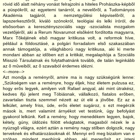
rövid idõ alatt néhány vonást felrajzolni a hiteles Prohászka-képbõl
a püspökrõl, az egyetemi tanárról, a nevelõrõl, a Tudományos
Akadémia tagjáról, a nemzetgyûlési képviselõrõl, a
lapszerkesztõrõl, kiváló szónokról, teológiai és lelki íróról, de
elsõsorban a keresztényszociális vagy -szocialista mozgalom
vezetõjérõl, aki a Rerum Novarumot elsõként fordította magyarra,
Marx Tõkéjének elsõ magyar kritikusa volt, a reformok híve,
például a földosztásé, a polgári forradalom elsõ szakaszában
annak támogatója, a világháború nagy kritikusa, aki ki merte
mondani abban az idõben ezt a kritikát, megalapítója a Szociális
Misszió Társulatnak és folytathatnánk tovább, de talán leginkább
az õ mûveibõl, az õ szavaiból érdemes idézni.
<--more-->
Azt mondja a reményrõl, amire ma is nagy szükségünk lenne:
„Szükségem van a reményre, hogy éljek, hisz életem pulzusa ez,
hogy erõs legyek, amilyen volt Rafael angyal, aki mint útrakész,
kedves ifjú jelent meg Tóbiásnak, vállalkozó, fiatalos erõben,
zavartalan tiszta szemmel nézett az út elé a jövõbe. Ez az a
lelkület, amely friss, üde, erõs életet sugároz, s ezt megérzik
mások is, mert valamint árnyékot vet testünk, úgy befolyást
gyakorol lelkünk. Kell a remény, hogy menedékem legyen, bajok,
kétely, gúny, üldözés fölött elvágtatok, magasból nézek le a
nyüzsgõ világra, ezért aztán a remény nagy stílben dolgozik, nagy
terveknek és elhatározásoknak él. Mennyi erõ meg bizalom van e
szóban, mindent megbírok abban, aki megerõsít, az isteni