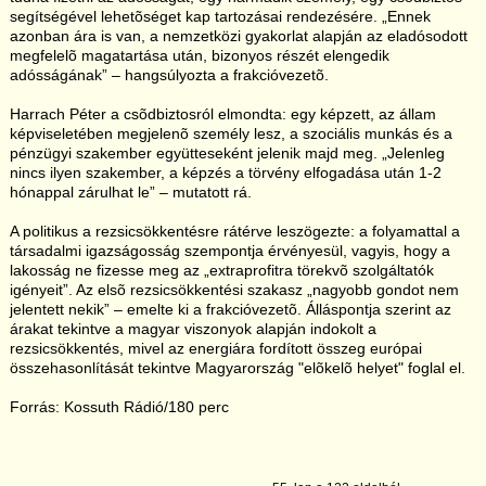
segítségével lehetõséget kap tartozásai rendezésére. „Ennek
azonban ára is van, a nemzetközi gyakorlat alapján az eladósodott
megfelelõ magatartása után, bizonyos részét elengedik
adósságának” – hangsúlyozta a frakcióvezetõ.
Harrach Péter a csõdbiztosról elmondta: egy képzett, az állam
képviseletében megjelenõ személy lesz, a szociális munkás és a
pénzügyi szakember együtteseként jelenik majd meg. „Jelenleg
nincs ilyen szakember, a képzés a törvény elfogadása után 1-2
hónappal zárulhat le” – mutatott rá.
A politikus a rezsicsökkentésre rátérve leszögezte: a folyamattal a
társadalmi igazságosság szempontja érvényesül, vagyis, hogy a
lakosság ne fizesse meg az „extraprofitra törekvõ szolgáltatók
igényeit”. Az elsõ rezsicsökkentési szakasz „nagyobb gondot nem
jelentett nekik” – emelte ki a frakcióvezetõ. Álláspontja szerint az
árakat tekintve a magyar viszonyok alapján indokolt a
rezsicsökkentés, mivel az energiára fordított összeg európai
összehasonlítását tekintve Magyarország "elõkelõ helyet" foglal el.
Forrás: Kossuth Rádió/180 perc