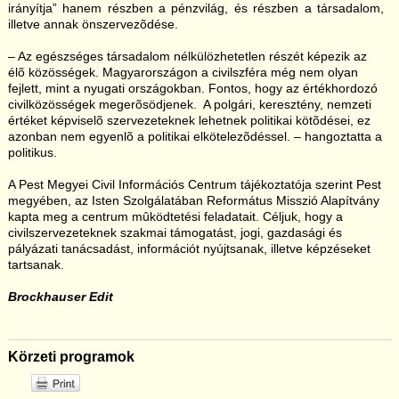
irányítja” hanem részben a pénzvilág, és részben a társadalom,
illetve annak önszervezõdése.
– Az egészséges társadalom nélkülözhetetlen részét képezik az
élõ közösségek. Magyarországon a civilszféra még nem olyan
fejlett, mint a nyugati országokban. Fontos, hogy az értékhordozó
civilközösségek megerõsödjenek. A polgári, keresztény, nemzeti
értéket képviselõ szervezeteknek lehetnek politikai kötõdései, ez
azonban nem egyenlõ a politikai elkötelezõdéssel. – hangoztatta a
politikus.
A Pest Megyei Civil Információs Centrum tájékoztatója szerint Pest
megyében, az Isten Szolgálatában Református Misszió Alapítvány
kapta meg a centrum mûködtetési feladatait. Céljuk, hogy a
civilszervezeteknek szakmai támogatást, jogi, gazdasági és
pályázati tanácsadást, információt nyújtsanak, illetve képzéseket
tartsanak.
Brockhauser Edit
Körzeti programok