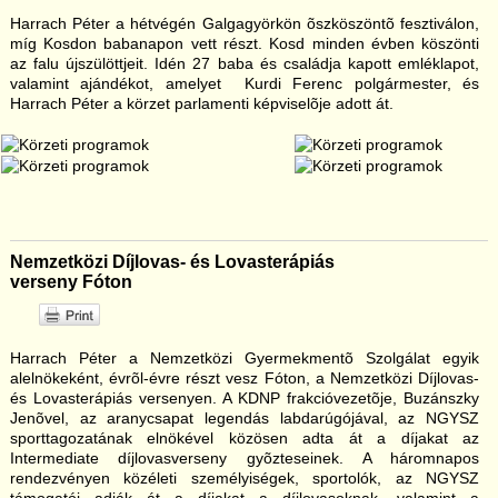
Harrach Péter a hétvégén Galgagyörkön õszköszöntõ fesztiválon,
míg Kosdon babanapon vett részt. Kosd minden évben köszönti
az falu újszülöttjeit. Idén 27 baba és családja kapott emléklapot,
valamint ajándékot, amelyet Kurdi Ferenc polgármester, és
Harrach Péter a körzet parlamenti képviselõje adott át.
Nemzetközi Díjlovas- és Lovasterápiás
verseny Fóton
Harrach Péter a Nemzetközi Gyermekmentõ Szolgálat egyik
alelnökeként, évrõl-évre részt vesz Fóton, a Nemzetközi Díjlovas-
és Lovasterápiás versenyen. A KDNP frakcióvezetõje, Buzánszky
Jenõvel, az aranycsapat legendás labdarúgójával, az NGYSZ
sporttagozatának elnökével közösen adta át a díjakat az
Intermediate díjlovasverseny gyõzteseinek. A háromnapos
rendezvényen közéleti személyiségek, sportolók, az NGYSZ
támogatói adják át a díjakat a díjlovasoknak, valamint a