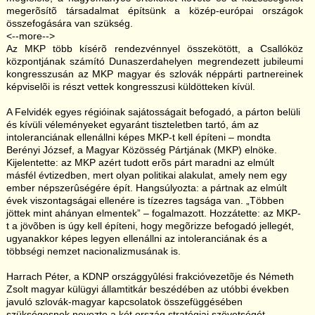
megerõsítõ társadalmat építsünk a közép-európai országok
összefogására van szükség.
<--more-->
Az MKP több kísérõ rendezvénnyel összekötött, a Csallóköz
központjának számító Dunaszerdahelyen megrendezett jubileumi
kongresszusán az MKP magyar és szlovák néppárti partnereinek
képviselõi is részt vettek kongresszusi küldötteken kívül.
A Felvidék egyes régióinak sajátosságait befogadó, a párton belüli
és kívüli véleményeket egyaránt tiszteletben tartó, ám az
intoleranciának ellenállni képes MKP-t kell építeni – mondta
Berényi József, a Magyar Közösség Pártjának (MKP) elnöke.
Kijelentette: az MKP azért tudott erõs párt maradni az elmúlt
másfél évtizedben, mert olyan politikai alakulat, amely nem egy
ember népszerûségére épít. Hangsúlyozta: a pártnak az elmúlt
évek viszontagságai ellenére is tízezres tagsága van. „Többen
jöttek mint ahányan elmentek” – fogalmazott. Hozzátette: az MKP-
t a jövõben is úgy kell építeni, hogy megõrizze befogadó jellegét,
ugyanakkor képes legyen ellenállni az intoleranciának és a
többségi nemzet nacionalizmusának is.
Harrach Péter, a KDNP országgyûlési frakcióvezetõje és Németh
Zsolt magyar külügyi államtitkár beszédében az utóbbi években
javuló szlovák-magyar kapcsolatok összefüggésében
szükségesnek nevezte a két ország stratégiai szövetségét.