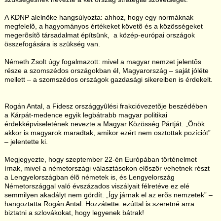
A KDNP alelnöke hangsúlyozta: ahhoz, hogy egy normáknak
megfelelõ, a hagyományos értékeket követõ és a közösségeket
megerõsítõ társadalmat építsünk, a közép-európai országok
összefogására is szükség van.
Németh Zsolt úgy fogalmazott: mivel a magyar nemzet jelentõs
része a szomszédos országokban él, Magyarország – saját jóléte
mellett – a szomszédos országok gazdasági sikereiben is érdekelt.
Rogán Antal, a Fidesz országgyûlési frakcióvezetõje beszédében
a Kárpát-medence egyik legbátrabb magyar politikai
érdekképviseletének nevezte a Magyar Közösség Pártját. „Önök
akkor is magyarok maradtak, amikor ezért nem osztottak pozíciót”
– jelentette ki.
Megjegyezte, hogy szeptember 22-én Európában történelmet
írnak, mivel a németországi választásokon elõször vehetnek részt
a Lengyelországban élõ németek is, és Lengyelország
Németországgal való évszázados viszályait félretéve ez elé
semmilyen akadályt nem gördít. „Így járnak el az erõs nemzetek” –
hangoztatta Rogán Antal. Hozzátette: ezúttal is szeretné arra
biztatni a szlovákokat, hogy legyenek bátrak!