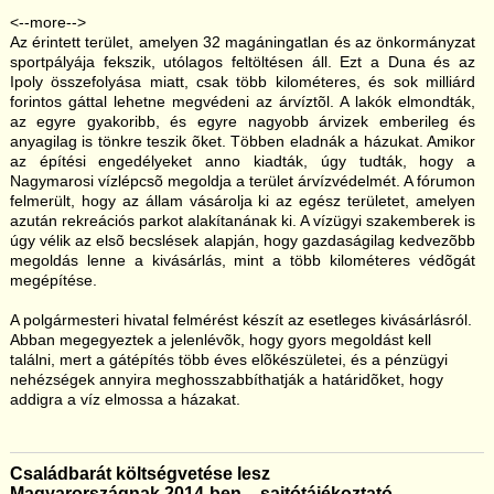
<--more-->
Az érintett terület, amelyen 32 magáningatlan és az önkormányzat
sportpályája fekszik, utólagos feltöltésen áll. Ezt a Duna és az
Ipoly összefolyása miatt, csak több kilométeres, és sok milliárd
forintos gáttal lehetne megvédeni az árvíztõl. A lakók elmondták,
az egyre gyakoribb, és egyre nagyobb árvizek emberileg és
anyagilag is tönkre teszik õket. Többen eladnák a házukat. Amikor
az építési engedélyeket anno kiadták, úgy tudták, hogy a
Nagymarosi vízlépcsõ megoldja a terület árvízvédelmét. A fórumon
felmerült, hogy az állam vásárolja ki az egész területet, amelyen
azután rekreációs parkot alakítanának ki. A vízügyi szakemberek is
úgy vélik az elsõ becslések alapján, hogy gazdaságilag kedvezõbb
megoldás lenne a kivásárlás, mint a több kilométeres védõgát
megépítése.
A polgármesteri hivatal felmérést készít az esetleges kivásárlásról.
Abban megegyeztek a jelenlévõk, hogy gyors megoldást kell
találni, mert a gátépítés több éves elõkészületei, és a pénzügyi
nehézségek annyira meghosszabbíthatják a határidõket, hogy
addigra a víz elmossa a házakat.
Családbarát költségvetése lesz
Magyarországnak 2014-ben – sajtótájékoztató