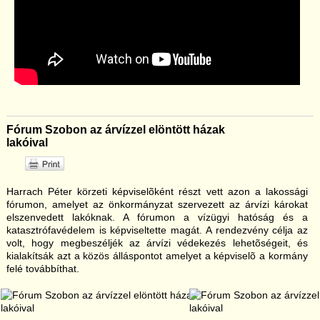
Fórum Szobon az árvízzel elöntött házak
lakóival
Harrach Péter körzeti képviselõként részt vett azon a lakossági
fórumon, amelyet az önkormányzat szervezett az árvízi károkat
elszenvedett lakóknak. A fórumon a vízügyi hatóság és a
katasztrófavédelem is képviseltette magát. A rendezvény célja az
volt, hogy megbeszéljék az árvízi védekezés lehetõségeit, és
kialakítsák azt a közös álláspontot amelyet a képviselõ a kormány
felé továbbíthat.