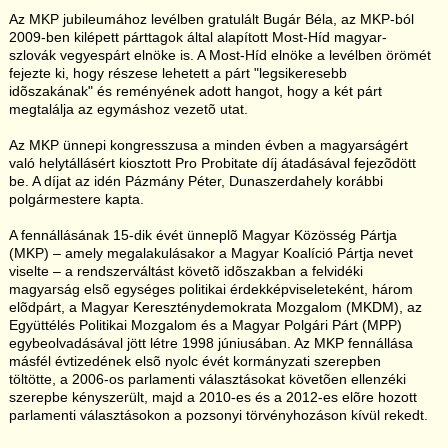
Az MKP jubileumához levélben gratulált Bugár Béla, az MKP-ból
2009-ben kilépett párttagok által alapított Most-Híd magyar-
szlovák vegyespárt elnöke is. A Most-Híd elnöke a levélben örömét
fejezte ki, hogy részese lehetett a párt "legsikeresebb
idõszakának" és reményének adott hangot, hogy a két párt
megtalálja az egymáshoz vezetõ utat.
Az MKP ünnepi kongresszusa a minden évben a magyarságért
való helytállásért kiosztott Pro Probitate díj átadásával fejezõdött
be. A díjat az idén Pázmány Péter, Dunaszerdahely korábbi
polgármestere kapta.
A fennállásának 15-dik évét ünneplõ Magyar Közösség Pártja
(MKP) – amely megalakulásakor a Magyar Koalíció Pártja nevet
viselte – a rendszerváltást követõ idõszakban a felvidéki
magyarság elsõ egységes politikai érdekképviseleteként, három
elõdpárt, a Magyar Kereszténydemokrata Mozgalom (MKDM), az
Együttélés Politikai Mozgalom és a Magyar Polgári Párt (MPP)
egybeolvadásával jött létre 1998 júniusában. Az MKP fennállása
másfél évtizedének elsõ nyolc évét kormányzati szerepben
töltötte, a 2006-os parlamenti választásokat követõen ellenzéki
szerepbe kényszerült, majd a 2010-es és a 2012-es elõre hozott
parlamenti választásokon a pozsonyi törvényhozáson kívül rekedt.