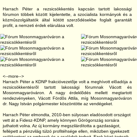
Harrach Péter a rezsicsökkentés kapcsán tartott lakossági
fórumon többek között kijelentette, a szocialista kormányok és a
közmûszolgáltatók által kötött szerzõdésekbe foglalt garantált
profit, a nemzeti érdek elárulása volt.
<--more-->
Harrach Péter a KDNP frakcióvezetõje volt a meghívott elõadója a
rezsicsökkentésrõl tartott lakossági fórumnak Vácott és
Mosonmagyaróváron. A nagy érdeklõdés mellett megtartott
rendezvényeken, Vácott Fördõs Attila, míg Mosonmagyaróváron
dr. Nagy István polgármester köszöntötte az vendégeket.
Harrach Péter elmondta, 2010-ben súlyosan eladósodott országot
vett át a Fidesz-KDNP, amely könnyen Görögország sorsára
juthatott volna. Az új kormány megszilárdította a gazdaságot,
fellépett a pénzvilág túlzó profitéhsége ellen, miközben igyekezett
csökkenteni az emberek és a családok terheit. Ezek közé tartozik