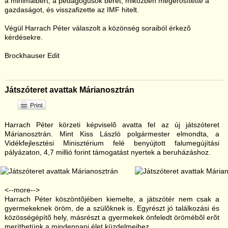
a minimálbért, a pedagógusok bérét, miközben megerõsítette a
gazdaságot, és visszafizette az IMF hitelt.
Végül Harrach Péter válaszolt a közönség soraiból érkezõ
kérdésekre.
Brockhauser Edit
Játszóteret avattak Márianosztrán
Harrach Péter körzeti képviselõ avatta fel az új játszóteret
Márianosztrán. Mint Kiss László polgármester elmondta, a
Vidékfejlesztési Minisztérium felé benyújtott falumegújítási
pályázaton, 4,7 millió forint támogatást nyertek a beruházáshoz.
<--more-->
Harrach Péter köszöntõjében kiemelte, a játszótér nem csak a
gyermekeknek öröm, de a szülõknek is. Egyrészt jó találkozási és
közösségépítõ hely, másrészt a gyermekek önfeledt örömébõl erõt
meríthetünk a mindennapi élet küzdelmeihez.