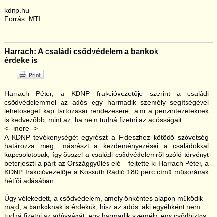
kdnp.hu
Forrás: MTI
Harrach: A családi csõdvédelem a bankok
érdeke is
Harrach Péter, a KDNP frakcióvezetõje szerint a családi
csõdvédelemmel az adós egy harmadik személy segítségével
lehetõséget kap tartozásai rendezésére, ami a pénzintézeteknek
is kedvezõbb, mint az, ha nem tudná fizetni az adósságait.
<--more-->
A KDNP tevékenységét egyrészt a Fideszhez kötõdõ szövetség
határozza meg, másrészt a kezdeményezései a családokkal
kapcsolatosak, így õsszel a családi csõdvédelemrõl szóló törvényt
beterjeszti a párt az Országgyûlés elé – fejtette ki Harrach Péter, a
KDNP frakcióvezetõje a Kossuth Rádió 180 perc címû mûsorának
hétfõi adásában.
Úgy vélekedett, a csõdvédelem, amely önkéntes alapon mûködik
majd, a bankoknak is érdekük, hisz az adós, aki egyébként nem
tudná fizetni az adósságát, egy harmadik személy, egy csõdbiztos