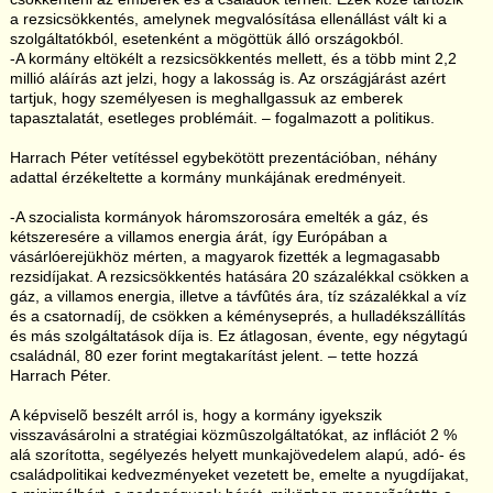
a rezsicsökkentés, amelynek megvalósítása ellenállást vált ki a
szolgáltatókból, esetenként a mögöttük álló országokból.
-A kormány eltökélt a rezsicsökkentés mellett, és a több mint 2,2
millió aláírás azt jelzi, hogy a lakosság is. Az országjárást azért
tartjuk, hogy személyesen is meghallgassuk az emberek
tapasztalatát, esetleges problémáit. – fogalmazott a politikus.
Harrach Péter vetítéssel egybekötött prezentációban, néhány
adattal érzékeltette a kormány munkájának eredményeit.
-A szocialista kormányok háromszorosára emelték a gáz, és
kétszeresére a villamos energia árát, így Európában a
vásárlóerejükhöz mérten, a magyarok fizették a legmagasabb
rezsidíjakat. A rezsicsökkentés hatására 20 százalékkal csökken a
gáz, a villamos energia, illetve a távfûtés ára, tíz százalékkal a víz
és a csatornadíj, de csökken a kéményseprés, a hulladékszállítás
és más szolgáltatások díja is. Ez átlagosan, évente, egy négytagú
családnál, 80 ezer forint megtakarítást jelent. – tette hozzá
Harrach Péter.
A képviselõ beszélt arról is, hogy a kormány igyekszik
visszavásárolni a stratégiai közmûszolgáltatókat, az inflációt 2 %
alá szorította, segélyezés helyett munkajövedelem alapú, adó- és
családpolitikai kedvezményeket vezetett be, emelte a nyugdíjakat,