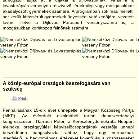
lovasterápiás versenyen résztvevõ, értelmileg vagy mozgásukban
akadályozott gyermekek számára. A programban sok más mellett,
sor került látássérült gyermekek ügyességi vetélkedõjére, vezetett
lovon, illetve a Díjlovas Parasport versenyszámra is, a
mozgásukban korlátozott felnõttek számára.
A közép-európai országok összefogására van
szükség
Fennállásának 15-dik évét ünnepelte a Magyar Közösség Pártja
(MKP). Az évforduló alkalmából tartott dunaszerdahelyi
kongresszuson. Harrach Péter, a Kereszténydemokrata Néppárt
alelnöke, országgyûlési képviselõcsoportjának vezetõje ünnepi
beszédében hangsúlyozta: ahhoz, hogy egy normáknak
megfelelõ, a hagyományos értékeket követõ és a közösségeket