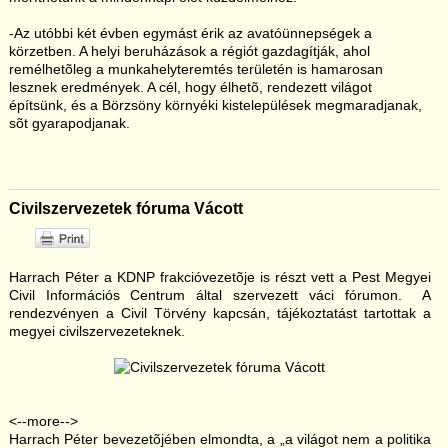
-Az utóbbi két évben egymást érik az avatóünnepségek a
körzetben. A helyi beruházások a régiót gazdagítják, ahol
remélhetõleg a munkahelyteremtés területén is hamarosan
lesznek eredmények. A cél, hogy élhetõ, rendezett világot
építsünk, és a Börzsöny környéki kistelepülések megmaradjanak,
sõt gyarapodjanak.
Civilszervezetek fóruma Vácott
Harrach Péter a KDNP frakcióvezetõje is részt vett a Pest Megyei
Civil Információs Centrum által szervezett váci fórumon. A
rendezvényen a Civil Törvény kapcsán, tájékoztatást tartottak a
megyei civilszervezeteknek.
<--more-->
Harrach Péter bevezetõjében elmondta, a „a világot nem a politika