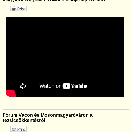
Fórum Vácon és Mosonmagyaróváron a
rezsicsökkentésrõl