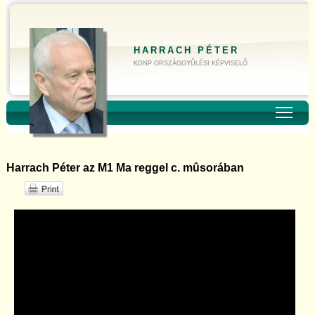
HARRACH PÉTER
KDNP ORSZÁGGYŰLÉSI KÉPVISELŐ
Toggl
Harrach Péter az M1 Ma reggel c. mûsorában