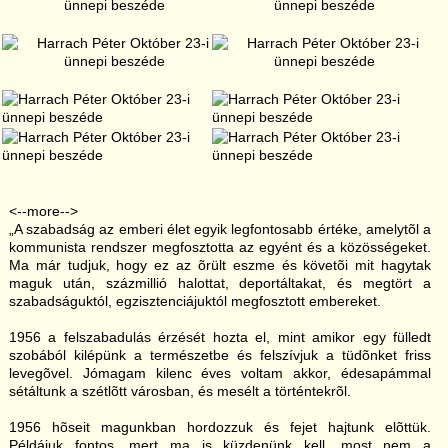
<--more-->
„A szabadság az emberi élet egyik legfontosabb értéke, amelytõl a
kommunista rendszer megfosztotta az egyént és a közösségeket.
Ma már tudjuk, hogy ez az õrült eszme és követõi mit hagytak
maguk után, százmillió halottat, deportáltakat, és megtört a
szabadságuktól, egzisztenciájuktól megfosztott embereket.
1956 a felszabadulás érzését hozta el, mint amikor egy fülledt
szobából kilépünk a természetbe és felszívjuk a tüdõnket friss
levegõvel. Jómagam kilenc éves voltam akkor, édesapámmal
sétáltunk a szétlõtt városban, és mesélt a történtekrõl.
1956 hõseit magunkban hordozzuk és fejet hajtunk elõttük.
Példájuk fontos, mert ma is küzdenünk kell, most nem a