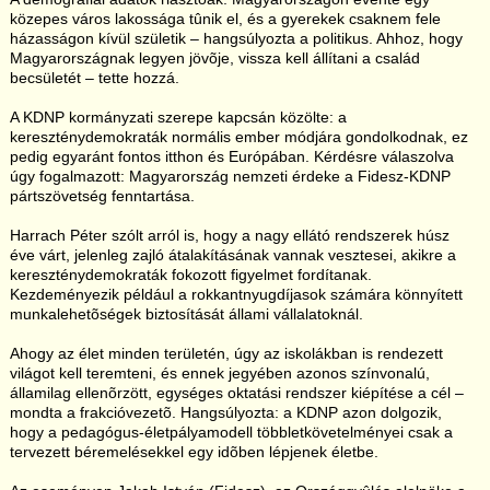
közepes város lakossága tûnik el, és a gyerekek csaknem fele
házasságon kívül születik – hangsúlyozta a politikus. Ahhoz, hogy
Magyarországnak legyen jövõje, vissza kell állítani a család
becsületét – tette hozzá.
A KDNP kormányzati szerepe kapcsán közölte: a
kereszténydemokraták normális ember módjára gondolkodnak, ez
pedig egyaránt fontos itthon és Európában. Kérdésre válaszolva
úgy fogalmazott: Magyarország nemzeti érdeke a Fidesz-KDNP
pártszövetség fenntartása.
Harrach Péter szólt arról is, hogy a nagy ellátó rendszerek húsz
éve várt, jelenleg zajló átalakításának vannak vesztesei, akikre a
kereszténydemokraták fokozott figyelmet fordítanak.
Kezdeményezik például a rokkantnyugdíjasok számára könnyített
munkalehetõségek biztosítását állami vállalatoknál.
Ahogy az élet minden területén, úgy az iskolákban is rendezett
világot kell teremteni, és ennek jegyében azonos színvonalú,
államilag ellenõrzött, egységes oktatási rendszer kiépítése a cél –
mondta a frakcióvezetõ. Hangsúlyozta: a KDNP azon dolgozik,
hogy a pedagógus-életpályamodell többletkövetelményei csak a
tervezett béremelésekkel egy idõben lépjenek életbe.