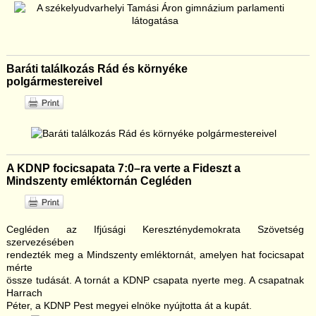
Baráti találkozás Rád és környéke
polgármestereivel
A KDNP focicsapata 7:0–ra verte a Fideszt a
Mindszenty emléktornán Cegléden
Cegléden az Ifjúsági Kereszténydemokrata Szövetség
szervezésében
rendezték meg a Mindszenty emléktornát, amelyen hat focicsapat
mérte
össze tudását. A tornát a KDNP csapata nyerte meg. A csapatnak
Harrach
Péter, a KDNP Pest megyei elnöke nyújtotta át a kupát.