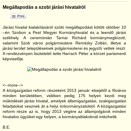
Megállapodás a szobi járási hivatalról
Járási hivatal kialakításáról szóló megállapodást kötött október 10
–én Szobon a Pest Megyei Kormányhivatal és a leendõ járási
székhely. A ceremónián Tarnai Richárd kormánymegbízott,
valamint Szob város polgármestere Remitzky Zoltán, illetve a
járási terület településeinek polgármesterei és jegyzõi vettek részt.
A rendezvényen tiszteletét tette Harrach Péter a körzet parlamenti
képviselõje.
<--more-->
A közigazgatási reform részeként 2013 január elsejétõl a fõváros
minden kerületében, vidéken pedig 175 helyen kezdi meg
mûködését járási hivatal, amelyek államigazgatási, szakigazgatási
feladatokat vesznek át a helyi önkormányzatoktól. A közigazgatási
reform része az is, hogy 2013 végére az állampolgárok minden
hivatalos ügyüket egy helyen, a kormányablakoknál intézhetik.
B.E.