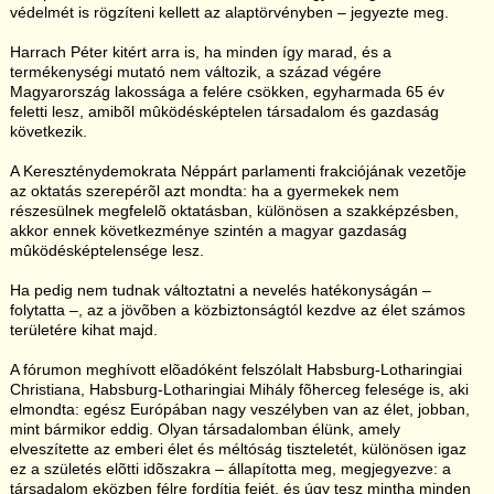
védelmét is rögzíteni kellett az alaptörvényben – jegyezte meg.
Harrach Péter kitért arra is, ha minden így marad, és a
termékenységi mutató nem változik, a század végére
Magyarország lakossága a felére csökken, egyharmada 65 év
feletti lesz, amibõl mûködésképtelen társadalom és gazdaság
következik.
A Kereszténydemokrata Néppárt parlamenti frakciójának vezetõje
az oktatás szerepérõl azt mondta: ha a gyermekek nem
részesülnek megfelelõ oktatásban, különösen a szakképzésben,
akkor ennek következménye szintén a magyar gazdaság
mûködésképtelensége lesz.
Ha pedig nem tudnak változtatni a nevelés hatékonyságán –
folytatta –, az a jövõben a közbiztonságtól kezdve az élet számos
területére kihat majd.
A fórumon meghívott elõadóként felszólalt Habsburg-Lotharingiai
Christiana, Habsburg-Lotharingiai Mihály fõherceg felesége is, aki
elmondta: egész Európában nagy veszélyben van az élet, jobban,
mint bármikor eddig. Olyan társadalomban élünk, amely
elveszítette az emberi élet és méltóság tiszteletét, különösen igaz
ez a születés elõtti idõszakra – állapította meg, megjegyezve: a
társadalom eközben félre fordítja fejét, és úgy tesz mintha minden