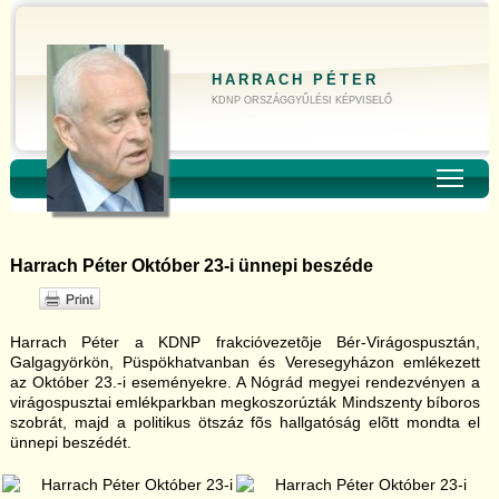
HARRACH PÉTER
KDNP ORSZÁGGYŰLÉSI KÉPVISELŐ
Toggl
Harrach Péter Október 23-i ünnepi beszéde
Harrach Péter a KDNP frakcióvezetõje Bér-Virágospusztán,
Galgagyörkön, Püspökhatvanban és Veresegyházon emlékezett
az Október 23.-i eseményekre. A Nógrád megyei rendezvényen a
virágospusztai emlékparkban megkoszorúzták Mindszenty bíboros
szobrát, majd a politikus ötszáz fõs hallgatóság elõtt mondta el
ünnepi beszédét.