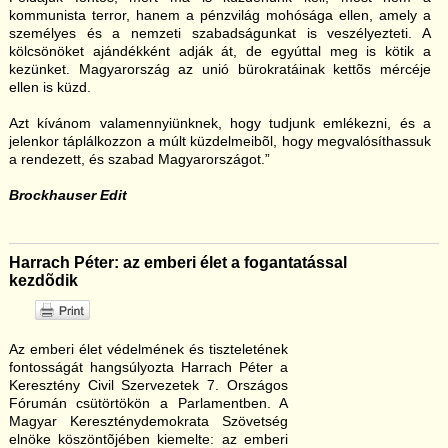
kommunista terror, hanem a pénzvilág mohósága ellen, amely a
személyes és a nemzeti szabadságunkat is veszélyezteti. A
kölcsönöket ajándékként adják át, de egyúttal meg is kötik a
kezünket. Magyarország az unió bürokratáinak kettõs mércéje
ellen is küzd.
Azt kívánom valamennyiünknek, hogy tudjunk emlékezni, és a
jelenkor táplálkozzon a múlt küzdelmeibõl, hogy megvalósíthassuk
a rendezett, és szabad Magyarországot.”
Brockhauser Edit
Harrach Péter: az emberi élet a fogantatással
kezdõdik
Az emberi élet védelmének és tiszteletének
fontosságát hangsúlyozta Harrach Péter a
Keresztény Civil Szervezetek 7. Országos
Fórumán csütörtökön a Parlamentben. A
Magyar Kereszténydemokrata Szövetség
elnöke köszöntõjében kiemelte: az emberi