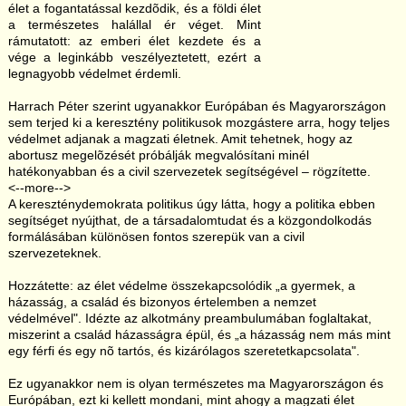
élet a fogantatással kezdõdik, és a földi élet
a természetes halállal ér véget. Mint
rámutatott: az emberi élet kezdete és a
vége a leginkább veszélyeztetett, ezért a
legnagyobb védelmet érdemli.
Harrach Péter szerint ugyanakkor Európában és Magyarországon
sem terjed ki a keresztény politikusok mozgástere arra, hogy teljes
védelmet adjanak a magzati életnek. Amit tehetnek, hogy az
abortusz megelõzését próbálják megvalósítani minél
hatékonyabban és a civil szervezetek segítségével – rögzítette.
<--more-->
A kereszténydemokrata politikus úgy látta, hogy a politika ebben
segítséget nyújthat, de a társadalomtudat és a közgondolkodás
formálásában különösen fontos szerepük van a civil
szervezeteknek.
Hozzátette: az élet védelme összekapcsolódik „a gyermek, a
házasság, a család és bizonyos értelemben a nemzet
védelmével". Idézte az alkotmány preambulumában foglaltakat,
miszerint a család házasságra épül, és „a házasság nem más mint
egy férfi és egy nõ tartós, és kizárólagos szeretetkapcsolata".
Ez ugyanakkor nem is olyan természetes ma Magyarországon és
Európában, ezt ki kellett mondani, mint ahogy a magzati élet