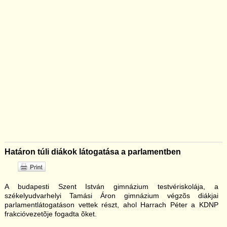
Határon túli diákok látogatása a parlamentben
A budapesti Szent István gimnázium testvériskolája, a
székelyudvarhelyi Tamási Áron gimnázium végzõs diákjai
parlamentlátogatáson vettek részt, ahol Harrach Péter a KDNP
frakcióvezetõje fogadta õket.