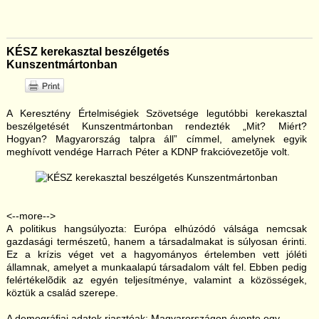
KÉSZ kerekasztal beszélgetés
Kunszentmártonban
A Keresztény Értelmiségiek Szövetsége legutóbbi kerekasztal
beszélgetését Kunszentmártonban rendezték „Mit? Miért?
Hogyan? Magyarország talpra áll” címmel, amelynek egyik
meghívott vendége Harrach Péter a KDNP frakcióvezetõje volt.
<--more-->
A politikus hangsúlyozta: Európa elhúzódó válsága nemcsak
gazdasági természetû, hanem a társadalmakat is súlyosan érinti.
Ez a krízis véget vet a hagyományos értelemben vett jóléti
államnak, amelyet a munkaalapú társadalom vált fel. Ebben pedig
felértékelõdik az egyén teljesítménye, valamint a közösségek,
köztük a család szerepe.
A demográfiai adatok riasztóak: Magyarországon évente egy