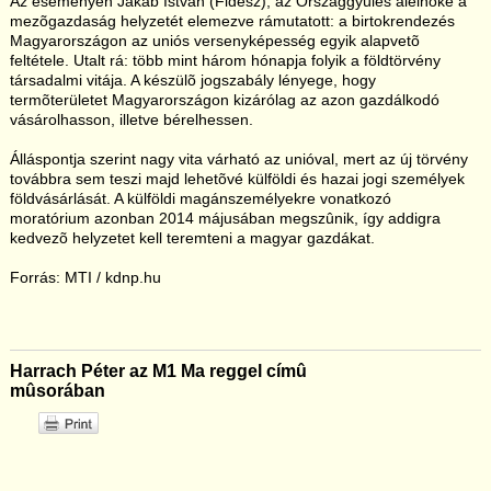
Az eseményen Jakab István (Fidesz), az Országgyûlés alelnöke a
mezõgazdaság helyzetét elemezve rámutatott: a birtokrendezés
Magyarországon az uniós versenyképesség egyik alapvetõ
feltétele. Utalt rá: több mint három hónapja folyik a földtörvény
társadalmi vitája. A készülõ jogszabály lényege, hogy
termõterületet Magyarországon kizárólag az azon gazdálkodó
vásárolhasson, illetve bérelhessen.
Álláspontja szerint nagy vita várható az unióval, mert az új törvény
továbbra sem teszi majd lehetõvé külföldi és hazai jogi személyek
földvásárlását. A külföldi magánszemélyekre vonatkozó
moratórium azonban 2014 májusában megszûnik, így addigra
kedvezõ helyzetet kell teremteni a magyar gazdákat.
Forrás: MTI / kdnp.hu
Harrach Péter az M1 Ma reggel címû
mûsorában