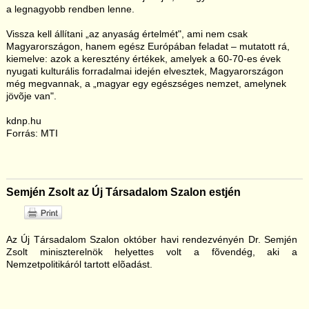
a legnagyobb rendben lenne.
Vissza kell állítani „az anyaság értelmét", ami nem csak
Magyarországon, hanem egész Európában feladat – mutatott rá,
kiemelve: azok a keresztény értékek, amelyek a 60-70-es évek
nyugati kulturális forradalmai idején elvesztek, Magyarországon
még megvannak, a „magyar egy egészséges nemzet, amelynek
jövõje van".
kdnp.hu
Forrás: MTI
Semjén Zsolt az Új Társadalom Szalon estjén
Az Új Társadalom Szalon október havi rendezvényén Dr. Semjén
Zsolt miniszterelnök helyettes volt a fõvendég, aki a
Nemzetpolitikáról tartott elõadást.